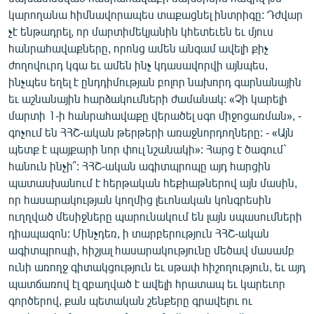
English
կարողանա հիմնավորապես տաքացնել ինտրիգը: Դժվար
չէ ենթադրել, որ մարտիմեկյանին կհետեւեն եւ մյուս
Русский
հանրահավաքները, որոնց ամեն անգամ ավելի քիչ
ժողովուրդ կգա եւ ամեն ինչ կդասավորվի այնպես,
ՀԵՏԵՎԵՔ ՄԵԶ
ինչպես եղել է ընդդիմության բոլոր նախորդ գարնանային
եւ աշնանային հարձակումների ժամանակ: «Չի կարելի
մարտի 1-ի հանրահավաքը վերածել սգո միջոցառման», -
գոչում են ՀՀՇ-ական թերթերի առաջնորդողները: - «Այն
պետք է պայքարի նոր փուլ նշանակի»: Հարց է ծագում`
հանուն ինչի՞: ՀՀՇ-ական ագիտպրոպը այդ հարցին
«Ազատության» բոլոր կայքերը
պատասխանում է հերթական հեքիաթներով այն մասին,
որ հասարակության կողմից լեւոնական կոնգրեսին
ուղղված մեսիջները պարունակում են լայն սպասումների
դիապազոն: Մինչդեռ, ի տարբերություն ՀՀՇ-ական
ագիտպրոպի, հիշյալ հասարակությունը մեծավ մասամբ
ունի առողջ գիտակցություն եւ սթափ հիշողություն, եւ այդ
պատճառով էլ զբաղված է ավելի հրատապ եւ կարեւոր
գործերով, քան պետական շենքերը գրավելու ու