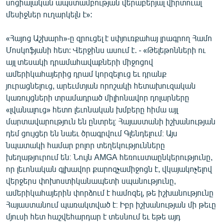
սոցիալական ապստամբության վերաբերյալ վիրտուալ
մեսիջներ ուղարկելն է»:
«Հայոց Աշխարհ»-ը զրուցել է սփյուռքահայ լրագրող Համո
Մոսկոֆյանի հետ: Վերջինս ասում է. - «Թելեթոնների ու
այլ տեսակի դրամահավաքների միջոցով
ամերիկահայերից դրամ կորզելուց եւ դրանք
յուրացնելուց, արեւմտյան որոշակի հետախուզական
կառույցների տրամադրած միլիոնավոր դոլարները
«լվանալուց» հետո լեւոնական խմբերը հիմա այլ
մարտավարություն են ընտրել։ Հայաստանի իշխանության
դեմ ցույցեր են նաեւ ծրագրվում Գլենդելում։ Այս
նպատակի համար բոլոր տեղեկությունները
խեղաթյուրում են։ Նույն AMGA հեռուստաընկերությունը,
որ լեւոնական գլխավոր քարոզչամիջոցն է, վկայակոչելով
վերջերս փոխոստիկանապետի սպանությունը,
ամերիկահայերին փորձում է համոզել, թե իշխանությունը
Հայաստանում պառակտված է։ Իբր իշխանության մի թեւը
մյուսի հետ հաշվեհարդար է տեսնում եւ եթե այդ