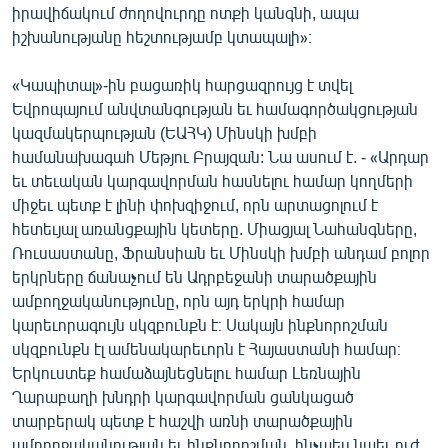
իրավիճակում ժողովուրդը ոտքի կանգնի, ապա
իշխանությանը հեշտությամբ կտապալի»։
«Կապիտալ»-ին բացառիկ հարցազրույց է տվել
Եվրոպայում անվտանգության եւ համագործակցության
կազմակերպության (ԵԱՀԿ) Մինսկի խմբի
համանախագահ Մեթյու Բրայզան: Նա ասում է. - «Արդար
եւ տեւական կարգավորման հասնելու համար կողմերի
միջեւ պետք է լինի փոխզիջում, որն արտացոլում է
հետեւյալ առանցքային կետերը. Միացյալ Նահանգները,
Ռուսաստանը, Ֆրանսիան եւ Մինսկի խմբի անդամ բոլոր
երկրները ճանաչում են Ադրբեջանի տարածքային
ամբողջականությունը, որն այդ երկրի համար
կարեւորագույն սկզբունքն է։ Սակայն ինքնորոշման
սկզբունքն էլ ամենակարեւորն է Հայաստանի համար։
Երկուստեք համաձայնեցնելու համար Լեռնային
Ղարաբաղի խնդրի կարգավորման ցանկացած
տարբերակ պետք է հաշվի առնի տարածքային
ամբողջականության եւ ինքնորոշման, ինչպես նաեւ ուժ