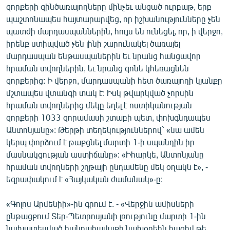
զորքերի զինծառայողները մինչեւ անցած ուրբաթ, երբ
ՄԻՋԱԶԳԱՅԻՆ
պաշտոնապես հայտարարվեց, որ իշխանությունները չեն
ՄՇԱԿՈՒՅԹ
պատժի մարդասպաններին, հույս են ունեցել, որ, ի վերջո,
իրենք ստիպված չեն լինի շարունակել ծառայել
ՍՊՈՐՏ
մարդասպան ենթասպաներին եւ նրանց հանցավոր
ՄԵԿՆԱԲԱՆՈՒԹՅՈՒՆ
հրաման տվողներին, եւ նրանց գոնե կհեռացնեն
զորքերից: Ի վերջո, մարդասպանի հետ ծառայողի կյանքը
ՏՏ ԵՒ ԻՆՏԵՐՆԵՏ
մշտապես վտանգի տակ է: Իսկ թվարկված չորսին
ԿՈՐՈՆԱՎԻՐՈՒՍ
հրաման տվողներից մեկը եղել է ոստիկանության
զորքերի 1033 զորամասի շտաբի պետ, փոխգնդապես
ԱՐԽԻՎ
Անտոնյանը»: Թերթի տեղեկություններով` «նա ամեն
ՏԵՍԱՆՅՈՒԹԵՐ
կերպ փորձում է թաքցնել մարտի 1-ի սպանդին իր
մասնակցության աստիճանը»: «Իհարկե, Անտոնյանը
ԲԱՆԱՎԵՃ
հրաման տվողների շղթայի ընդամենը մեկ օղակն է», -
ՁԳՏԵԼՈՎ ԼԱՎԱԳՈՒՅՆԻՆ
եզրափակում է «Հայկական ժամանակ»-ը:
ՓՈԴՔԱՍԹ
«Գոլոս Արմենիի»-ին գրում է. - «Վերջին ամիսների
ընթացքում Տեր-Պետրոսյանի լռությունը մարտի 1-ին
Հայերեն
նախատեսված հանրահավաքի նախօրեին հազիվ թե