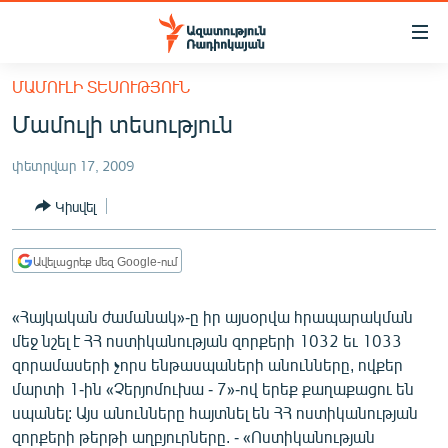
Մատչելիության
հղումներ
Անցնել
ՄԱՄՈՒԼԻ ՏԵՍՈՒԹՅՈՒՆ
հիմնական
ԱԶԱՏՈՒԹՅՈՒՆ TV
Մամուլի տեսություն
բովանդակությանը
ՀԱՅԱՍՏԱՆ
Անցնել
փետրվար 17, 2009
հիմնական
ՔԱՂԱՔԱԿԱՆ
մենյուին
Կիսվել
ԸՆՏՐՈՒԹՅՈՒՆՆԵՐ 2026
Որոնում
ԻՐԱՎՈՒՆՔ
Ավելացրեք մեզ Google-ում
ՀԱՍԱՐԱԿՈՒԹՅՈՒՆ
«Հայկական ժամանակ»-ը իր այսօրվա հրապարակման
ՏՆՏԵՍՈՒԹՅՈՒՆ
մեջ նշել է ՀՀ ոստիկանության զորքերի 1032 եւ 1033
ՂԱՐԱԲԱՂ
զորամասերի չորս ենթասպաների անունները, ովքեր
մարտի 1-ին «Չերյոմուխա - 7»-ով երեք քաղաքացու են
ՊԱՏԵՐԱԶՄԻ 6 ՇԱԲԱԹՆԵՐԸ
սպանել: Այս անունները հայտնել են ՀՀ ոստիկանության
ՏԱՐԱԾԱՇՐՋԱՆ
զորքերի թերթի աղբյուրները. - «Ոստիկանության