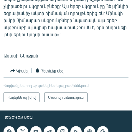
չկիրառելու սկզբունքները։ Այս երեք սկզբունքը Հելսինկիի
եզրափակիչ ակտի հիմնական դրույթներից են։ Մինսկի
խմբի Հիմնարար սկզբունքների նպատակն այս երեք
սկզբունքի այնպիսի հավասարակշռումն է, որն ընդունելի
լինի երկու կողմի համար»։
Աղասի Ենոքյան
Կիսվել
Հետևեք մեզ
Հոդվածը կարող եք գտնել հետևյալ բաժիններում
Հայերեն արխիվ
Մամուլի տեսություն
ՀԵՏԵՎԵՔ ՄԵԶ