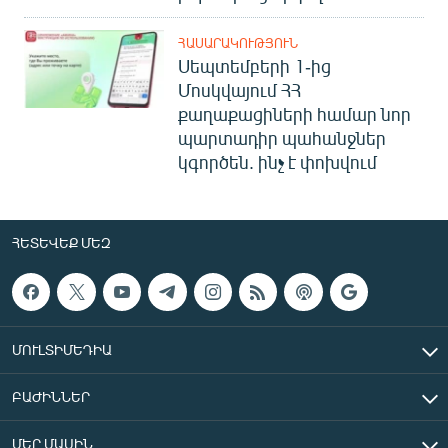
ՀԱՍԱՐԱԿՈՒԹՅՈՒՆ
Սեպտեմբերի 1-ից
Մոսկվայում ՀՀ
քաղաքացիների համար նոր
պարտադիր պահանջներ
կգործեն. ինչ է փոխվում
ՀԵՏԵՎԵՔ ՄԵԶ
ՄՈՒԼՏԻՄԵԴԻԱ
ԲԱԺԻՆՆԵՐ
ՄԵՐ ՄԱՍԻՆ