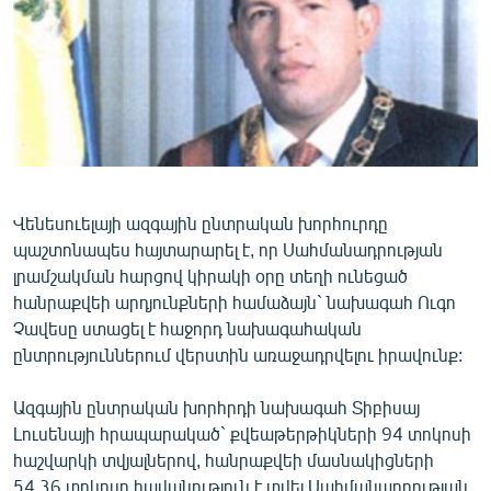
ՄԻՋԱԶԳԱՅԻՆ
ՄՇԱԿՈՒՅԹ
ՍՊՈՐՏ
ՄԵԿՆԱԲԱՆՈՒԹՅՈՒՆ
ՏՏ ԵՒ ԻՆՏԵՐՆԵՏ
ԿՈՐՈՆԱՎԻՐՈՒՍ
Վենեսուելայի ազգային ընտրական խորհուրդը
պաշտոնապես հայտարարել է, որ Սահմանադրության
ԱՐԽԻՎ
լրամշակման հարցով կիրակի օրը տեղի ունեցած
ՏԵՍԱՆՅՈՒԹԵՐ
հանրաքվեի արդյունքների համաձայն` նախագահ Ուգո
Չավեսը ստացել է հաջորդ նախագահական
ԲԱՆԱՎԵՃ
ընտրություններում վերստին առաջադրվելու իրավունք:
ՁԳՏԵԼՈՎ ԼԱՎԱԳՈՒՅՆԻՆ
Ազգային ընտրական խորհրդի նախագահ Տիբիսայ
ՓՈԴՔԱՍԹ
Լուսենայի հրապարակած` քվեաթերթիկների 94 տոկոսի
հաշվարկի տվյալներով, հանրաքվեի մասնակիցների
Հայերեն
54,36 տոկոսը հավանություն է տվել Սահմանադրության