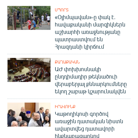
ՍՊՈՐՏ
«Օլիմպավան»-ը փակ է.
հավաքականի մարզիկներն
աշխարհի առաջնությանը
պատրաստվում են
Հրազդանի կիրճում
ՔԱՂԱՔԱԿԱՆ
ԱԺ փոխխոսնակի
ընդդիմադիր թեկնածուի
վերաբերյալ քննարկումները
եկող շաբաթ կշարունակվեն
ԻՐԱՎՈՒՆՔ
Կաթողիկոսի գործով
առաջին դատական նիստն
ավարտվեց դատավորի
ինքնաբացարկով