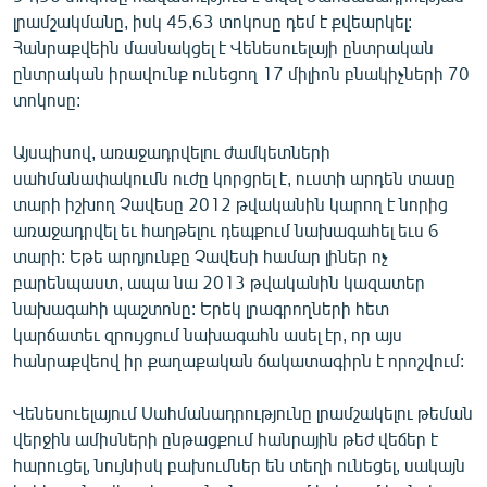
English
լրամշակմանը, իսկ 45,63 տոկոսը դեմ է քվեարկել:
Հանրաքվեին մասնակցել է Վենեսուելայի ընտրական
Русский
ընտրական իրավունք ունեցող 17 միլիոն բնակիչների 70
տոկոսը:
ՀԵՏԵՎԵՔ ՄԵԶ
Այսպիսով, առաջադրվելու ժամկետների
սահմանափակումն ուժը կորցրել է, ուստի արդեն տասը
տարի իշխող Չավեսը 2012 թվականին կարող է նորից
առաջադրվել եւ հաղթելու դեպքում նախագահել եւս 6
տարի: Եթե արդյունքը Չավեսի համար լիներ ոչ
«Ազատության» բոլոր կայքերը
բարենպաստ, ապա նա 2013 թվականին կազատեր
նախագահի պաշտոնը: Երեկ լրագրողների հետ
կարճատեւ զրույցում նախագահն ասել էր, որ այս
հանրաքվեով իր քաղաքական ճակատագիրն է որոշվում:
Վենեսուելայում Սահմանադրությունը լրամշակելու թեման
վերջին ամիսների ընթացքում հանրային թեժ վեճեր է
հարուցել, նույնիսկ բախումներ են տեղի ունեցել, սակայն