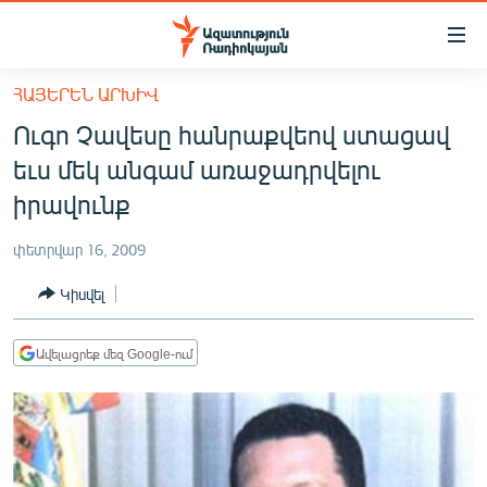
Մատչելիության
հղումներ
Անցնել
ՀԱՅԵՐԵՆ ԱՐԽԻՎ
հիմնական
ԱԶԱՏՈՒԹՅՈՒՆ TV
Ուգո Չավեսը հանրաքվեով ստացավ
բովանդակությանը
ՀԱՅԱՍՏԱՆ
Անցնել
եւս մեկ անգամ առաջադրվելու
հիմնական
ՔԱՂԱՔԱԿԱՆ
իրավունք
մենյուին
ԸՆՏՐՈՒԹՅՈՒՆՆԵՐ 2026
Որոնում
փետրվար 16, 2009
ԻՐԱՎՈՒՆՔ
Կիսվել
ՀԱՍԱՐԱԿՈՒԹՅՈՒՆ
ՏՆՏԵՍՈՒԹՅՈՒՆ
Ավելացրեք մեզ Google-ում
ՂԱՐԱԲԱՂ
ՊԱՏԵՐԱԶՄԻ 6 ՇԱԲԱԹՆԵՐԸ
ՏԱՐԱԾԱՇՐՋԱՆ