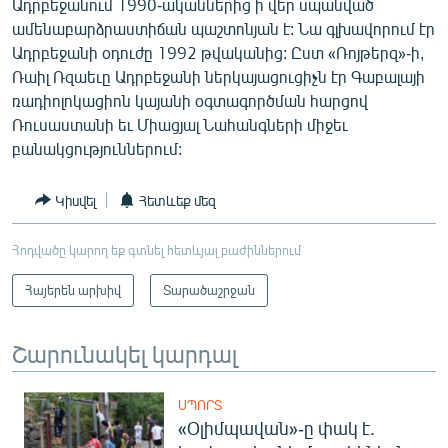
Ադրբեջանում 1990-ականներից ի վեր սպանված
English
ամենաբարձրաստիճան պաշտոնյան է: Նա գլխավորում էր
Ադրբեջանի օդուժը 1992 թվականից: Ըստ «Ռոյթերզ»-ի,
Русский
Ռաիլ Ռզաեւը Ադրբեջանի ներկայացուցիչն էր Գաբալայի
ռադիոլոկացիոն կայանի օգտագործման հարցով
ՀԵՏԵՎԵՔ ՄԵԶ
Ռուսաստանի եւ Միացյալ Նահանգների միջեւ
բանակցություններում:
Կիսվել
Հետևեք մեզ
«Ազատության» բոլոր կայքերը
Հոդվածը կարող եք գտնել հետևյալ բաժիններում
Հայերեն արխիվ
Տարածաշրջան
Շարունակել կարդալ
ՍՊՈՐՏ
«Օլիմպավան»-ը փակ է.