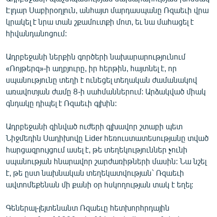
ՄԻՋԱԶԳԱՅԻՆ
Էլդար Սաբիրօղլուն, անհայտ մարդասպանը Ռզաեւի վրա
կրակել է նրա տան շքամուտքի մոտ, եւ նա մահացել է
ՄՇԱԿՈՒՅԹ
հիվանդանոցում:
ՍՊՈՐՏ
Ադրբեջանի ներքին գործերի նախարարությունում
ՄԵԿՆԱԲԱՆՈՒԹՅՈՒՆ
«Ռոյթերզ»-ի աղբյուրը, իր հերթին, հայտնել է, որ
ՏՏ ԵՒ ԻՆՏԵՐՆԵՏ
սպանությունը տեղի է ունեցել տեղական ժամանակով
առավոտյան ժամը 8-ի սահմաններում: Արձակված միակ
ԿՈՐՈՆԱՎԻՐՈՒՍ
գնդակը դիպել է Ռզաեւի գլխին:
ԱՐԽԻՎ
Ադրբեջանի զինված ուժերի գլխավոր շտաբի պետ
ՏԵՍԱՆՅՈՒԹԵՐ
Նիջմեդին Սադիխովը Lider հեռուստատեսությանը տված
ԲԱՆԱՎԵՃ
հարցազրույցում ասել է, թե տեղեկություններ չունի
սպանության հնարավոր շարժառիթների մասին: Նա նշել
ՁԳՏԵԼՈՎ ԼԱՎԱԳՈՒՅՆԻՆ
է, թե ըստ նախնական տեղեկատվության` Ռզաեւի
ՓՈԴՔԱՍԹ
ավտոմեքենան մի քանի օր հսկողության տակ է եղել:
Գեներալ-լեյտենանտ Ռզաեւը հետխորհրդային
Հայերեն