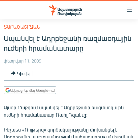
Մատչելիության
հղումներ
Անցնել
ՏԱՐԱԾԱՇՐՋԱՆ
հիմնական
ԱԶԱՏՈՒԹՅՈՒՆ TV
Սպանվել է Ադրբեջանի ռազմաօդային
բովանդակությանը
ՀԱՅԱՍՏԱՆ
Անցնել
ուժերի հրամանատարը
հիմնական
ՔԱՂԱՔԱԿԱՆ
մենյուին
փետրվար 11, 2009
ԸՆՏՐՈՒԹՅՈՒՆՆԵՐ 2026
Որոնում
Կիսվել
ԻՐԱՎՈՒՆՔ
ՀԱՍԱՐԱԿՈՒԹՅՈՒՆ
Ավելացրեք մեզ Google-ում
ՏՆՏԵՍՈՒԹՅՈՒՆ
Այսօր Բաքվում սպանվել է Ադրբեջանի ռազմաօդային
ՂԱՐԱԲԱՂ
ուժերի հրամանատար Ռաիլ Ռզաեւը:
ՊԱՏԵՐԱԶՄԻ 6 ՇԱԲԱԹՆԵՐԸ
Ինչպես «Ռոյթերզ» գործակալությանը փոխանցել է
ՏԱՐԱԾԱՇՐՋԱՆ
Ադրբեջանի պաշտպանության նախարարության խոսնակ