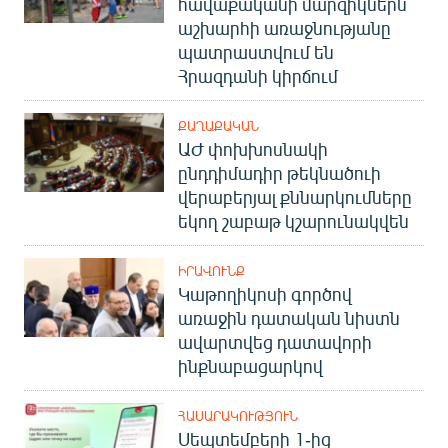
հավաքականի մարզիկներն
աշխարհի առաջնությանը
պատրաստվում են
Հրազդանի կիրճում
ՔԱՂԱՔԱԿԱՆ
ԱԺ փոխխոսնակի
ընդդիմադիր թեկնածուի
վերաբերյալ քննարկումները
եկող շաբաթ կշարունակվեն
ԻՐԱՎՈՒՆՔ
Կաթողիկոսի գործով
առաջին դատական նիստն
ավարտվեց դատավորի
ինքնաբացարկով
ՀԱՍԱՐԱԿՈՒԹՅՈՒՆ
Սեպտեմբերի 1-ից