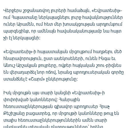
English
Վերջերս շրջանառվող լուրերի համաձայն, «Եվրատեսիլ»-
Русский
ում Հայաստանը ներկայացնելու լուրջ հավակնություններ
ուներ Արամեն, ում հետ մեր խոսակցության արդյունքում
պարզեցինք, որ ամենայն հավանականությամբ նա հայտ
ՀԵՏԵՎԵՔ ՄԵԶ
չի էլ ներկայացնի:
«Եվրատեսիլ»-ի հայաստանյան մրցույթում հաղթելու մեծ
հնարավորություն, ըստ ասեկոսեների, ունեն Ինգա եւ
Անուշ Արշակյան քույրերը, ովքեր հայկական շոու-բիզնես
«Ազատության» բոլոր կայքերը
են վերադարձել նոր ոճով, նրանց պրոդյուսերական գործը
ստանձնել է «Շարմ» ընկերությունը:
Իսկ մրցույթն այս տարի կանցնի «Եվրատեսիլ»-ի
փոփոխված կանոններով: Հանրային
հեռուստաընկերության գլխավոր պրոդյուսեր Հրաչ
Քեշիշյանը բացատրեց, որ մրցույթի կանոնները թույլ են
տալիս հեռուստաընկերություններին ամեն տարի
անցկացնել տեղական ընտրությունները` իրենց