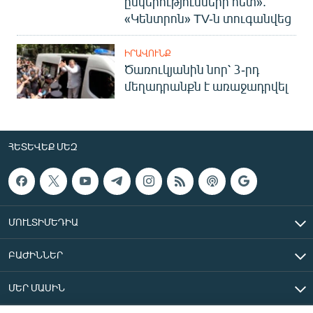
ընկերությունների հետ».
«Կենտրոն» TV-ն տուգանվեց
ԻՐԱՎՈՒՆՔ
Ծառուկյանին նոր՝ 3-րդ
մեղադրանքն է առաջադրվել
ՀԵՏԵՎԵՔ ՄԵԶ
ՄՈՒԼՏԻՄԵԴԻԱ
ԲԱԺԻՆՆԵՐ
ՄԵՐ ՄԱՍԻՆ