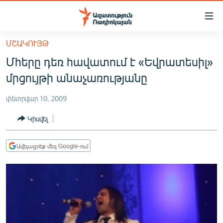
Մատչելիության
հղումներ
Անցնել
ՄՇԱԿՈՒՅԹ
հիմնական
ԱԶԱՏՈՒԹՅՈՒՆ TV
Մհերը դեռ հավատում է «Եվրատեսիլ»
բովանդակությանը
ՀԱՅԱՍՏԱՆ
Անցնել
մրցույթի անաչառությանը
հիմնական
ՔԱՂԱՔԱԿԱՆ
մենյուին
փետրվար 10, 2009
ԸՆՏՐՈՒԹՅՈՒՆՆԵՐ 2026
Որոնում
Կիսվել
ԻՐԱՎՈՒՆՔ
ՀԱՍԱՐԱԿՈՒԹՅՈՒՆ
Ավելացրեք մեզ Google-ում
ՏՆՏԵՍՈՒԹՅՈՒՆ
ՂԱՐԱԲԱՂ
ՊԱՏԵՐԱԶՄԻ 6 ՇԱԲԱԹՆԵՐԸ
ՏԱՐԱԾԱՇՐՋԱՆ