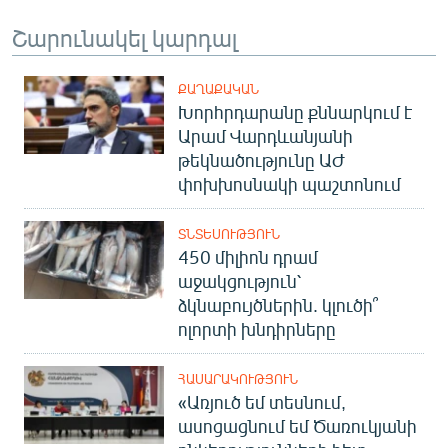
Շարունակել կարդալ
ՔԱՂԱՔԱԿԱՆ
Խորհրդարանը քննարկում է
Արամ Վարդևանյանի
թեկնածությունը ԱԺ
փոխխոսնակի պաշտոնում
ՏՆՏԵՍՈՒԹՅՈՒՆ
450 միլիոն դրամ
աջակցություն՝
ձկնաբույծներին. կլուծի՞
ոլորտի խնդիրները
ՀԱՍԱՐԱԿՈՒԹՅՈՒՆ
«Առյուծ եմ տեսնում,
ասոցացնում եմ Ծառուկյանի