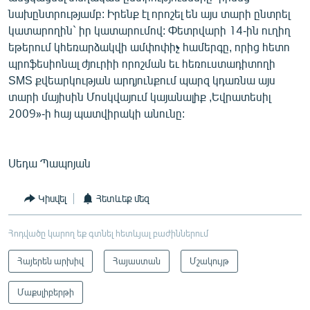
նախընտրությամբ: Իրենք էլ որոշել են այս տարի ընտրել
կատարողին` իր կատարումով: Փետրվարի 14-ին ուղիղ
եթերում կհեռարձակվի ամփոփիչ համերգը, որից հետո
պրոֆեսիոնալ ժյուրիի որոշման եւ հեռուստադիտողի
SMS քվեարկության արդյունքում պարզ կդառնա այս
տարի մայիսին Մոսկվայում կայանալիք ,Եվրատեսիլ
2009»-ի հայ պատվիրակի անունը:
Սեդա Պապոյան
Կիսվել
Հետևեք մեզ
Հոդվածը կարող եք գտնել հետևյալ բաժիններում
Հայերեն արխիվ
Հայաստան
Մշակույթ
Մաքսլիբերթի