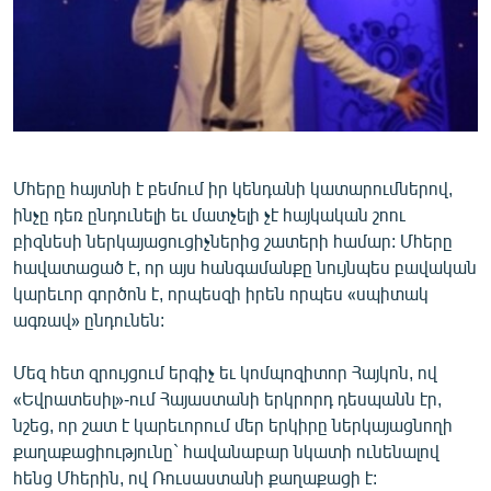
ՄԻՋԱԶԳԱՅԻՆ
ՄՇԱԿՈՒՅԹ
ՍՊՈՐՏ
ՄԵԿՆԱԲԱՆՈՒԹՅՈՒՆ
ՏՏ ԵՒ ԻՆՏԵՐՆԵՏ
Մհերը հայտնի է բեմում իր կենդանի կատարումներով,
ինչը դեռ ընդունելի եւ մատչելի չէ հայկական շոու
ԿՈՐՈՆԱՎԻՐՈՒՍ
բիզնեսի ներկայացուցիչներից շատերի համար: Մհերը
ԱՐԽԻՎ
հավատացած է, որ այս հանգամանքը նույնպես բավական
կարեւոր գործոն է, որպեսզի իրեն որպես «սպիտակ
ՏԵՍԱՆՅՈՒԹԵՐ
ագռավ» ընդունեն:
ԲԱՆԱՎԵՃ
Մեզ հետ զրույցում երգիչ եւ կոմպոզիտոր Հայկոն, ով
ՁԳՏԵԼՈՎ ԼԱՎԱԳՈՒՅՆԻՆ
«Եվրատեսիլ»-ում Հայաստանի երկրորդ դեսպանն էր,
ՓՈԴՔԱՍԹ
նշեց, որ շատ է կարեւորում մեր երկիրը ներկայացնողի
քաղաքացիությունը` հավանաբար նկատի ունենալով
Հայերեն
հենց Մհերին, ով Ռուսաստանի քաղաքացի է: