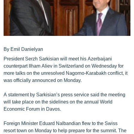
ՄԻՋԱԶԳԱՅԻՆ
ՄՇԱԿՈՒՅԹ
ՍՊՈՐՏ
ՄԵԿՆԱԲԱՆՈՒԹՅՈՒՆ
ՏՏ ԵՒ ԻՆՏԵՐՆԵՏ
By Emil Danielyan
President Serzh Sarkisian will meet his Azerbaijani
ԿՈՐՈՆԱՎԻՐՈՒՍ
counterpart Ilham Aliev in Switzerland on Wednesday for
ԱՐԽԻՎ
more talks on the unresolved Nagorno-Karabakh conflict, it
was officially announced on Monday.
ՏԵՍԱՆՅՈՒԹԵՐ
ԲԱՆԱՎԵՃ
A statement by Sarkisian’s press service said the meeting
will take place on the sidelines on the annual World
ՁԳՏԵԼՈՎ ԼԱՎԱԳՈՒՅՆԻՆ
Economic Forum in Davos.
ՓՈԴՔԱՍԹ
Foreign Minister Eduard Nalbandian flew to the Swiss
Հայերեն
resort town on Monday to help prepare for the summit. The