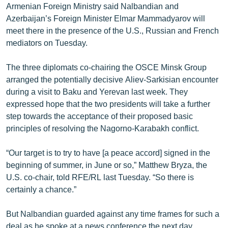
Armenian Foreign Ministry said Nalbandian and
English
Azerbaijan’s Foreign Minister Elmar Mammadyarov will
Русский
meet there in the presence of the U.S., Russian and French
mediators on Tuesday.
ՀԵՏԵՎԵՔ ՄԵԶ
The three diplomats co-chairing the OSCE Minsk Group
arranged the potentially decisive Aliev-Sarkisian encounter
during a visit to Baku and Yerevan last week. They
expressed hope that the two presidents will take a further
step towards the acceptance of their proposed basic
«Ազատության» բոլոր կայքերը
principles of resolving the Nagorno-Karabakh conflict.
“Our target is to try to have [a peace accord] signed in the
beginning of summer, in June or so,” Matthew Bryza, the
U.S. co-chair, told RFE/RL last Tuesday. “So there is
certainly a chance.”
But Nalbandian guarded against any time frames for such a
deal as he spoke at a news conference the next day.