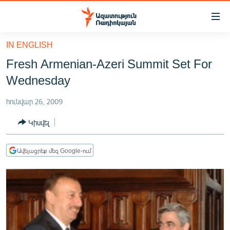
Մատչելիության
հղումներ
Անցնել
IN ENGLISH
հիմնական
ԱԶԱՏՈՒԹՅՈՒՆ TV
Fresh Armenian-Azeri Summit Set For
բովանդակությանը
ՀԱՅԱՍՏԱՆ
Անցնել
Wednesday
հիմնական
ՔԱՂԱՔԱԿԱՆ
մենյուին
հունվար 26, 2009
ԸՆՏՐՈՒԹՅՈՒՆՆԵՐ 2026
Որոնում
Կիսվել
ԻՐԱՎՈՒՆՔ
ՀԱՍԱՐԱԿՈՒԹՅՈՒՆ
Ավելացրեք մեզ Google-ում
ՏՆՏԵՍՈՒԹՅՈՒՆ
ՂԱՐԱԲԱՂ
ՊԱՏԵՐԱԶՄԻ 6 ՇԱԲԱԹՆԵՐԸ
ՏԱՐԱԾԱՇՐՋԱՆ