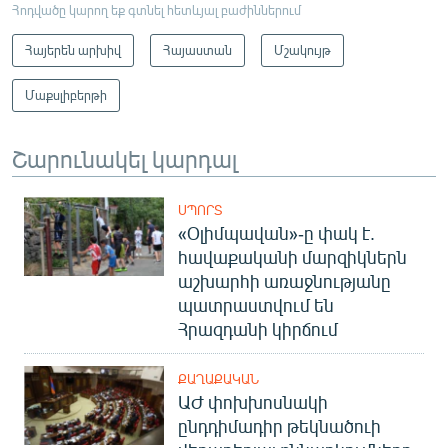
Հոդվածը կարող եք գտնել հետևյալ բաժիններում
Հայերեն արխիվ
Հայաստան
Մշակույթ
Մաքսլիբերթի
Շարունակել կարդալ
ՍՊՈՐՏ
«Օլիմպավան»-ը փակ է.
հավաքականի մարզիկներն
աշխարհի առաջնությանը
պատրաստվում են
Հրազդանի կիրճում
ՔԱՂԱՔԱԿԱՆ
ԱԺ փոխխոսնակի
ընդդիմադիր թեկնածուի