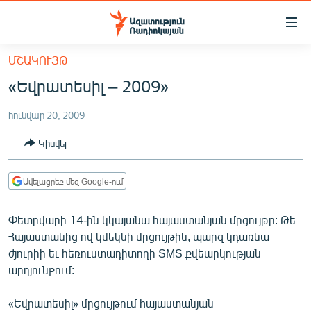
Մատչելիության
հղումներ
Անցնել
ՄՇԱԿՈՒՅԹ
հիմնական
ԱԶԱՏՈՒԹՅՈՒՆ TV
«Եվրատեսիլ – 2009»
բովանդակությանը
ՀԱՅԱՍՏԱՆ
Անցնել
հունվար 20, 2009
հիմնական
ՔԱՂԱՔԱԿԱՆ
մենյուին
Կիսվել
ԸՆՏՐՈՒԹՅՈՒՆՆԵՐ 2026
Որոնում
ԻՐԱՎՈՒՆՔ
Ավելացրեք մեզ Google-ում
ՀԱՍԱՐԱԿՈՒԹՅՈՒՆ
Փետրվարի 14-ին կկայանա հայաստանյան մրցույթը: Թե
ՏՆՏԵՍՈՒԹՅՈՒՆ
Հայաստանից ով կմեկնի մրցույթին, պարզ կդառնա
ՂԱՐԱԲԱՂ
ժյուրիի եւ հեռուստադիտողի SMS քվեարկության
արդյունքում:
ՊԱՏԵՐԱԶՄԻ 6 ՇԱԲԱԹՆԵՐԸ
ՏԱՐԱԾԱՇՐՋԱՆ
«Եվրատեսիլ» մրցույթում hայաստանյան