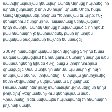
պատվիրակության ղեկավար Նարեկ Ադոնցը հայտնեց, որ
ՄԻՋԱԶԳԱՅԻՆ
արդեն ընդունվել է մոտ 20 հայտ` Արամե, Մհեր, Ինգա
ՄՇԱԿՈՒՅԹ
Անուշ Արշակյաններ, Տիգրան Պետրոսյան եւ այլոք: Ինչ
վերաբերում է մրցույթում Հայաստանը ներկայացնող
ՍՊՈՐՏ
երգի ժանրին, Նարեկ Ադոնցը հավատացած է, որ որեւէ
ՄԵԿՆԱԲԱՆՈՒԹՅՈՒՆ
բան հնարավոր չէ կանխատեսել, քանի որ արդեն
բավական բազմաժանր հայտեր են ստացել:
ՏՏ ԵՒ ԻՆՏԵՐՆԵՏ
ԿՈՐՈՆԱՎԻՐՈՒՍ
2009-ի համաեվրոպական երգի մրցույթը 54-րդն է, այս
անգամ անցկացվում է Մոսկվայում: Նախորդ տարվա պես
ԱՐԽԻՎ
մասնակիցները կլինեն 43-ը, բայց 2 փոփոխություն
ՏԵՍԱՆՅՈՒԹԵՐ
գրանցվել է. Սան Մարինոյի անունն այս տարի չի հնչի
մոսկովյան բեմում, փոխարենը 10 տարվա ընդմիջումից
ԲԱՆԱՎԵՃ
հետո «Եվրատեսիլ» կվերադառնա Սլովակիան:
ՁԳՏԵԼՈՎ ԼԱՎԱԳՈՒՅՆԻՆ
Ռուսաստանի հետ լուրջ տարաձայնությունները մի կողմ
թողնելով` «Եվրատեսիլ»-ում կներկայանա նաեւ
ՓՈԴՔԱՍԹ
Վրաստանը` թեեւ նախապես հայտարարել էր հնարավոր
բոյկոտի մասին:
Հայերեն