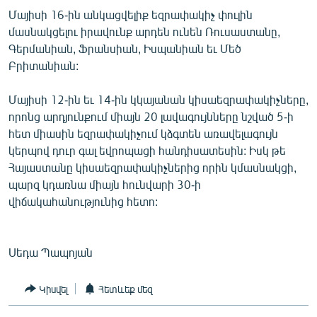
English
Մայիսի 16-ին անկացվելիք եզրափակիչ փուլին
մասնակցելու իրավունք արդեն ունեն Ռուսաստանը,
Русский
Գերմանիան, Ֆրանսիան, Իսպանիան եւ Մեծ
Բրիտանիան:
ՀԵՏԵՎԵՔ ՄԵԶ
Մայիսի 12-ին եւ 14-ին կկայանան կիսաեզրափակիչները,
որոնց արդյունքում միայն 20 լավագույնները նշված 5-ի
հետ միասին եզրափակիչում կձգտեն առավելագույն
կերպով դուր գալ եվրոպացի հանդիսատեսին: Իսկ թե
Հայաստանը կիսաեզրափակիչներից որին կմասնակցի,
«Ազատության» բոլոր կայքերը
պարզ կդառնա միայն հունվարի 30-ի
վիճակահանությունից հետո:
Սեդա Պապոյան
Կիսվել
Հետևեք մեզ