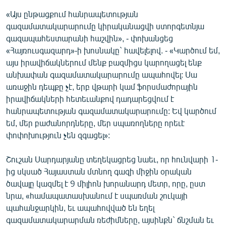
«Այս ընթացքում հանրապետության
գազամատակարարումը կիրականացվի ստորգետնյա
գազապահեստարանի հաշվին», - փոխանցեց
«Հայռուսգազարդ»-ի խոսնակը` հավելելով. - «Կարծում եմ,
այս իրավիճակներում մենք բազմիցս կարողացել ենք
անխափան գազամատակարարումը ապահովել: Սա
առաջին դեպքը չէ, երբ վթարի կամ ֆորսմաժորային
իրավիճակների հետեւանքով դադարեցվում է
հանրապետության գազամատակարարումը: Եվ կարծում
եմ, մեր բաժանորդները, մեր սպառողները որեւէ
փոփոխություն չեն զգացել»:
Շուշան Սարդարյանը տեղեկացրեց նաեւ, որ հունվարի 1-
ից սկսած Հայաստան մտնող գազի միջին օրական
ծավալը կազմել է 9 միլիոն խորանարդ մետր, որը, ըստ
նրա, «համապատասխանում է սպառման շուկայի
պահանջարկին, եւ ապահովված են եղել
գազամատակարարման ռեժիմները, այսինքն` ճնշման եւ