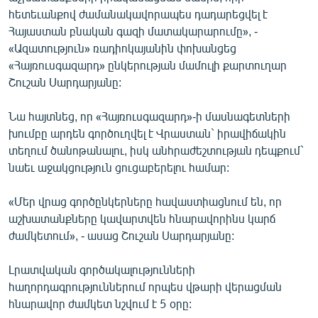
English
հետեւանքով ժամանակավորապես դադարեցվել է
Հայաստան բնական գազի մատակարարումը», -
Русский
«Ազատություն» ռադիոկայանին փոխանցեց
«Հայռուսգազարդ» ընկերության մամուլի քարտուղար
ՀԵՏԵՎԵՔ ՄԵԶ
Շուշան Սարդարյանը:
Նա հայտնեց, որ «Հայռուսգազարդ»-ի մասնագետների
խումբը արդեն գործուղվել է Վրաստան` իրավիճակին
տեղում ծանոթանալու, իսկ անհրաժեշտության դեպքում`
նաեւ աջակցություն ցուցաբերելու համար:
«Ազատության» բոլոր կայքերը
«Մեր վրաց գործընկերները հավաստիացնում են, որ
աշխատանքները կավարտվեն հնարավորինս կարճ
ժամկետում», - ասաց Շուշան Սարդարյանը:
Լրատվական գործակալությունների
հաղորդագրություններում որպես վթարի վերացման
հնարավոր ժամկետ նշվում է 5 օրը: