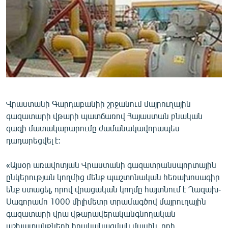
ՄԻՋԱԶԳԱՅԻՆ
ՄՇԱԿՈՒՅԹ
ՍՊՈՐՏ
ՄԵԿՆԱԲԱՆՈՒԹՅՈՒՆ
ՏՏ ԵՒ ԻՆՏԵՐՆԵՏ
ԿՈՐՈՆԱՎԻՐՈՒՍ
Վրաստանի Գարդաբանիի շրջանում մայրուղային
գազատարի վթարի պատճառով Հայաստան բնական
ԱՐԽԻՎ
գազի մատակարարումը ժամանակավորապես
ՏԵՍԱՆՅՈՒԹԵՐ
դադարեցվել է:
ԲԱՆԱՎԵՃ
«Այսօր առավոտյան Վրաստանի գազատրանսպորտային
ՁԳՏԵԼՈՎ ԼԱՎԱԳՈՒՅՆԻՆ
ընկերության կողմից մենք պաշտոնական հեռախոսագիր
ենք ստացել, որով վրացական կողմը հայտնում է Ղազախ-
ՓՈԴՔԱՍԹ
Սագորամո 1000 միլիմետր տրամագծով մայրուղային
գազատարի վրա վթարավերականգնողական
Հայերեն
աշխատանքների իրականացման մասին, որի