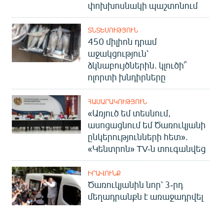
փոխխոսնակի պաշտոնում
ՏՆՏԵՍՈՒԹՅՈՒՆ
450 միլիոն դրամ
աջակցություն՝
ձկնաբույծներին. կլուծի՞
ոլորտի խնդիրները
ՀԱՍԱՐԱԿՈՒԹՅՈՒՆ
«Առյուծ եմ տեսնում,
ասոցացնում եմ Ծառուկյանի
ընկերությունների հետ».
«Կենտրոն» TV-ն տուգանվեց
ԻՐԱՎՈՒՆՔ
Ծառուկյանին նոր՝ 3-րդ
մեղադրանքն է առաջադրվել