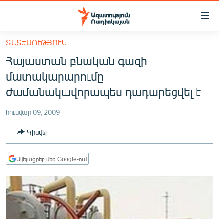
Մատչելիության
հղումներ
Անցնել
ՏՆՏԵՍՈՒԹՅՈՒՆ
հիմնական
ԱԶԱՏՈՒԹՅՈՒՆ TV
Հայաստան բնական գազի
բովանդակությանը
ՀԱՅԱՍՏԱՆ
Անցնել
մատակարարումը
հիմնական
ՔԱՂԱՔԱԿԱՆ
ժամանակավորապես դադարեցվել է
մենյուին
ԸՆՏՐՈՒԹՅՈՒՆՆԵՐ 2026
Որոնում
հունվար 09, 2009
ԻՐԱՎՈՒՆՔ
Կիսվել
ՀԱՍԱՐԱԿՈՒԹՅՈՒՆ
ՏՆՏԵՍՈՒԹՅՈՒՆ
Ավելացրեք մեզ Google-ում
ՂԱՐԱԲԱՂ
ՊԱՏԵՐԱԶՄԻ 6 ՇԱԲԱԹՆԵՐԸ
ՏԱՐԱԾԱՇՐՋԱՆ