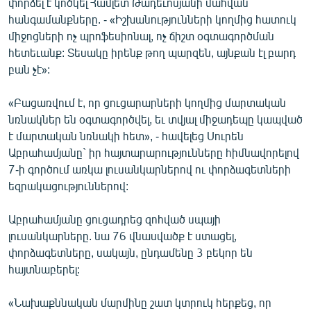
փորձել է կոծկել Համլետ Թադեւոսյանի մահվան
English
հանգամանքները. - «Իշխանությունների կողմից հատուկ
միջոցների ոչ պրոֆեսիոնալ, ոչ ճիշտ օգտագործման
Русский
հետեւանք: Տեսակը իրենք թող պարզեն, այնքան էլ բարդ
բան չէ»:
ՀԵՏԵՎԵՔ ՄԵԶ
«Բացառվում է, որ ցուցարարների կողմից մարտական
նռնակներ են օգտագործվել, եւ տվյալ միջադեպը կապված
է մարտական նռնակի հետ», - հավելեց Սուրեն
Աբրահամյանը` իր հայտարարությունները հիմնավորելով
7-ի գործում առկա լուսանկարներով ու փորձագետների
«Ազատության» բոլոր կայքերը
եզրակացություններով:
Աբրահամյանը ցուցադրեց զոհված սպայի
լուսանկարները. նա 76 վնասվածք է ստացել,
փորձագետները, սակայն, ընդամենը 3 բեկոր են
հայտնաբերել:
«Նախաքննական մարմինը շատ կտրուկ հերքեց, որ