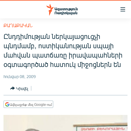
Մատչելիության
հղումներ
Անցնել
ՔԱՂԱՔԱԿԱՆ
հիմնական
ԱԶԱՏՈՒԹՅՈՒՆ TV
Ընդդիմության ներկայացուցչի
բովանդակությանը
ՀԱՅԱՍՏԱՆ
Անցնել
պնդմամբ, ոստիկանության սպայի
հիմնական
ՔԱՂԱՔԱԿԱՆ
մահվան պատճառը իրավապահների
մենյուին
ԸՆՏՐՈՒԹՅՈՒՆՆԵՐ 2026
օգտագործած հատուկ միջոցներն են
Որոնում
ԻՐԱՎՈՒՆՔ
հունվար 08, 2009
ՀԱՍԱՐԱԿՈՒԹՅՈՒՆ
Կիսվել
ՏՆՏԵՍՈՒԹՅՈՒՆ
ՂԱՐԱԲԱՂ
Ավելացրեք մեզ Google-ում
ՊԱՏԵՐԱԶՄԻ 6 ՇԱԲԱԹՆԵՐԸ
ՏԱՐԱԾԱՇՐՋԱՆ