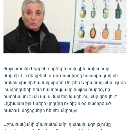
ՄԻՋԱԶԳԱՅԻՆ
ՄՇԱԿՈՒՅԹ
ՍՊՈՐՏ
ՄԵԿՆԱԲԱՆՈՒԹՅՈՒՆ
ՏՏ ԵՒ ԻՆՏԵՐՆԵՏ
ԿՈՐՈՆԱՎԻՐՈՒՍ
ԱՐԽԻՎ
Հայաստանի ներքին գործերի նախկին նախարար,
մարտի 1-ի դեպքերն ուսումնասիրող հասարակական
ՏԵՍԱՆՅՈՒԹԵՐ
հանձնախմբի համակարգող Սուրեն Աբրահամյանը այսօր
ԲԱՆԱՎԵՃ
լրագրողների հետ հանդիպմանը հայտարարեց, որ
ոստիկանության սպա Համլետ Թադեւոսյանը զոհվել է
ՁԳՏԵԼՈՎ ԼԱՎԱԳՈՒՅՆԻՆ
«իշխանությունների կողմից ոչ ճիշտ օգտագործած
ՓՈԴՔԱՍԹ
հատուկ միջոցների հետեւանքով»:
Աբրահամյանի գնահատմամբ, դատախազությունը
Հայերեն