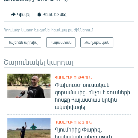
Կիսվել
Հետևեք մեզ
Հոդվածը կարող եք գտնել հետևյալ բաժիններում
Հայերեն արխիվ
Հայաստան
Քաղաքական
Շարունակել կարդալ
ՀԱՍԱՐԱԿՈՒԹՅՈՒՆ
Փախուստ ռուսական
զորամասից. ինչու է ռուսների
հոսքը Հայաստան կրկին
ակտիվացել
ՀԱՍԱՐԱԿՈՒԹՅՈՒՆ
Գյումրիից Փարիզ․
հայկական անօդաչուն