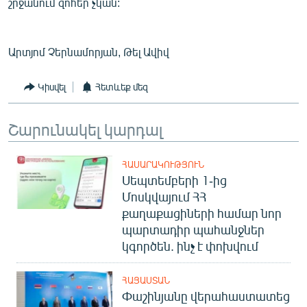
շրջանում զոհեր չկան:
Արտյոմ Չերնամորյան, Թել Ավիվ
Կիսվել
Հետևեք մեզ
Շարունակել կարդալ
ՀԱՍԱՐԱԿՈՒԹՅՈՒՆ
Սեպտեմբերի 1-ից
Մոսկվայում ՀՀ
քաղաքացիների համար նոր
պարտադիր պահանջներ
կգործեն. ինչ է փոխվում
ՀԱՅԱՍՏԱՆ
Փաշինյանը վերահաստատեց