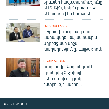
Երևանի հավատարմությունը
ԵԱՏՄ-ին, կրկին բացառեց
ԵՄ հարցով հանրաքվեն
ՏԱՐԱԾԱՇՐՋԱՆ
«Թրամփի ուղին» կարող է
ամրապնդել Հայաստանի և
Ադրբեջանի միջև
խաղաղությունը. Լայթսթոուն
ՄԻՋԱԶԳԱՅԻՆ
Կադիրովը 3-րդ անգամ է
գրանցվել Չեչնիայի
ղեկավարի ուղղակի
ընտրություններում
ՀԵՏԵՎԵՔ ՄԵԶ