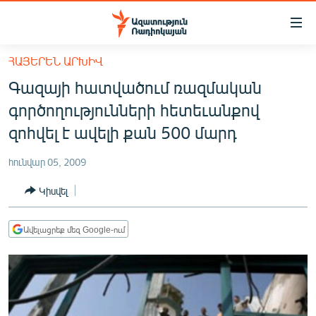
Մատչելիության
հղումներ
Անցնել
ՀԱՅԵՐԵՆ ԱՐԽԻՎ
հիմնական
ԱԶԱՏՈՒԹՅՈՒՆ TV
Գազայի հատվածում ռազմական
բովանդակությանը
ՀԱՅԱՍՏԱՆ
Անցնել
գործողությունների հետեւանքով
հիմնական
ՔԱՂԱՔԱԿԱՆ
զոհվել է ավելի քան 500 մարդ
մենյուին
ԸՆՏՐՈՒԹՅՈՒՆՆԵՐ 2026
Որոնում
հունվար 05, 2009
ԻՐԱՎՈՒՆՔ
Կիսվել
ՀԱՍԱՐԱԿՈՒԹՅՈՒՆ
ՏՆՏԵՍՈՒԹՅՈՒՆ
Ավելացրեք մեզ Google-ում
ՂԱՐԱԲԱՂ
ՊԱՏԵՐԱԶՄԻ 6 ՇԱԲԱԹՆԵՐԸ
ՏԱՐԱԾԱՇՐՋԱՆ