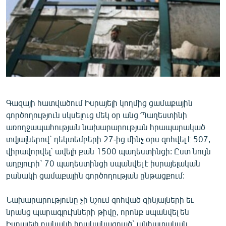
ՄԻՋԱԶԳԱՅԻՆ
ՄՇԱԿՈՒՅԹ
ՍՊՈՐՏ
ՄԵԿՆԱԲԱՆՈՒԹՅՈՒՆ
ՏՏ ԵՒ ԻՆՏԵՐՆԵՏ
ԿՈՐՈՆԱՎԻՐՈՒՍ
Գազայի հատվածում Իսրայելի կողմից ցամաքային
գործողություն սկսելուց մեկ օր անց Պաղեստինի
ԱՐԽԻՎ
առողջապահության նախարարության հրապարակած
ՏԵՍԱՆՅՈՒԹԵՐ
տվյալներով` դեկտեմբերի 27-ից մինչ օրս զոհվել է 507,
վիրավորվել` ավելի քան 1500 պաղեստինցի: Ըստ նույն
ԲԱՆԱՎԵՃ
աղբյուրի` 70 պաղեստինցի սպանվել է իսրայելական
ՁԳՏԵԼՈՎ ԼԱՎԱԳՈՒՅՆԻՆ
բանակի ցամաքային գործողության ընթացքում:
ՓՈԴՔԱՍԹ
Նախարարությունը չի նշում զոհված զինյալների եւ
նրանց պարագլուխների թիվը, որոնք սպանվել են
Հայերեն
Իսրայելի բանակի իրականացրած` անհատական