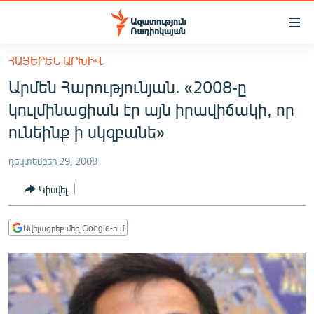
Մատչելիության
հղումներ
Անցնել
ՀԱՅԵՐԵՆ ԱՐԽԻՎ
հիմնական
ԱԶԱՏՈՒԹՅՈՒՆ TV
Արմեն Հարությունյան. «2008-ը
բովանդակությանը
ՀԱՅԱՍՏԱՆ
Անցնել
կուլմինացիան էր այն իրավիճակի, որ
հիմնական
ՔԱՂԱՔԱԿԱՆ
ունեինք ի սկզբանե»
մենյուին
ԸՆՏՐՈՒԹՅՈՒՆՆԵՐ 2026
Որոնում
դեկտեմբեր 29, 2008
ԻՐԱՎՈՒՆՔ
Կիսվել
ՀԱՍԱՐԱԿՈՒԹՅՈՒՆ
ՏՆՏԵՍՈՒԹՅՈՒՆ
Ավելացրեք մեզ Google-ում
ՂԱՐԱԲԱՂ
ՊԱՏԵՐԱԶՄԻ 6 ՇԱԲԱԹՆԵՐԸ
ՏԱՐԱԾԱՇՐՋԱՆ