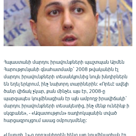
ՄԻՋԱԶԳԱՅԻՆ
ՄՇԱԿՈՒՅԹ
ՍՊՈՐՏ
ՄԵԿՆԱԲԱՆՈՒԹՅՈՒՆ
ՏՏ ԵՒ ԻՆՏԵՐՆԵՏ
ԿՈՐՈՆԱՎԻՐՈՒՍ
Հայաստանի մարդու իրավունքների պաշտպան Արմեն
Հարությունյանի գնահատմամբ` 2008 թվականին էլ
ԱՐԽԻՎ
մարդու իրավունքների տեսանկյունից նույն խնդիրներն
ՏԵՍԱՆՅՈՒԹԵՐ
են եղել երկրում, ինչ նախորդ տարիներին: «Որեւէ ավելի
ծանր վիճակ չկար, քան մինչեւ այս էր, 2008-ը
ԲԱՆԱՎԵՃ
պարզապես կուլմինացիան էր այն ամբողջ իրավիճակի`
ՁԳՏԵԼՈՎ ԼԱՎԱԳՈՒՅՆԻՆ
մարդու իրավունքների տեսակետից, ինչ մենք ունեինք ի
սկզբանե», - «Ազատություն» ռադիոկայանին տված
ՓՈԴՔԱՍԹ
հարցազրույցում ասաց օմբուդսմենը:
Հայերեն
«Մարտի 1»-ը որոշակիորեն հենց այդ կուլմինացիան էր,