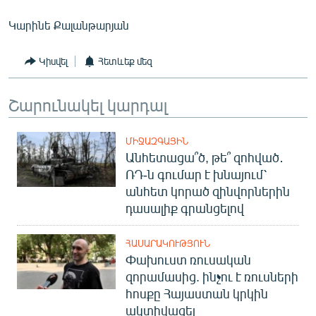
Կարինե Քալանթարյան
Կիսվել
Հետևեք մեզ
Շարունակել կարդալ
ՄԻՋԱԶԳԱՅԻՆ
Անհետացա՞ծ, թե՞ զոհված․
ՌԴ-ն գումար է խնայում՝
անհետ կորած զինվորներին
դասալիք գրանցելով
ՀԱՍԱՐԱԿՈՒԹՅՈՒՆ
Փախուստ ռուսական
զորամասից. ինչու է ռուսների
հոսքը Հայաստան կրկին
ակտիվացել