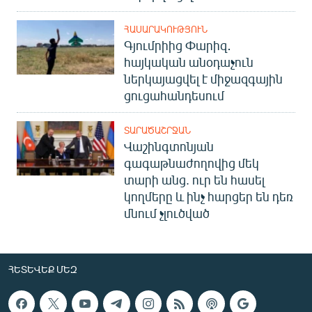
ՀԱՍԱՐԱԿՈՒԹՅՈՒՆ
Գյումրիից Փարիզ․
հայկական անօդաչուն
ներկայացվել է միջազգային
ցուցահանդեսում
ՏԱՐԱԾԱՇՐՋԱՆ
Վաշինգտոնյան
գագաթնաժողովից մեկ
տարի անց. ուր են հասել
կողմերը և ինչ հարցեր են դեռ
մնում չլուծված
ՀԵՏԵՎԵՔ ՄԵԶ