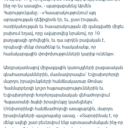
English
ինչ որ ես ասացի», - պարզաբանեց Արմեն
Հարությունյանը: - «Հասարակությունում այդ
Русский
արդարության դեֆիցիտն էր, եւ, ըստ էության,
ոստիկանության եւ հասարակության մի զանգվածի միջեւ
ՀԵՏԵՎԵՔ ՄԵԶ
բախում եղավ, որը ավարտվեց նրանով, որ 10
քաղաքացի զոհվեցին, եւ դա արդեն բավական է,
որպեսզի մենք մտածենք եւ հասկանանք, որ
համակարգային փոփոխությունների կարիք ունենք»:
Անդրադառնալով միջազգային կառույցների բացասական
«Ազատության» բոլոր կայքերը
գնահատականներին, մասնավորապես` Եվրախորհրդի
մարդու իրավունքների հանձնակատար Թոմաս
Համմարբերգի կոշտ հայտարարություններին եւ
Եվրախորհրդի Խորհրդարանական վեհաժողովում
Հայաստանի ձայնի իրավունքը կասեցնելու`
Մոնիտորինգի հանձնաժողովի առաջարկին, մարդու
իրավունքների պաշտպանը ասաց. - «Տարօրինակ է, որ
մենք ավելի շատ բեւեռվում ենք արտասահմանյան ինչ-որ