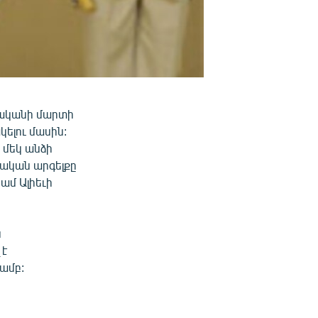
վականի մարտի
ելու մասին:
 մեկ անձի
ական արգելքը
ամ Ալիեւի
ն
 է
ամբ: