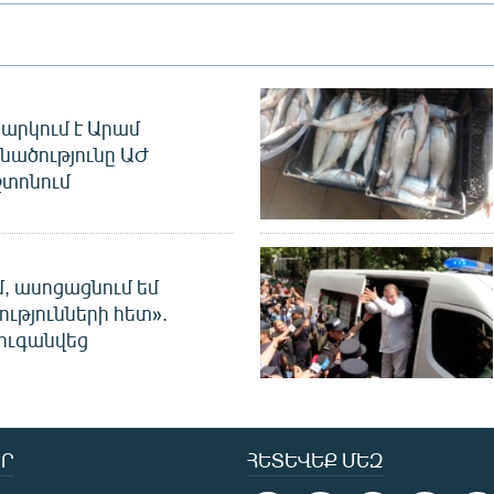
արկում է Արամ
նածությունը ԱԺ
տոնում
մ, ասոցացնում եմ
ությունների հետ».
ուգանվեց
Ր
ՀԵՏԵՎԵՔ ՄԵԶ