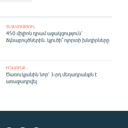
ՏՆՏԵՍՈՒԹՅՈՒՆ
450 միլիոն դրամ աջակցություն՝
ձկնաբույծներին. կլուծի՞ ոլորտի խնդիրները
ԻՐԱՎՈՒՆՔ
Ծառուկյանին նոր՝ 3-րդ մեղադրանքն է
առաջադրվել