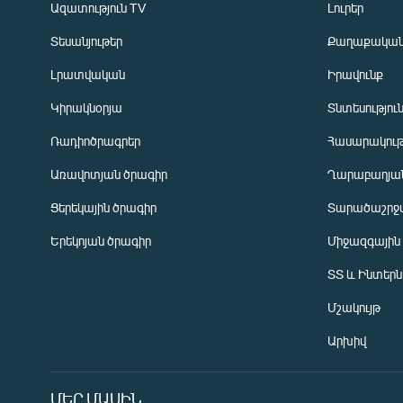
Ազատություն TV
Լուրեր
Տեսանյութեր
Քաղաքակա
Լրատվական
Իրավունք
Կիրակնօրյա
Տնտեսությու
Ռադիոծրագրեր
Հասարակութ
Առավոտյան ծրագիր
Ղարաբաղյան
Ցերեկային ծրագիր
Տարածաշրջ
Հայերեն
Երեկոյան ծրագիր
Միջազգային
English
ՏՏ և Ինտեր
Русский
Մշակույթ
ՀԵՏԵՎԵՔ ՄԵԶ
Արխիվ
ՄԵՐ ՄԱՍԻՆ