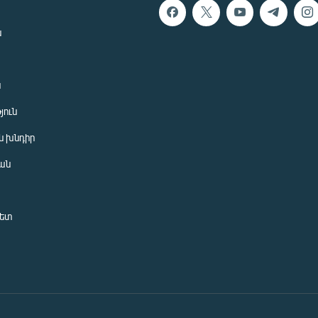
ն
ն
յուն
 խնդիր
ան
նետ