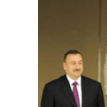
ՄԻՋԱԶԳԱՅԻՆ
ՄՇԱԿՈՒՅԹ
ՍՊՈՐՏ
ՄԵԿՆԱԲԱՆՈՒԹՅՈՒՆ
ՏՏ ԵՒ ԻՆՏԵՐՆԵՏ
ԿՈՐՈՆԱՎԻՐՈՒՍ
ԱՐԽԻՎ
ՏԵՍԱՆՅՈՒԹԵՐ
ԲԱՆԱՎԵՃ
ՁԳՏԵԼՈՎ ԼԱՎԱԳՈՒՅՆԻՆ
ՓՈԴՔԱՍԹ