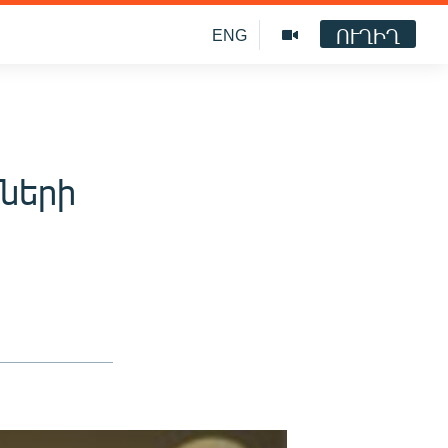
ՈՒՂԻՂ
ENG
ների