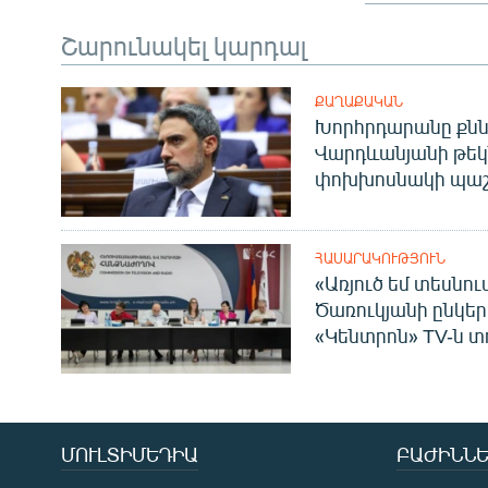
Շարունակել կարդալ
ՔԱՂԱՔԱԿԱՆ
Խորհրդարանը քնն
Վարդևանյանի թեկ
փոխխոսնակի պաշ
ՀԱՍԱՐԱԿՈՒԹՅՈՒՆ
«Առյուծ եմ տեսնու
Ծառուկյանի ընկեր
«Կենտրոն» TV-ն տ
ՄՈՒԼՏԻՄԵԴԻԱ
ԲԱԺԻՆՆԵ