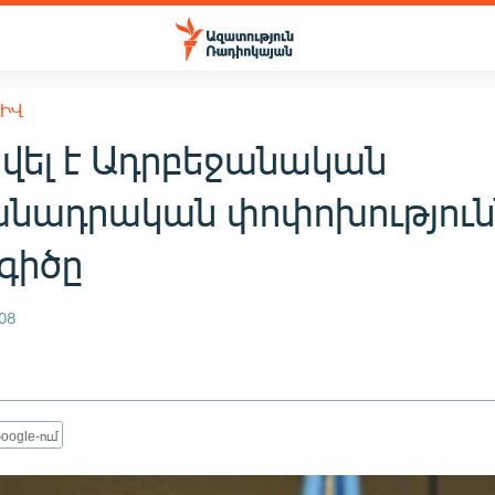
ԽԻՎ
նվել է Ադրբեջանական
նադրական փոփոխություն
գիծը
08
oogle-ում