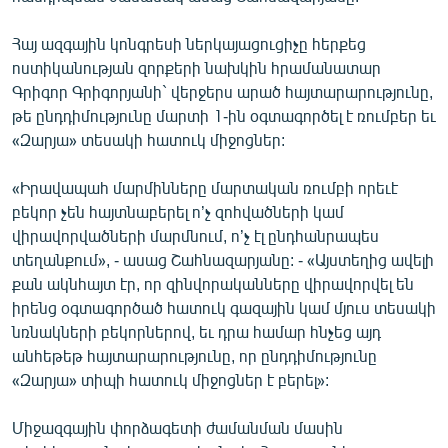
English
Հայ ազգային կոնգրեսի ներկայացուցիչը հերքեց
Русский
ոստիկանության զորքերի նախկին հրամանատար
Գրիգոր Գրիգորյանի` վերջերս արած հայտարարությունը,
ՀԵՏԵՎԵՔ ՄԵԶ
թե ընդդիմությունը մարտի 1-ին օգտագործել է ռումբեր եւ
«Զարյա» տեսակի հատուկ միջոցներ:
«Իրավապահ մարմինները մարտական ռումբի որեւէ
բեկոր չեն հայտնաբերել ո’չ զոհվածների կամ
վիրավորվածների մարմնում, ո’չ էլ ընդհանրապես
«Ազատության» բոլոր կայքերը
տեղանքում», - ասաց Շահնազարյանը: - «Այստեղից ավելի
քան ակնհայտ էր, որ զինվորականները վիրավորվել են
իրենց օգտագործած հատուկ գազային կամ մյուս տեսակի
նռնակների բեկորներով, եւ դրա համար հնչեց այդ
անհեթեթ հայտարարությունը, որ ընդդիմությունը
«Զարյա» տիպի հատուկ միջոցներ է բերել»:
Միջազգային փորձագետի ժամանման մասին