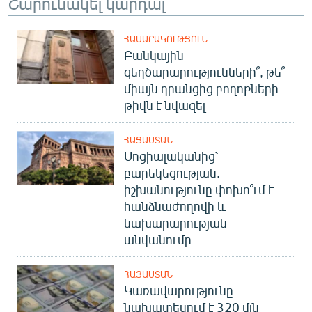
Շարունակել կարդալ
ՀԱՍԱՐԱԿՈՒԹՅՈՒՆ
Բանկային
զեղծարարությունների՞, թե՞
միայն դրանցից բողոքների
թիվն է նվազել
ՀԱՅԱՍՏԱՆ
Սոցիալականից՝
բարեկեցության.
իշխանությունը փոխո՞ւմ է
հանձնաժողովի և
նախարարության
անվանումը
ՀԱՅԱՍՏԱՆ
Կառավարությունը
նախատեսում է 320 մլն