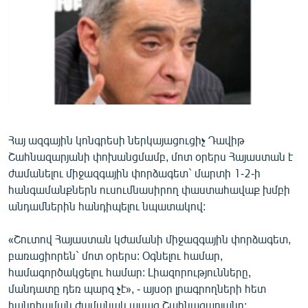
ՄԻՋԱԶԳԱՅԻՆ
ՄՇԱԿՈՒՅԹ
ՍՊՈՐՏ
ՄԵԿՆԱԲԱՆՈՒԹՅՈՒՆ
ՏՏ ԵՒ ԻՆՏԵՐՆԵՏ
ԿՈՐՈՆԱՎԻՐՈՒՍ
Հայ ազգային կոնգրեսի ներկայացուցիչ Դավիթ
Շահնազարյանի փոխանցմամբ, մոտ օրերս Հայաստան է
ԱՐԽԻՎ
ժամանելու միջազգային փորձագետ` մարտի 1-2-ի
ՏԵՍԱՆՅՈՒԹԵՐ
հանգամանքներն ուսումնասիրող փաստահավաք խմբի
անդամներին հանդիպելու նպատակով:
ԲԱՆԱՎԵՃ
ՁԳՏԵԼՈՎ ԼԱՎԱԳՈՒՅՆԻՆ
«Շուտով Հայաստան կժամանի միջազգային փորձագետ,
բառացիորեն` մոտ օրերս: Օգնելու համար,
ՓՈԴՔԱՍԹ
համագործակցելու համար: Լիազորությունները,
մանդատը դեռ պարզ չէ», - այսօր լրագրողների հետ
Հայերեն
հանդիպման ժամանակ ասաց Շահնազարյանը: