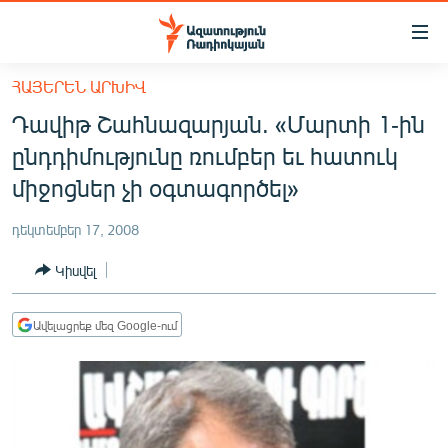
Մատչելիության
հղումներ
Անցնել
ՀԱՅԵՐԵՆ ԱՐԽԻՎ
հիմնական
ԱԶԱՏՈՒԹՅՈՒՆ TV
Դավիթ Շահնազարյան. «Մարտի 1-ին
բովանդակությանը
ՀԱՅԱՍՏԱՆ
Անցնել
ընդդիմությունը ռումբեր եւ հատուկ
հիմնական
ՔԱՂԱՔԱԿԱՆ
միջոցներ չի օգտագործել»
մենյուին
ԸՆՏՐՈՒԹՅՈՒՆՆԵՐ 2026
Որոնում
դեկտեմբեր 17, 2008
ԻՐԱՎՈՒՆՔ
Կիսվել
ՀԱՍԱՐԱԿՈՒԹՅՈՒՆ
ՏՆՏԵՍՈՒԹՅՈՒՆ
Ավելացրեք մեզ Google-ում
ՂԱՐԱԲԱՂ
ՊԱՏԵՐԱԶՄԻ 6 ՇԱԲԱԹՆԵՐԸ
ՏԱՐԱԾԱՇՐՋԱՆ