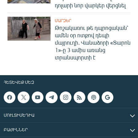
դոլարի նոր վարկեր վերցնել
ՄԱՐԶԵՐ
Թոշակառու թե դպրոցական՝
ամեն օր ոտքով դեպի
մայրուղի. Վանաձորի «Տարոն
1»-ը 3 ամիս առանց
տրանսպորտի է
ՀԵՏԵՎԵՔ ՄԵԶ
ՄՈՒԼՏԻՄԵԴԻԱ
ԲԱԺԻՆՆԵՐ