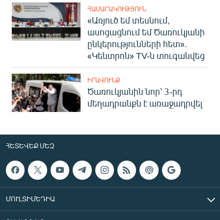
ՀԱՍԱՐԱԿՈՒԹՅՈՒՆ
«Առյուծ եմ տեսնում,
ասոցացնում եմ Ծառուկյանի
ընկերությունների հետ».
«Կենտրոն» TV-ն տուգանվեց
ԻՐԱՎՈՒՆՔ
Ծառուկյանին նոր՝ 3-րդ
մեղադրանքն է առաջադրվել
ՀԵՏԵՎԵՔ ՄԵԶ
ՄՈՒԼՏԻՄԵԴԻԱ