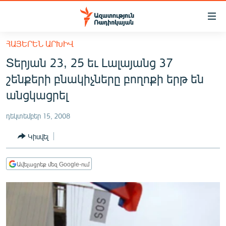
Մատչելիության
հղումներ
Անցնել
ՀԱՅԵՐԵՆ ԱՐԽԻՎ
հիմնական
ԱԶԱՏՈՒԹՅՈՒՆ TV
Տերյան 23, 25 եւ Լալայանց 37
բովանդակությանը
ՀԱՅԱՍՏԱՆ
Անցնել
շենքերի բնակիչները բողոքի երթ են
հիմնական
ՔԱՂԱՔԱԿԱՆ
անցկացրել
մենյուին
ԸՆՏՐՈՒԹՅՈՒՆՆԵՐ 2026
Որոնում
դեկտեմբեր 15, 2008
ԻՐԱՎՈՒՆՔ
Կիսվել
ՀԱՍԱՐԱԿՈՒԹՅՈՒՆ
ՏՆՏԵՍՈՒԹՅՈՒՆ
Ավելացրեք մեզ Google-ում
ՂԱՐԱԲԱՂ
ՊԱՏԵՐԱԶՄԻ 6 ՇԱԲԱԹՆԵՐԸ
ՏԱՐԱԾԱՇՐՋԱՆ