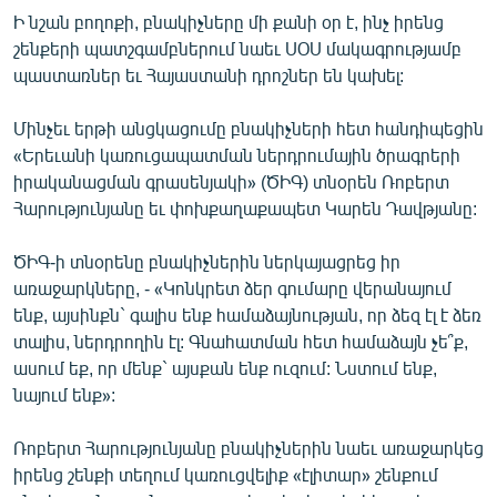
English
Ի նշան բողոքի, բնակիչները մի քանի օր է, ինչ իրենց
շենքերի պատշգամբներում նաեւ ՍՕՍ մակագրությամբ
Русский
պաստառներ եւ Հայաստանի դրոշներ են կախել:
ՀԵՏԵՎԵՔ ՄԵԶ
Մինչեւ երթի անցկացումը բնակիչների հետ հանդիպեցին
«Երեւանի կառուցապատման ներդրումային ծրագրերի
իրականացման գրասենյակի» (ԾԻԳ) տնօրեն Ռոբերտ
Հարությունյանը եւ փոխքաղաքապետ Կարեն Դավթյանը:
ԾԻԳ-ի տնօրենը բնակիչներին ներկայացրեց իր
«Ազատության» բոլոր կայքերը
առաջարկները, - «Կոնկրետ ձեր գումարը վերանայում
ենք, այսինքն` գալիս ենք համաձայնության, որ ձեզ էլ է ձեռ
տալիս, ներդրողին էլ: Գնահատման հետ համաձայն չե՞ք,
ասում եք, որ մենք` այսքան ենք ուզում: Նստում ենք,
նայում ենք»:
Ռոբերտ Հարությունյանը բնակիչներին նաեւ առաջարկեց
իրենց շենքի տեղում կառուցվելիք «էլիտար» շենքում