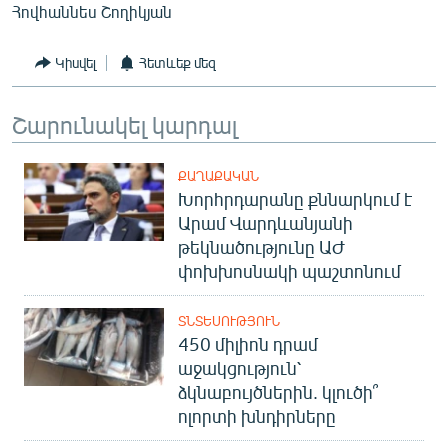
Հովհաննես Շողիկյան
Կիսվել
Հետևեք մեզ
Շարունակել կարդալ
ՔԱՂԱՔԱԿԱՆ
Խորհրդարանը քննարկում է
Արամ Վարդևանյանի
թեկնածությունը ԱԺ
փոխխոսնակի պաշտոնում
ՏՆՏԵՍՈՒԹՅՈՒՆ
450 միլիոն դրամ
աջակցություն՝
ձկնաբույծներին. կլուծի՞
ոլորտի խնդիրները