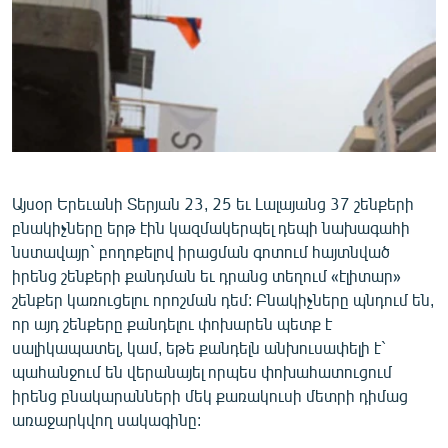
ՄԻՋԱԶԳԱՅԻՆ
ՄՇԱԿՈՒՅԹ
ՍՊՈՐՏ
ՄԵԿՆԱԲԱՆՈՒԹՅՈՒՆ
ՏՏ ԵՒ ԻՆՏԵՐՆԵՏ
ԿՈՐՈՆԱՎԻՐՈՒՍ
Այսօր Երեւանի Տերյան 23, 25 եւ Լալայանց 37 շենքերի
բնակիչները երթ էին կազմակերպել դեպի նախագահի
ԱՐԽԻՎ
նստավայր` բողոքելով իրացման գոտում հայտնված
ՏԵՍԱՆՅՈՒԹԵՐ
իրենց շենքերի քանդման եւ դրանց տեղում «էլիտար»
շենքեր կառուցելու որոշման դեմ: Բնակիչները պնդում են,
ԲԱՆԱՎԵՃ
որ այդ շենքերը քանդելու փոխարեն պետք է
ՁԳՏԵԼՈՎ ԼԱՎԱԳՈՒՅՆԻՆ
սալիկապատել, կամ, եթե քանդելն անխուսափելի է`
պահանջում են վերանայել որպես փոխահատուցում
ՓՈԴՔԱՍԹ
իրենց բնակարանների մեկ քառակուսի մետրի դիմաց
առաջարկվող սակագինը:
Հայերեն