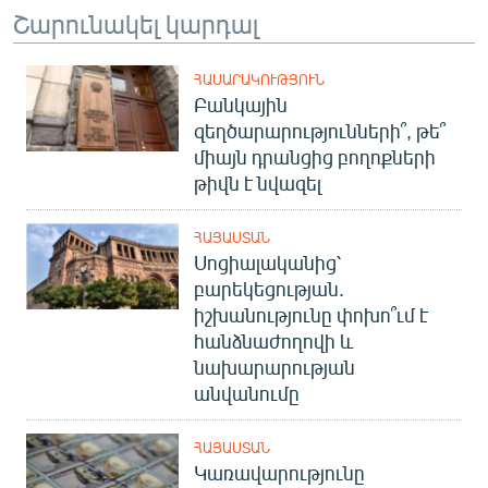
Շարունակել կարդալ
English
Русский
ՀԱՍԱՐԱԿՈՒԹՅՈՒՆ
Բանկային
ՀԵՏԵՎԵՔ ՄԵԶ
զեղծարարությունների՞, թե՞
միայն դրանցից բողոքների
թիվն է նվազել
ՀԱՅԱՍՏԱՆ
Սոցիալականից՝
«Ազատության» բոլոր կայքերը
բարեկեցության.
իշխանությունը փոխո՞ւմ է
հանձնաժողովի և
նախարարության
անվանումը
ՀԱՅԱՍՏԱՆ
Կառավարությունը