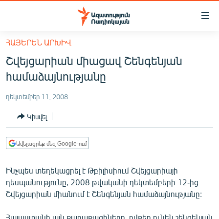
Մատչելիության
հղումներ
Անցնել
ՀԱՅԵՐԵՆ ԱՐԽԻՎ
հիմնական
ԱԶԱՏՈՒԹՅՈՒՆ TV
Շվեյցարիան միացավ Շենգենյան
բովանդակությանը
ՀԱՅԱՍՏԱՆ
Անցնել
համաձայնությանը
հիմնական
ՔԱՂԱՔԱԿԱՆ
մենյուին
դեկտեմբեր 11, 2008
ԸՆՏՐՈՒԹՅՈՒՆՆԵՐ 2026
Որոնում
Կիսվել
ԻՐԱՎՈՒՆՔ
ՀԱՍԱՐԱԿՈՒԹՅՈՒՆ
Ավելացրեք մեզ Google-ում
ՏՆՏԵՍՈՒԹՅՈՒՆ
Ինչպես տեղեկացրել է Թբիլիսիում Շվեյցարիայի
ՂԱՐԱԲԱՂ
դեսպանությունը, 2008 թվականի դեկտեմբերի 12-ից
ՊԱՏԵՐԱԶՄԻ 6 ՇԱԲԱԹՆԵՐԸ
Շվեյցարիան միանում է Շենգենյան համաձայնությանը:
ՏԱՐԱԾԱՇՐՋԱՆ
Հայաստանի այն քաղաքացիները, ովքեր ունեն շենգենյան