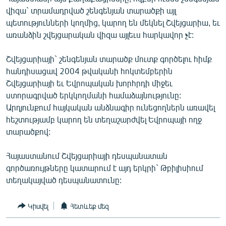
ՄԻՋԱԶԳԱՅԻՆ
վիզա` տրամադրված շենգենյան տարածքի այլ
պետությունների կողմից, կարող են մեկնել Շվեյցարիա, եւ
ՄՇԱԿՈՒՅԹ
առանձին շվեյցարական վիզա այլեւս հարկավոր չէ:
ՍՊՈՐՏ
Շվեյցարիայի` շենգենյան տարածք մուտք գործելու հիմք
ՄԵԿՆԱԲԱՆՈՒԹՅՈՒՆ
հանդիսացավ 2004 թվականի հոկտեմբերին
ՏՏ ԵՒ ԻՆՏԵՐՆԵՏ
Շվեյցարիայի եւ Եվրոպական խորհրդի միջեւ
ստորագրված երկկողմանի համաձայնությունը:
ԿՈՐՈՆԱՎԻՐՈՒՍ
Արդյունքում հայկական անձնագիր ունեցողներն առավել
ԱՐԽԻՎ
հեշտությամբ կարող են տեղաշարժվել Եվրոպայի ողջ
տարածքով:
ՏԵՍԱՆՅՈՒԹԵՐ
ԲԱՆԱՎԵՃ
Հայաստանում Շվեյցարիայի դեսպանատան
գործառույթները կատարում է այդ երկրի` Թբիլիսիում
ՁԳՏԵԼՈՎ ԼԱՎԱԳՈՒՅՆԻՆ
տեղակայված դեսպանատունը:
ՓՈԴՔԱՍԹ
Կիսվել
Հետևեք մեզ
Հայերեն