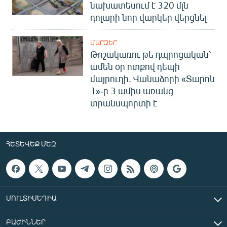
նախատեսում է 320 մլն
դոլարի նոր վարկեր վերցնել
ՄԱՐԶԵՐ
Թոշակառու թե դպրոցական՝
ամեն օր ոտքով դեպի
մայրուղի. Վանաձորի «Տարոն
1»-ը 3 ամիս առանց
տրանսպորտի է
ՀԵՏԵՎԵՔ ՄԵԶ
ՄՈՒԼՏԻՄԵԴԻԱ
ԲԱԺԻՆՆԵՐ