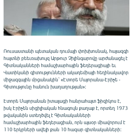
ՄԻՋԱԶԳԱՅԻՆ
ՄՇԱԿՈՒՅԹ
ՍՊՈՐՏ
ՄԵԿՆԱԲԱՆՈՒԹՅՈՒՆ
ՏՏ ԵՒ ԻՆՏԵՐՆԵՏ
Ռուսաստանի պետական դումայի փոխխոսնակ, հայազգի
հայտնի բեեւռախույզ Արթուր Չիլինգարովը արժանացել է
ԿՈՐՈՆԱՎԻՐՈՒՍ
Գիտնականների համաշխարհային ֆեդերացիայի եւ
ԱՐԽԻՎ
Վատիկանի գիտությունների ակադեմիայի հեղինակավոր
միջազգային մրցանակին` «Էտորե Մայորանա-Էրիչե -
ՏԵՍԱՆՅՈՒԹԵՐ
Գիտությունը հանուն խաղաղության»:
ԲԱՆԱՎԵՃ
Էտորե Մայորանան իտալացի հանրահայտ ֆիզիկոս է,
ՁԳՏԵԼՈՎ ԼԱՎԱԳՈՒՅՆԻՆ
իսկ Էրիչեն սիցիլիական հնագույն քաղաք է, որտեղ 1973
ՓՈԴՔԱՍԹ
թվականին ստեղծվել է Գիտնականների
համաշխարհային ֆեդերացիան, որն այսօր միավորում է
Հայերեն
110 երկրների ավելի քան 10 հազար գիտնականների: