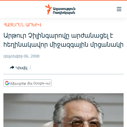
Մատչելիության
հղումներ
Անցնել
ՀԱՅԵՐԵՆ ԱՐԽԻՎ
հիմնական
ԱԶԱՏՈՒԹՅՈՒՆ TV
Արթուր Չիլինգարովը արժանացել է
բովանդակությանը
ՀԱՅԱՍՏԱՆ
Անցնել
հեղինակավոր միջազգային մրցանակի
հիմնական
ՔԱՂԱՔԱԿԱՆ
մենյուին
դեկտեմբեր 06, 2008
ԸՆՏՐՈՒԹՅՈՒՆՆԵՐ 2026
Որոնում
Կիսվել
ԻՐԱՎՈՒՆՔ
ՀԱՍԱՐԱԿՈՒԹՅՈՒՆ
Ավելացրեք մեզ Google-ում
ՏՆՏԵՍՈՒԹՅՈՒՆ
ՂԱՐԱԲԱՂ
ՊԱՏԵՐԱԶՄԻ 6 ՇԱԲԱԹՆԵՐԸ
ՏԱՐԱԾԱՇՐՋԱՆ