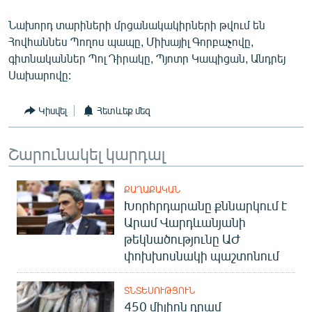
English
Նախորդ տարիների մրցանակակիրների թվում են
Русский
Հովհաննես Պողոս պապը, Միխայիլ Գորբաչովը,
գիտնականներ Պոլ Դիրակը, Պյոտր Կապիցան, Անդրեյ
Սախարովը:
ՀԵՏԵՎԵՔ ՄԵԶ
Կիսվել
Հետևեք մեզ
Շարունակել կարդալ
«Ազատության» բոլոր կայքերը
ՔԱՂԱՔԱԿԱՆ
Խորհրդարանը քննարկում է
Արամ Վարդևանյանի
թեկնածությունը ԱԺ
փոխխոսնակի պաշտոնում
ՏՆՏԵՍՈՒԹՅՈՒՆ
450 միլիոն դրամ