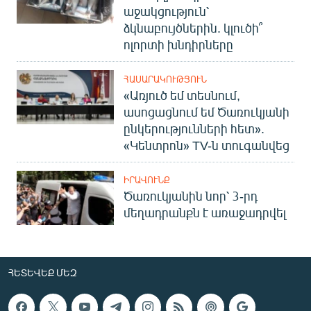
աջակցություն՝
ձկնաբույծներին. կլուծի՞
ոլորտի խնդիրները
ՀԱՍԱՐԱԿՈՒԹՅՈՒՆ
«Առյուծ եմ տեսնում,
ասոցացնում եմ Ծառուկյանի
ընկերությունների հետ».
«Կենտրոն» TV-ն տուգանվեց
ԻՐԱՎՈՒՆՔ
Ծառուկյանին նոր՝ 3-րդ
մեղադրանքն է առաջադրվել
ՀԵՏԵՎԵՔ ՄԵԶ