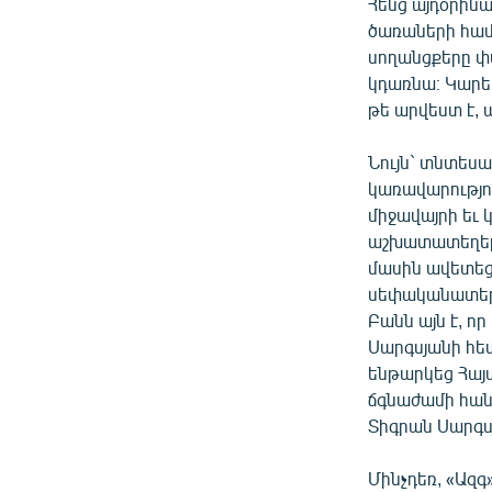
ՄԻՋԱԶԳԱՅԻՆ
Հենց այդօրինա
ծառաների համա
ՄՇԱԿՈՒՅԹ
սողանցքերը փա
ՍՊՈՐՏ
կդառնա։ Կարեւ
թե արվեստ է, ա
ՄԵԿՆԱԲԱՆՈՒԹՅՈՒՆ
ՏՏ ԵՒ ԻՆՏԵՐՆԵՏ
Նույն` տնտեսա
կառավարությու
ԿՈՐՈՆԱՎԻՐՈՒՍ
միջավայրի եւ 
ԱՐԽԻՎ
աշխատատեղեր
մասին ավետեց
ՏԵՍԱՆՅՈՒԹԵՐ
սեփականատեր 
ԲԱՆԱՎԵՃ
Բանն այն է, ո
Սարգսյանի հե
ՁԳՏԵԼՈՎ ԼԱՎԱԳՈՒՅՆԻՆ
ենթարկեց Հայ
ՓՈԴՔԱՍԹ
ճգնաժամի հան
Տիգրան Սարգս
Մինչդեռ, «Ազգ