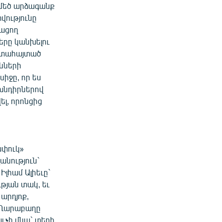
 մեծ արձագանք
վությունը
նացող
երը կանխելու
արտահայտած
նների
սիջը, որ ես
 խնդիրներով
ել, որոնցից
ափուկ»
անություն`
Իլհամ Ալիեւը`
թյան տակ, եւ
արդյոք,
թե Ղարաբաղը
յ չի մնա` տեղի