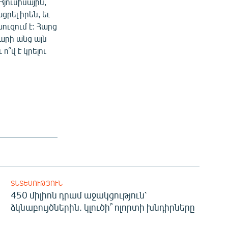
ուսիսային,
րել իրեն, եւ
ուզում է: Հարց
տարի անց այն
՞վ է կրելու
ՏՆՏԵՍՈՒԹՅՈՒՆ
450 միլիոն դրամ աջակցություն՝
ձկնաբույծներին. կլուծի՞ ոլորտի խնդիրները