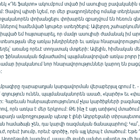
«Երեկ «Դե ֆակտո» ակումբում տված իմ ասուլիսը բավականին
մ: Ցավով պիտի նշեմ, որ մեր լրագրողներից ոմանք տեղեկատ
իջականորեն փոխանցելու փոխարեն զբաղվում են հեռուն գ
ններով համեմված նյութեր ստեղծելով: Ավելորդ շահարկումն
պված եմ հայտարարել, որ մամլո ասուլիսի ժամանակ իմ 
նտեսության մեջ առկա խնդիրների եւ առկա հնարավորությու
 եղել` առանց որեւէ տողատակ մտքերի: Ավելին, հիմնական մե
է, որ ֆինանսական ճգնաժամով պայմանավորված առկա բոլոր
համար իրականում նոր հնարավորություններ կարող են բացվ
:
մբագիրը ղարաբաղյան կարգավորման վերաբերյալ գրում է. -
գոյություն ունեն, պայմանականորեն ասած, «կարծր» եւ «փ
ր: Հարեւան հանրապետությունում չկա կարծիքների բազմազ
ով, որն առկա է մեր երկրում: Թե ինչ է այդ առիթով մտածում 
րաբաղն ամբողջությամբ պետք է լինի Ադրբեջանի տիրապետու
ան համաձայն չեն, դա կարվի ռազմական ճանապարհով: Կա՞, 
ւժ, որեւէ խումբ, որեւէ գործիչ, որն այլ կերպ է մտածում: Ե
 Ադրբեջանի կազմում, ապա մի քանի ամսից այնտեղ ոչ մի հա