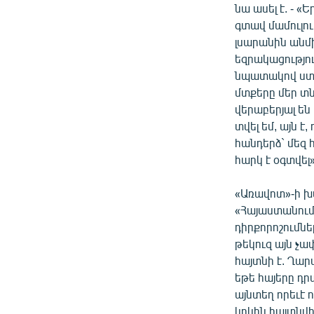
նա ասել է. - 
գտավ մամուլու
լսարանին անմ
եզրակացությու
նպատակով ստի
մտքերը մեր տ
վերաբերյալ են
տվել եմ, այն 
հանդերձ` մեզ 
հարկ է օգտվել»
«Առավոտ»-ի խ
«Հայաստանում 
դիրքորոշումնե
թեկուզ այն չափ
հայտնի է. Ղա
եթե հայերը դր
այնտեղ որեւէ ո
կրկին հայտնվի