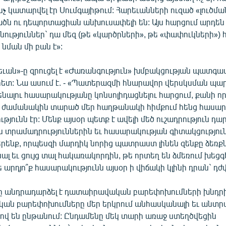
ինչ կատարվել էր Սումգայիթում: Հարեւանների ուզած «լուծմա
ածն ու դեպորտացիան անխուսափելի են: Այս հարցում արդե
ություններ` դա մեզ (թե «կարծրների», թե «փափուկների») 
 նման մի բան է»:
ւան»-ը զրուցել է «Ժառանգություն» խմբակցության պատգ
ետ: Նա ասում է. - «Պատերազմի հնարավոր վերսկսման պար
ենալու հասարակությանը կոնսոլիդացնելու հարցում, քանի 
ժամանակին տարած մեր հաղթանակի հիմքում հենց հասար
յունն էր: Մենք այսօր պետք է ավելի մեծ ուշադրություն դա
տրամադրություններին եւ հասարակության գիտակցություն
րենք, որպեսզի մարդիկ նորից պատրաստ լինեն զենքը ձեռք
լ եւ ցույց տալ հակառակորդին, թե որտեղ են ձմեռում խեց
ե արդյո՞ք հասարակությունն այսօր ի վիճակի կլինի դրան` դժվ
 անդրադարձել է դատաիրավական բարեփոխումների խնդրին
ան բարեփոխումները մեր երկրում անհասկանալի եւ ան
ով են ընթանում: Ընդամենը մեկ տարի առաջ ստեղծվեցին