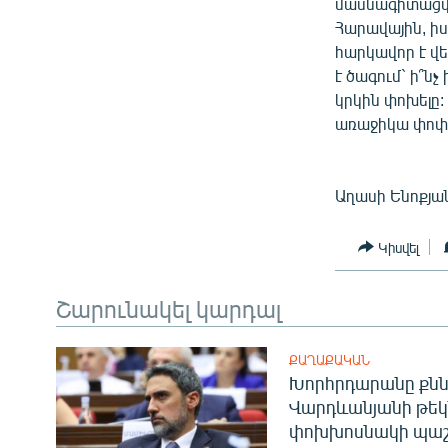
մասնագիտացվա
Հարավային, իս
հարկավոր է վե
է ծագում` ի՞ն
կրկին փոխելը:
առաջիկա փոփ
Աղասի Ենոքյա
Կիսվել
Շարունակել կարդալ
ՔԱՂԱՔԱԿԱՆ
Խորհրդարանը քնն
Վարդևանյանի թեկ
փոխխոսնակի պաշ