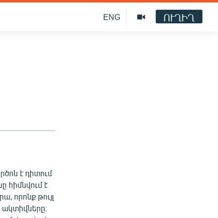
ՈՒՂԻՂ
ENG
րծոն է դիտում
ը հիմնվում է
, որոնք թույլ
ի ակտիվները։