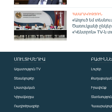
ՀԱՍԱՐԱԿՈՒԹՅՈՒՆ
«Առյուծ եմ տեսնու
Ծառուկյանի ընկեր
«Կենտրոն» TV-ն տ
ՄՈՒԼՏԻՄԵԴԻԱ
ԲԱԺԻՆՆԵ
Ազատություն TV
Լուրեր
Տեսանյութեր
Քաղաքակա
Լրատվական
Իրավունք
Կիրակնօրյա
Տնտեսությու
Ռադիոծրագրեր
Հասարակութ