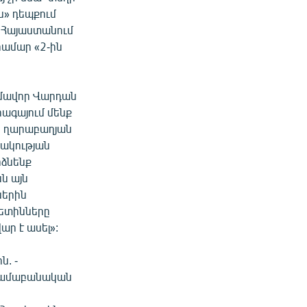
ն» դեպքում
ն Հայաստանում
համար «2-ին
ամավոր Վարդան
ագայում մենք
որ ղարաբաղյան
ակության
րձնենք
ն այն
ներին
գետինները
ար է ասել»:
. -
տրամաբանական