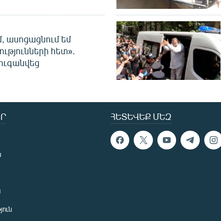
մ, ասոցացնում եմ
ությունների հետ».
ուգանվեց
Ր
ՀԵՏԵՎԵՔ ՄԵԶ
ն
ն
յուն