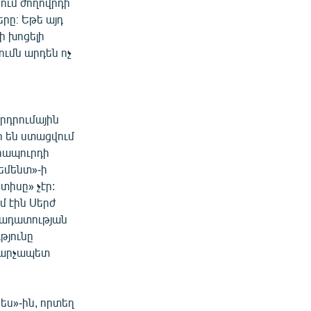
ում ժողովրդի
րը։ Եթե այդ
ի խոցելի
ումն արդեն ոչ
երդրումային
ր են ստացվում
րապուրդի
եմենտ»-ի
տիսը» չէր:
մ էին Սերժ
նադատության
թյունը
վարչապետ
ես»-ին, որտեղ