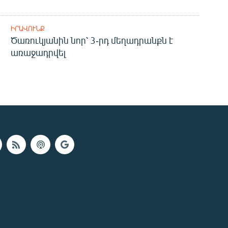
ԻՐԱՎՈՒՆՔ
Ծառուկյանին նոր՝ 3-րդ մեղադրանքն է
առաջադրվել