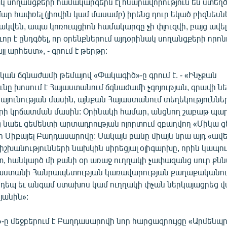
կ սողանցքերի համակարգերն էլ հնարավորություն են ստեղծ
ր հափռել (լիովին կամ մասամբ) իրենց դուր եկած բիզնեսնե
կվեն, ապա կոռուպցիոն համակարգը չի փլուզվի, բայց ավել
որ է ընդգծել, որ օրենքներում այդօրինակ սողանցքերի որոն
յլ արհեստ», - գրում է թերթը:
կան ճգնաժամի թեմայով «Փակագիծ»-ը գրում է. - «Ինչքան
նը խոսում է Հայաստանում ճգնաժամի չգոյության, գրավի ն
կայունության մասին, այնքան Հայաստանում տեղեկություննե
ի կրճատման մասին: Օրինակի համար, անցնող շաբաթ պա
 նաեւ ցեմենտի արտադրության ոլորտում զբաղվող «Միկա ց
Միքայել Բաղդասարովը: Սակայն բանը միայն նրա այդ «ավե
ր իշխանությունների նախկին սիրեցյալ օլիգարխը, որին կապու
տ, հանկարծ մի քանի օր առաջ ուղղակի չափազանց սուր քն
աստանի Հանրապետության կառավարության քաղաքականու
դեպ եւ անգամ ստախոս կամ ուղղակի փչան ներկայացրեց 
յանին»:
»-ը մեջբերում է Բաղդասարովի նոր հարցազրույցը «Արմենպր