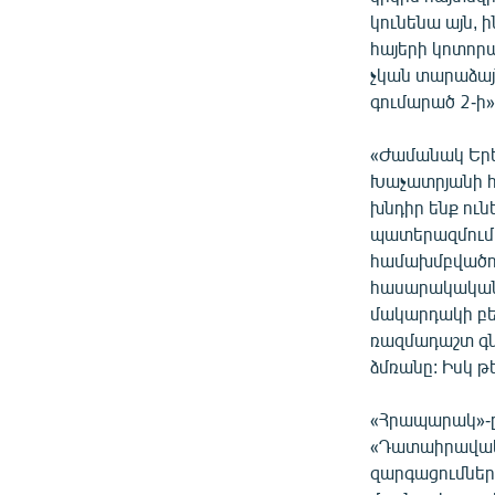
կունենա այն, 
հայերի կոտոր
չկան տարաձայն
գումարած 2-ի»
«Ժամանակ Երե
Խաչատրյանի հ
խնդիր ենք ուն
պատերազմում 
համախմբվածութ
հասարակական 
մակարդակի բե
ռազմադաշտ գնա
ձմռանը: Իսկ թ
«Հրապարակ»-ը
«Դատաիրավակ
զարգացումներ