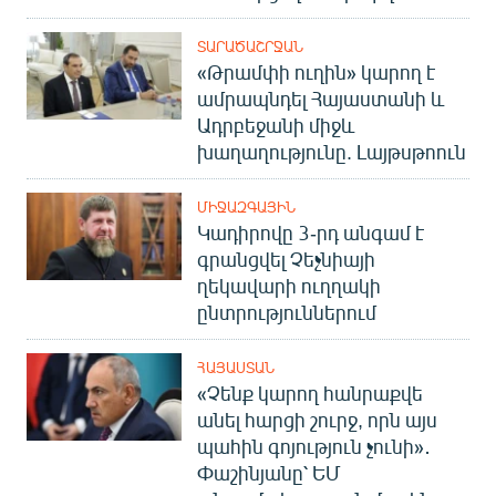
ՏԱՐԱԾԱՇՐՋԱՆ
«Թրամփի ուղին» կարող է
ամրապնդել Հայաստանի և
Ադրբեջանի միջև
խաղաղությունը. Լայթսթոուն
ՄԻՋԱԶԳԱՅԻՆ
Կադիրովը 3-րդ անգամ է
գրանցվել Չեչնիայի
ղեկավարի ուղղակի
ընտրություններում
ՀԱՅԱՍՏԱՆ
«Չենք կարող հանրաքվե
անել հարցի շուրջ, որն այս
պահին գոյություն չունի»․
Փաշինյանը՝ ԵՄ