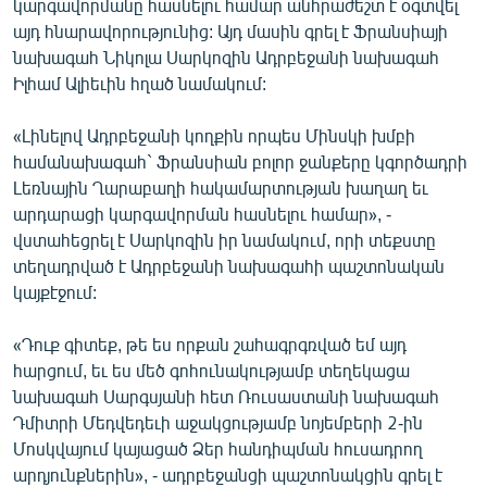
կարգավորմանը հասնելու համար անհրաժեշտ է օգտվել
ՄԻՋԱԶԳԱՅԻՆ
այդ հնարավորությունից: Այդ մասին գրել է Ֆրանսիայի
նախագահ Նիկոլա Սարկոզին Ադրբեջանի նախագահ
ՄՇԱԿՈՒՅԹ
Իլհամ Ալիեւին հղած նամակում:
ՍՊՈՐՏ
«Լինելով Ադրբեջանի կողքին որպես Մինսկի խմբի
ՄԵԿՆԱԲԱՆՈՒԹՅՈՒՆ
համանախագահ` Ֆրանսիան բոլոր ջանքերը կգործադրի
ՏՏ ԵՒ ԻՆՏԵՐՆԵՏ
Լեռնային Ղարաբաղի հակամարտության խաղաղ եւ
արդարացի կարգավորման հասնելու համար», -
ԿՈՐՈՆԱՎԻՐՈՒՍ
վստահեցրել է Սարկոզին իր նամակում, որի տեքստը
ԱՐԽԻՎ
տեղադրված է Ադրբեջանի նախագահի պաշտոնական
կայքէջում:
ՏԵՍԱՆՅՈՒԹԵՐ
ԲԱՆԱՎԵՃ
«Դուք գիտեք, թե ես որքան շահագրգռված եմ այդ
հարցում, եւ ես մեծ գոհունակությամբ տեղեկացա
ՁԳՏԵԼՈՎ ԼԱՎԱԳՈՒՅՆԻՆ
նախագահ Սարգսյանի հետ Ռուսաստանի նախագահ
ՓՈԴՔԱՍԹ
Դմիտրի Մեդվեդեւի աջակցությամբ նոյեմբերի 2-ին
Մոսկվայում կայացած Ձեր հանդիպման հուսադրող
Հայերեն
արդյունքներին», - ադրբեջանցի պաշտոնակցին գրել է