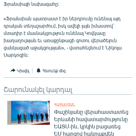
Ֆրանսիայի նախագահը:
English
Русский
«Ֆրանսիան պատրաստ է իր ներդրումը ունենալ այդ
դրական տեղաշարժում, իսկ ավելի լայն իմաստով`
մտադիր է մասնակցություն ունենալ Կովկասը
ՀԵՏԵՎԵՔ ՄԵԶ
խաղաղության եւ առաջընթացի գոտու վերածելուն
ցանկացած աջակցության», - վստահեցնում է Նիկոլա
Սարկոզին:
Կիսվել
Հետևեք մեզ
«Ազատության» բոլոր կայքերը
Շարունակել կարդալ
ՀԱՅԱՍՏԱՆ
Փաշինյանը վերահաստատեց
Երևանի հավատարմությունը
ԵԱՏՄ-ին, կրկին բացառեց
ԵՄ հարցով հանրաքվեն