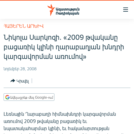
Մատչելիության
հղումներ
Անցնել
ՀԱՅԵՐԵՆ ԱՐԽԻՎ
հիմնական
ԱԶԱՏՈՒԹՅՈՒՆ TV
Նիկոլա Սարկոզի. «2009 թվականը
բովանդակությանը
ՀԱՅԱՍՏԱՆ
Անցնել
բացառիկ կլինի ղարաբաղյան խնդրի
հիմնական
ՔԱՂԱՔԱԿԱՆ
կարգավորման առումով»
մենյուին
ԸՆՏՐՈՒԹՅՈՒՆՆԵՐ 2026
Որոնում
նոյեմբեր 28, 2008
ԻՐԱՎՈՒՆՔ
Կիսվել
ՀԱՍԱՐԱԿՈՒԹՅՈՒՆ
ՏՆՏԵՍՈՒԹՅՈՒՆ
Ավելացրեք մեզ Google-ում
ՂԱՐԱԲԱՂ
Լեռնային Ղարաբաղի հիմնախնդրի կարգավորման
ՊԱՏԵՐԱԶՄԻ 6 ՇԱԲԱԹՆԵՐԸ
առումով 2009 թվականը բացառիկ եւ
նպատակահարմար կլինի, եւ հակամարտության
ՏԱՐԱԾԱՇՐՋԱՆ