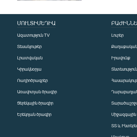
ՄՈՒԼՏԻՄԵԴԻԱ
ԲԱԺԻՆՆԵ
Ազատություն TV
Լուրեր
Տեսանյութեր
Քաղաքակա
Լրատվական
Իրավունք
Կիրակնօրյա
Տնտեսությու
Ռադիոծրագրեր
Հասարակութ
Առավոտյան ծրագիր
Ղարաբաղյան
Ցերեկային ծրագիր
Տարածաշրջ
Հայերեն
Երեկոյան ծրագիր
Միջազգային
English
ՏՏ և Ինտեր
Русский
Մշակույթ