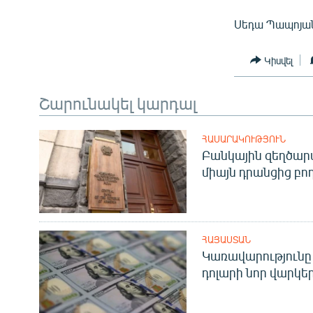
Սեդա Պապոյա
Կիսվել
Շարունակել կարդալ
ՀԱՍԱՐԱԿՈՒԹՅՈՒՆ
Բանկային զեղծարա
միայն դրանցից բող
ՀԱՅԱՍՏԱՆ
Կառավարությունը 
դոլարի նոր վարկեր