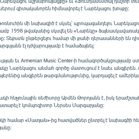
«Նարեկացու աշխարհայացքը» եւ «Ֆունդամենտալ դաշտի տես
ներում գիտականորեն հիմնավորել է Նարեկացու խոսքը:
թոռնուհին մի նախագիծ է սկսել` պրոպագանդելու Նարեկացո
ամբ 1998 թվականից սկսվել են «Նարեկը» ձայնասկավառակ
 Տեքստն ընթերցելու համար մի քանի դերասանների են դիմե
արգսյանն էլ դժվարությամբ է համաձայնել:
ւթյան եւ Armenian Music Center-ի համագործակցությամբ ս
ը Նարեկացու անմահ գործը մատուցում է նաեւ անգլերեն. 
այերենից անգլերեն թարգմանությունից, կարդացել է ամերիկ
ի հնչյունային ռեժիսորը Արմեն Թորոյանն է, իսկ երաժշտ
կատարել է կոմպոզիտոր Ներսես Մարգարյանը:
ի համար «Մատյան»-ից հատվածներ ընտրել է նախագծի հ
անը: