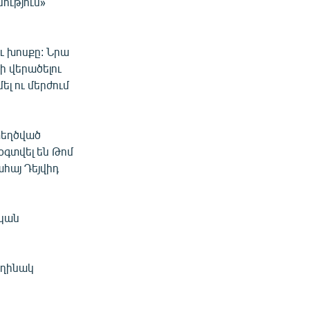
ություն»
ւ խոսքը: Նրա
ի վերածելու
լ ու մերժում
տեղծված
օգտվել են Թոմ
ահայ Դեյվիդ
ական
եղինակ