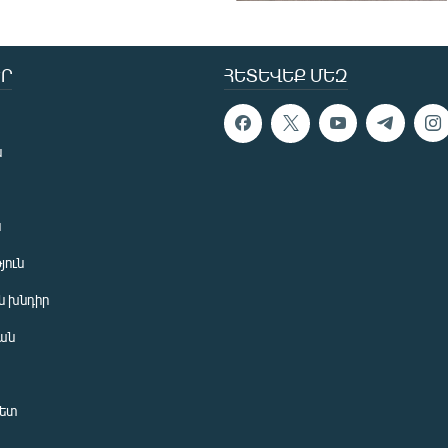
Ր
ՀԵՏԵՎԵՔ ՄԵԶ
ն
ն
յուն
 խնդիր
ան
նետ