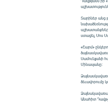
ՄԻՋԱԶԳԱՅԻՆ
Դավթյանն իր 
աշխատություն
ՄՇԱԿՈՒՅԹ
ՍՊՈՐՏ
Տարիներ անց 
նախաձեռնությ
ՄԵԿՆԱԲԱՆՈՒԹՅՈՒՆ
աշխատանքները:
ՏՏ ԵՒ ԻՆՏԵՐՆԵՏ
ստացել, Սոս Ս
ԿՈՐՈՆԱՎԻՐՈՒՍ
«Շարմ» ընկերո
ԱՐԽԻՎ
ձայնասկավառակ
Սամուելյանի հ
ՏԵՍԱՆՅՈՒԹԵՐ
Մինասյանը:
ԲԱՆԱՎԵՃ
Ձայնասկավառակ
ՁԳՏԵԼՈՎ ԼԱՎԱԳՈՒՅՆԻՆ
ձեւավորումը 
ՓՈԴՔԱՍԹ
Ձայնակավառակ
Անահիտ Դավթյ