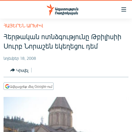
Մատչելիության
հղումներ
Անցնել
ՀԱՅԵՐԵՆ ԱՐԽԻՎ
հիմնական
ԱԶԱՏՈՒԹՅՈՒՆ TV
Հերթական ոտնձգությունը Թբիլիսիի
բովանդակությանը
ՀԱՅԱՍՏԱՆ
Անցնել
Սուրբ Նորաշեն եկեղեցու դեմ
հիմնական
ՔԱՂԱՔԱԿԱՆ
մենյուին
նոյեմբեր 18, 2008
ԸՆՏՐՈՒԹՅՈՒՆՆԵՐ 2026
Որոնում
Կիսվել
ԻՐԱՎՈՒՆՔ
ՀԱՍԱՐԱԿՈՒԹՅՈՒՆ
Ավելացրեք մեզ Google-ում
ՏՆՏԵՍՈՒԹՅՈՒՆ
ՂԱՐԱԲԱՂ
ՊԱՏԵՐԱԶՄԻ 6 ՇԱԲԱԹՆԵՐԸ
ՏԱՐԱԾԱՇՐՋԱՆ