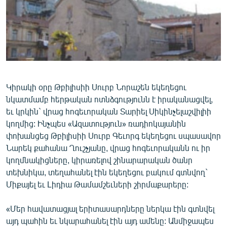
ՄԻՋԱԶԳԱՅԻՆ
ՄՇԱԿՈՒՅԹ
ՍՊՈՐՏ
ՄԵԿՆԱԲԱՆՈՒԹՅՈՒՆ
ՏՏ ԵՒ ԻՆՏԵՐՆԵՏ
Կիրակի օրը Թբիլիսիի Սուրբ Նորաշեն եկեղեցու
նկատմամբ հերթական ոտնձգությունն է իրականացվել,
ԿՈՐՈՆԱՎԻՐՈՒՍ
եւ կրկին` վրաց հոգեւորական Տարիել Սիկինչելաշվիլիի
ԱՐԽԻՎ
կողմից: Ինչպես «Ազատություն» ռադիոկայանին
փոխանցեց Թբիլիսիի Սուրբ Գեւորգ եկեղեցու սպասավոր
ՏԵՍԱՆՅՈՒԹԵՐ
Նարեկ քահանա Ղուշչյանը, վրաց հոգեւորականն ու իր
ԲԱՆԱՎԵՃ
կողմնակիցները, կիրառելով շինարարական ծանր
տեխնիկա, տեղահանել էին եկեղեցու բակում գտնվող`
ՁԳՏԵԼՈՎ ԼԱՎԱԳՈՒՅՆԻՆ
Միքայել եւ Lիդիա Թամամշեւների շիրմաքարերը:
ՓՈԴՔԱՍԹ
«Մեր հավատացյալ երիտասարդները ներկա էին գտնվել
Հայերեն
այդ պահին եւ նկարահանել էին այդ ամենը: Անմիջապես