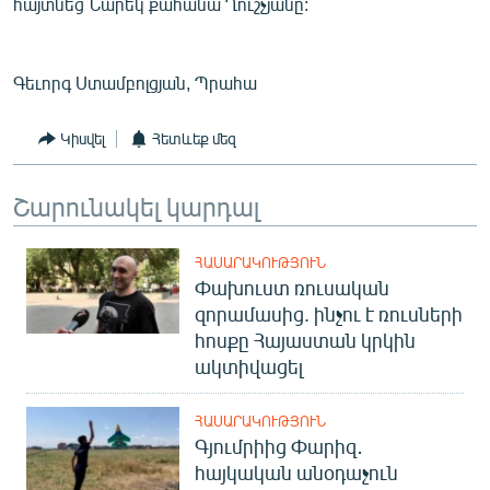
հայտնեց Նարեկ քահանա Ղուշչյանը:
Գեւորգ Ստամբոլցյան, Պրահա
Կիսվել
Հետևեք մեզ
Շարունակել կարդալ
ՀԱՍԱՐԱԿՈՒԹՅՈՒՆ
Փախուստ ռուսական
զորամասից. ինչու է ռուսների
հոսքը Հայաստան կրկին
ակտիվացել
ՀԱՍԱՐԱԿՈՒԹՅՈՒՆ
Գյումրիից Փարիզ․
հայկական անօդաչուն