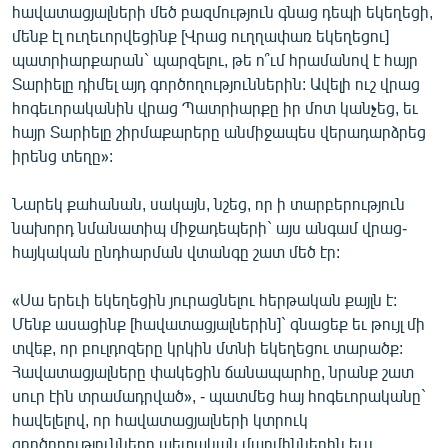
հավատացյալների մեծ բազմություն գնաց դեպի եկեղեցի,
English
մենք էլ ուղեւորվեցինք [Վրաց ուղղափառ եկեղեցու]
Русский
պատրիարքարան` պարզելու, թե ո՞ւմ հրամանով է հայր
Տարիելը դիմել այդ գործողություններին: Ավելի ուշ վրաց
հոգեւորականին վրաց Պատրիարքը իր մոտ կանչեց, եւ
ՀԵՏԵՎԵՔ ՄԵԶ
հայր Տարիելը շիրմաքարերը անմիջապես վերադարձրեց
իրենց տեղը»:
Նարեկ քահանան, սակայն, նշեց, որ ի տարբերություն
նախորդ նմանատիպ միջադեպերի` այս անգամ վրաց-
«Ազատության» բոլոր կայքերը
հայկական ընդհարման վտանգը շատ մեծ էր:
«Սա երեւի եկեղեցին յուրացնելու հերթական քայլն է:
Մենք ասացինք [հավատացյալներին]` գնացեք եւ թույլ մի
տվեք, որ բուլդոզերը կրկին մտնի եկեղեցու տարածք:
Հավատացյալները փակեցին ճանապարհը, նրանք շատ
սուր էին տրամադրված», - պատմեց հայ հոգեւորականը`
հավելելով, որ հավատացյալների կտրուկ
գործողությունները պետական մարմիններին եւս