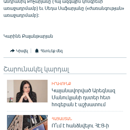
Անդրանիկ Քոչարյանը (Հայ ազգային կոնգրեսի
առաջադրմամբ) եւ Սեդա Սաֆարյանը («ժառանգության»
առաջադրմամբ):
Կարինե Քալանթարյան
Կիսվել
Հետևեք մեզ
Շարունակել կարդալ
ԻՐԱՎՈՒՆՔ
Կալանավորված Արեգնազ
Մանուկյանի դստեր հետ
հոգեբան է աշխատում
ՀԱՅԱՍՏԱՆ
Ո՞ւմ է հանձնվելու ՀԷՑ-ի