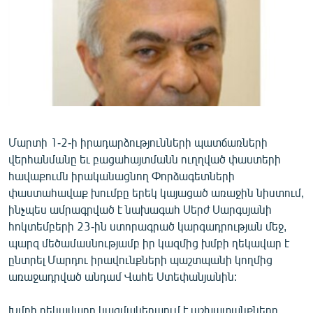
ՄԻՋԱԶԳԱՅԻՆ
ՄՇԱԿՈՒՅԹ
ՍՊՈՐՏ
ՄԵԿՆԱԲԱՆՈՒԹՅՈՒՆ
ՏՏ ԵՒ ԻՆՏԵՐՆԵՏ
ԿՈՐՈՆԱՎԻՐՈՒՍ
Մարտի 1-2-ի իրադարձությունների պատճառների
վերհանմանը եւ բացահայտմանն ուղղված փաստերի
ԱՐԽԻՎ
հավաքումն իրականացնող Փորձագետների
ՏԵՍԱՆՅՈՒԹԵՐ
փաստահավաք խումբը երեկ կայացած առաջին նիստում,
ինչպես ամրագրված է նախագահ Սերժ Սարգսյանի
ԲԱՆԱՎԵՃ
հոկտեմբերի 23-ին ստորագրած կարգադրության մեջ,
ՁԳՏԵԼՈՎ ԼԱՎԱԳՈՒՅՆԻՆ
պարզ մեծամասնությամբ իր կազմից խմբի ղեկավար է
ընտրել Մարդու իրավունքների պաշտպանի կողմից
ՓՈԴՔԱՍԹ
առաջադրված անդամ Վահե Ստեփանյանին:
Հայերեն
Խմբի ղեկավարը կազմակերպում է աշխատանքները,