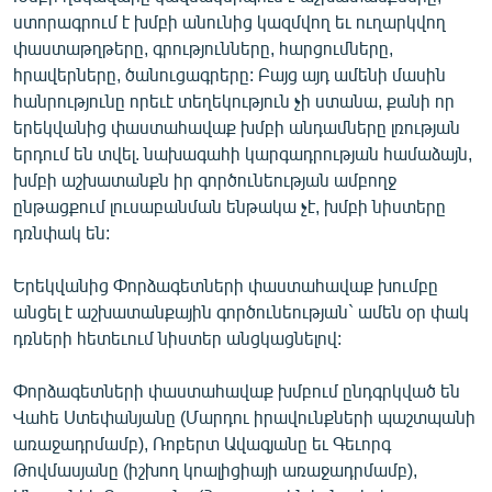
English
ստորագրում է խմբի անունից կազմվող եւ ուղարկվող
փաստաթղթերը, գրությունները, հարցումները,
Русский
հրավերները, ծանուցագրերը: Բայց այդ ամենի մասին
հանրությունը որեւէ տեղեկություն չի ստանա, քանի որ
ՀԵՏԵՎԵՔ ՄԵԶ
երեկվանից փաստահավաք խմբի անդամները լռության
երդում են տվել. նախագահի կարգադրության համաձայն,
խմբի աշխատանքն իր գործունեության ամբողջ
ընթացքում լուսաբանման ենթակա չէ, խմբի նիստերը
դռնփակ են:
«Ազատության» բոլոր կայքերը
Երեկվանից Փորձագետների փաստահավաք խումբը
անցել է աշխատանքային գործունեության` ամեն օր փակ
դռների հետեւում նիստեր անցկացնելով:
Փորձագետների փաստահավաք խմբում ընդգրկված են
Վահե Ստեփանյանը (Մարդու իրավունքների պաշտպանի
առաջադրմամբ), Ռոբերտ Ավագյանը եւ Գեւորգ
Թովմասյանը (իշխող կոալիցիայի առաջադրմամբ),