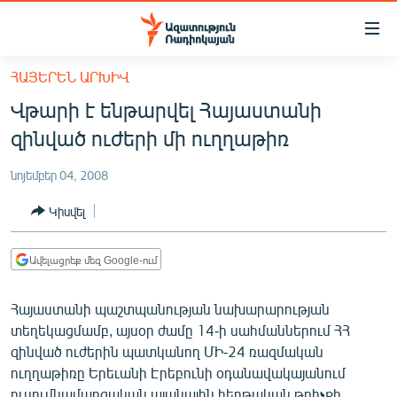
Մատչելիության
հղումներ
Անցնել
ՀԱՅԵՐԵՆ ԱՐԽԻՎ
հիմնական
ԱԶԱՏՈՒԹՅՈՒՆ TV
Վթարի է ենթարվել Հայաստանի
բովանդակությանը
ՀԱՅԱՍՏԱՆ
Անցնել
զինված ուժերի մի ուղղաթիռ
հիմնական
ՔԱՂԱՔԱԿԱՆ
մենյուին
նոյեմբեր 04, 2008
ԸՆՏՐՈՒԹՅՈՒՆՆԵՐ 2026
Որոնում
Կիսվել
ԻՐԱՎՈՒՆՔ
ՀԱՍԱՐԱԿՈՒԹՅՈՒՆ
Ավելացրեք մեզ Google-ում
ՏՆՏԵՍՈՒԹՅՈՒՆ
Հայաստանի պաշտպանության նախարարության
ՂԱՐԱԲԱՂ
տեղեկացմամբ, այսօր ժամը 14-ի սահմաններում ՀՀ
ՊԱՏԵՐԱԶՄԻ 6 ՇԱԲԱԹՆԵՐԸ
զինված ուժերին պատկանող ՄԻ-24 ռազմական
ուղղաթիռը Երեւանի Էրեբունի օդանավակայանում
ՏԱՐԱԾԱՇՐՋԱՆ
ուսումնամարզական պլանային հերթական թռիչքի