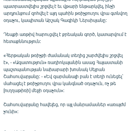
ՄԻՋԱԶԳԱՅԻՆ
պատրաստվելիս շրջվել է եւ վթարի ենթարկվել, ինչի
արդյունքում զոհվել է այդ պահին թռիչքուղու վրա գտնվող
ՄՇԱԿՈՒՅԹ
օդաչու, կապիտան Արշակ Գագիկի Ներսիսյանը:
ՍՊՈՐՏ
Դեպքի առթիվ հարուցվել է քրեական գործ, կատարվում է
ՄԵԿՆԱԲԱՆՈՒԹՅՈՒՆ
հետաքննություն:
ՏՏ ԵՒ ԻՆՏԵՐՆԵՏ
«Հերթական թռիչքի ժամանակ տեղից շարժվելիս շրջվել
ԿՈՐՈՆԱՎԻՐՈՒՍ
է», - «Ազատություն» ռադիոկայանին ասաց Հայաստանի
ԱՐԽԻՎ
պաշտպանության նախարարի խոսնակ Սեյրան
Շահսուվարյանը: - «Եվ զարմանալի բան է տեղի ունեցել`
ՏԵՍԱՆՅՈՒԹԵՐ
մահացել է թռիչքուղու վրա կանգնած օդաչուն, ոչ թե
ԲԱՆԱՎԵՃ
[ուղղաթիռի] մեջի օդաչուն»:
ՁԳՏԵԼՈՎ ԼԱՎԱԳՈՒՅՆԻՆ
Շահսուվարյանը հավելեց, որ այլ մանրամասներ «առայժմ
ՓՈԴՔԱՍԹ
չունի»:
Հայերեն