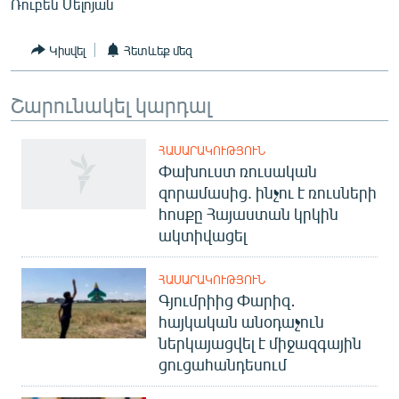
Ռուբեն Մելոյան
English
Русский
Կիսվել
Հետևեք մեզ
ՀԵՏԵՎԵՔ ՄԵԶ
Շարունակել կարդալ
ՀԱՍԱՐԱԿՈՒԹՅՈՒՆ
Փախուստ ռուսական
զորամասից. ինչու է ռուսների
հոսքը Հայաստան կրկին
«Ազատության» բոլոր կայքերը
ակտիվացել
ՀԱՍԱՐԱԿՈՒԹՅՈՒՆ
Գյումրիից Փարիզ․
հայկական անօդաչուն
ներկայացվել է միջազգային
ցուցահանդեսում