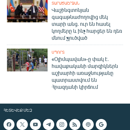
ՏԱՐԱԾԱՇՐՋԱՆ
Վաշինգտոնյան
գագաթնաժողովից մեկ
տարի անց. ուր են հասել
կողմերը և ինչ հարցեր են դեռ
մնում չլուծված
ՍՊՈՐՏ
«Օլիմպավան»-ը փակ է.
հավաքականի մարզիկներն
աշխարհի առաջնությանը
պատրաստվում են
Հրազդանի կիրճում
ՀԵՏԵՎԵՔ ՄԵԶ