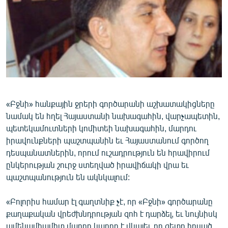
ՄԻՋԱԶԳԱՅԻՆ
ՄՇԱԿՈՒՅԹ
ՍՊՈՐՏ
ՄԵԿՆԱԲԱՆՈՒԹՅՈՒՆ
ՏՏ ԵՒ ԻՆՏԵՐՆԵՏ
ԿՈՐՈՆԱՎԻՐՈՒՍ
«Բջնի» հանքային ջրերի գործարանի աշխատակիցները
նամակ են հղել Հայաստանի նախագահին, վարչապետին,
ԱՐԽԻՎ
պետեկամուտների կոմիտեի նախագահին, մարդու
ՏԵՍԱՆՅՈՒԹԵՐ
իրավունքների պաշտպանին եւ Հայաստանում գործող
դեսպանատներին, որում ուշադրություն են հրավիրում
ԲԱՆԱՎԵՃ
ընկերության շուրջ ստեղված իրավիճակի վրա եւ
ՁԳՏԵԼՈՎ ԼԱՎԱԳՈՒՅՆԻՆ
պաշտպանություն են ակնկալում:
ՓՈԴՔԱՍԹ
«Բոլորիս համար էլ գաղտնիք չէ, որ «Բջնի» գործարանը
քաղաքական վրեժխնդրության զոհ է դարձել, եւ նույնիսկ
Հայերեն
ամենամիամիտ մարդը կարող է վկայել, որ գետը հոսած