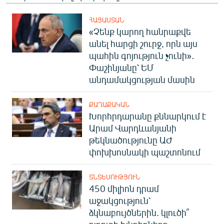
ՀԱՅԱՍՏԱՆ
«Չենք կարող հանրաքվե
անել հարցի շուրջ, որն այս
պահին գոյություն չունի»․
Փաշինյանը՝ ԵՄ
անդամակցության մասին
ՔԱՂԱՔԱԿԱՆ
Խորհրդարանը քննարկում է
Արամ Վարդևանյանի
թեկնածությունը ԱԺ
փոխխոսնակի պաշտոնում
ՏՆՏԵՍՈՒԹՅՈՒՆ
450 միլիոն դրամ
աջակցություն՝
ձկնաբույծներին. կլուծի՞