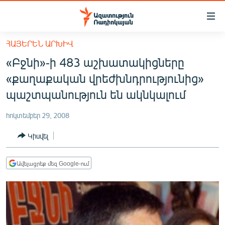
Մատչելիության
հղումներ
Անցնել
ՀԱՅԵՐԵՆ ԱՐԽԻՎ
հիմնական
ԱԶԱՏՈՒԹՅՈՒՆ TV
«Բջնի»-ի 483 աշխատակիցները
բովանդակությանը
ՀԱՅԱՍՏԱՆ
Անցնել
«քաղաքական վրեժխնդրությունից»
հիմնական
ՔԱՂԱՔԱԿԱՆ
պաշտպանություն են ակնկալում
մենյուին
ԸՆՏՐՈՒԹՅՈՒՆՆԵՐ 2026
Որոնում
հոկտեմբեր 29, 2008
ԻՐԱՎՈՒՆՔ
Կիսվել
ՀԱՍԱՐԱԿՈՒԹՅՈՒՆ
ՏՆՏԵՍՈՒԹՅՈՒՆ
Ավելացրեք մեզ Google-ում
ՂԱՐԱԲԱՂ
ՊԱՏԵՐԱԶՄԻ 6 ՇԱԲԱԹՆԵՐԸ
ՏԱՐԱԾԱՇՐՋԱՆ