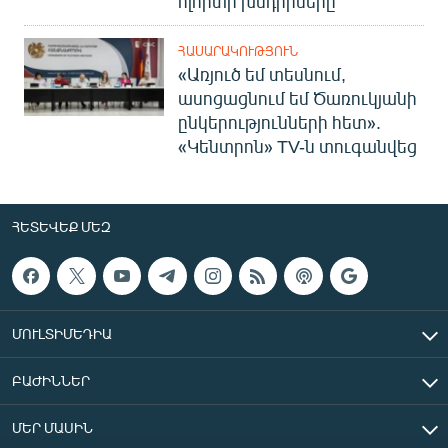
ոլորտի խնդիրները
ՀԱՍԱՐԱԿՈՒԹՅՈՒՆ
«Առյուծ եմ տեսնում,
ասոցացնում եմ Ծառուկյանի
ընկերությունների հետ».
«Կենտրոն» TV-ն տուգանվեց
ՀԵՏԵՎԵՔ ՄԵԶ
ՄՈՒԼՏԻՄԵԴԻԱ
ԲԱԺԻՆՆԵՐ
ՄԵՐ ՄԱՍԻՆ