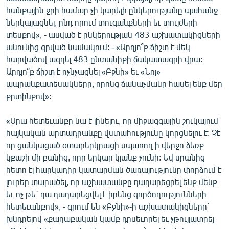
English
հանքային ջրի համար չի կարելի ընկերությանը պահանջ
ներկայացնել, ընդ որում տուգանքների եւ տույժերի
Русский
տեսքով», - ասված է ընկերության 483 աշխատակիցների
անունից գրված նամակում: - «Արդյո՞ք ճիշտ է մեկ
ՀԵՏԵՎԵՔ ՄԵԶ
հարվածով ազդել 483 ընտանիքի ճակատագրի վրա:
Արդյո՞ք ճիշտ է ոչնչացնել «Բջնի» եւ «Նոյ»
ապրանքատեսակները, որոնց ճանաչմանը հասել ենք մեր
քրտինքով»:
«Սրա հետեւանքը նա է լինելու, որ միջազգային շուկայում
«Ազատության» բոլոր կայքերը
հայկական արտադրանքը վստահությունը կորցնելու է: Չէ
որ ցանկացած օտարերկրացի սպառող ի վերջո ձեռք
կքաշի մի բանից, որը երկար կյանք չունի: Եվ սրանից
հետո էլ հարկադիր կատարման ծառայությունը փորձում է
լուրեր տարածել, որ աշխատանքը դադարեցրել ենք մենք
եւ ոչ թե` դա դադարեցվել է իրենց գործողությունների
հետեւանքով», - գրում են «Բջնի»-ի աշխատակիցները`
խնդրելով «քաղաքական կամք դրսեւորել եւ չթույլատրել