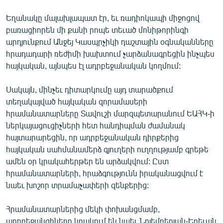
English
Եղանակը մալախլապատ էր, եւ ռադիոկապի միջոցով
Русский
բառացիորեն մի քանի րոպե տեւած մոնիթորինգի
արդյունքում Անջեյ Կասպրչիկի դաշտային օգնականները
հրադադարի ռեժիմի խախտում չարձանագրեցին ինչպես
ՀԵՏԵՎԵՔ ՄԵԶ
հայկական, այնպես էլ ադրբեջանական կողմում:
Սակայն, մինչեւ դիտարկումը այդ տարածքում
տեղակայված հայկական զորամասերի
հրամանատարները Տավուշի մարզպետարանում ԵԱՀԿ-ի
«Ազատության» բոլոր կայքերը
ներկայացուցիչների հետ հանդիպման ժամանակ
հայտարարեցին, որ ադրբեջանական դիրքերից
հայկական սահմանամերձ գյուղերի ուղղությամբ գրեթե
ամեն օր կրակահերթեր են արձակվում: Ըստ
հրամանատարների, հրաձգությունն իրականացվում է
նաեւ խոշոր տրամաչափերի զենքերից:
Հրամանատարներից մեկի փոխանցմամբ,
ադրբեջանցիները կրակում են նաեւ Նոյեմբերյան-Երեւան