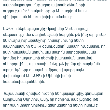
ավտոմայրուղով ընթացող ավտոմեքենաների
ուղղությամբ: Կրակահերթեր են բացվում նաեւ
զինվորական հերթափոխի ժամանակ:
ԵԱՀԿ-ի ներկայացուցիչ Վլադիմիր Չունտուլովը
«Ազատություն» ռադիոկայանի հարցին, թե ի՞նչ արդյունք
են տալիս յուրաքանչյուր դիտարկումից հետո
պատրաստվող ԵԱՀԿ զեկույցները` նկատի ունենալով, որ,
ըստ հայկական կողմի, այս տարին ադրբեջանական
կողմից հրադադարի ռեժիմի խախտման առումով,
ռեկորդային է, պատասխանեց, թե իրենք դիտարկման
արդյունքները դեսպանի միջոցով պարզապես
փոխանցում են ԵԱՀԿ-ի Մինսկի խմբի
համանախագահներին:
Հայաստանի զինված ուժերի ներկայացուցիչ, գնդապետ
Անդրանիկ Մկրտումյանը, իր հերթին, ավելացրեց, թե
որոշակի փոփոխություն զեկույցներից հետո լինում է: