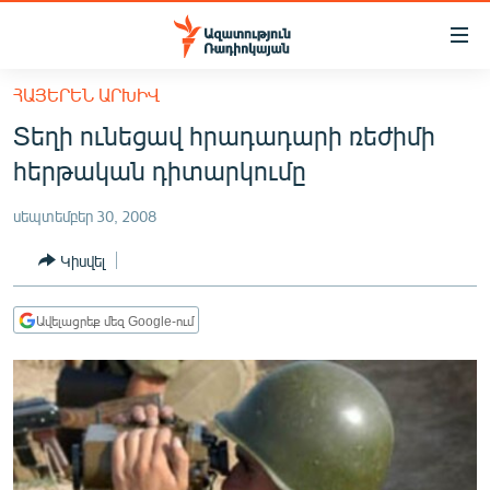
Մատչելիության
հղումներ
Անցնել
ՀԱՅԵՐԵՆ ԱՐԽԻՎ
հիմնական
ԱԶԱՏՈՒԹՅՈՒՆ TV
Տեղի ունեցավ հրադադարի ռեժիմի
բովանդակությանը
ՀԱՅԱՍՏԱՆ
Անցնել
հերթական դիտարկումը
հիմնական
ՔԱՂԱՔԱԿԱՆ
մենյուին
սեպտեմբեր 30, 2008
ԸՆՏՐՈՒԹՅՈՒՆՆԵՐ 2026
Որոնում
Կիսվել
ԻՐԱՎՈՒՆՔ
ՀԱՍԱՐԱԿՈՒԹՅՈՒՆ
Ավելացրեք մեզ Google-ում
ՏՆՏԵՍՈՒԹՅՈՒՆ
ՂԱՐԱԲԱՂ
ՊԱՏԵՐԱԶՄԻ 6 ՇԱԲԱԹՆԵՐԸ
ՏԱՐԱԾԱՇՐՋԱՆ