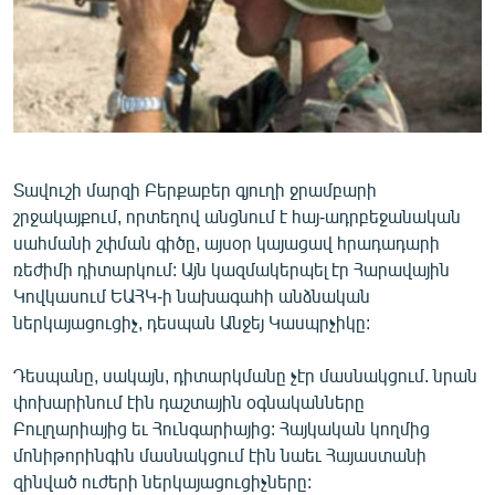
ՄԻՋԱԶԳԱՅԻՆ
ՄՇԱԿՈՒՅԹ
ՍՊՈՐՏ
ՄԵԿՆԱԲԱՆՈՒԹՅՈՒՆ
ՏՏ ԵՒ ԻՆՏԵՐՆԵՏ
Տավուշի մարզի Բերքաբեր գյուղի ջրամբարի
շրջակայքում, որտեղով անցնում է հայ-ադրբեջանական
ԿՈՐՈՆԱՎԻՐՈՒՍ
սահմանի շփման գիծը, այսօր կայացավ հրադադարի
ԱՐԽԻՎ
ռեժիմի դիտարկում: Այն կազմակերպել էր Հարավային
Կովկասում ԵԱՀԿ-ի նախագահի անձնական
ՏԵՍԱՆՅՈՒԹԵՐ
ներկայացուցիչ, դեսպան Անջեյ Կասպրչիկը:
ԲԱՆԱՎԵՃ
Դեսպանը, սակայն, դիտարկմանը չէր մասնակցում. նրան
ՁԳՏԵԼՈՎ ԼԱՎԱԳՈՒՅՆԻՆ
փոխարինում էին դաշտային օգնականները
ՓՈԴՔԱՍԹ
Բուլղարիայից եւ Հունգարիայից: Հայկական կողմից
մոնիթորինգին մասնակցում էին նաեւ Հայաստանի
Հայերեն
զինված ուժերի ներկայացուցիչները: