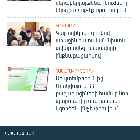
վերաբերյալ քննարկումները
եկող շաբաթ կշարունակվեն
ԻՐԱՎՈՒՆՔ
Կաթողիկոսի գործով
առաջին դատական նիստն
ավարտվեց դատավորի
ինքնաբացարկով
ՀԱՍԱՐԱԿՈՒԹՅՈՒՆ
Սեպտեմբերի 1-ից
Մոսկվայում ՀՀ
քաղաքացիների համար նոր
պարտադիր պահանջներ
կգործեն. ինչ է փոխվում
ՀԵՏԵՎԵՔ ՄԵԶ