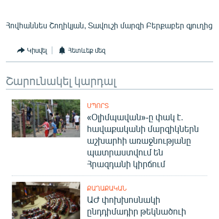
Հովհաննես Շողիկյան, Տավուշի մարզի Բերքաբեր գյուղից
Կիսվել
Հետևեք մեզ
Շարունակել կարդալ
ՍՊՈՐՏ
«Օլիմպավան»-ը փակ է.
հավաքականի մարզիկներն
աշխարհի առաջնությանը
պատրաստվում են
Հրազդանի կիրճում
ՔԱՂԱՔԱԿԱՆ
ԱԺ փոխխոսնակի
ընդդիմադիր թեկնածուի