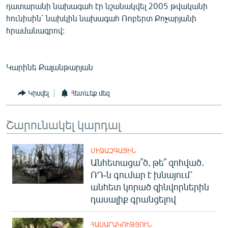
դատարանի նախագահ էր նշանակվել 2005 թվականի
English
հունիսին` նախկին նախագահ Ռոբերտ Քոչարյանի
Русский
հրամանագրով:
ՀԵՏԵՎԵՔ ՄԵԶ
Կարինե Քալանթարյան
Կիսվել
Հետևեք մեզ
Շարունակել կարդալ
«Ազատության» բոլոր կայքերը
ՄԻՋԱԶԳԱՅԻՆ
Անհետացա՞ծ, թե՞ զոհված․
ՌԴ-ն գումար է խնայում՝
անհետ կորած զինվորներին
դասալիք գրանցելով
ՀԱՍԱՐԱԿՈՒԹՅՈՒՆ