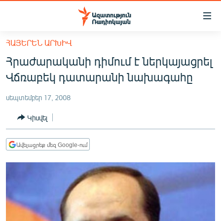
Մատչելիության
հղումներ
Անցնել
ՀԱՅԵՐԵՆ ԱՐԽԻՎ
հիմնական
ԱԶԱՏՈՒԹՅՈՒՆ TV
Հրաժարականի դիմում է ներկայացրել
բովանդակությանը
ՀԱՅԱՍՏԱՆ
Անցնել
Վճռաբեկ դատարանի նախագահը
հիմնական
ՔԱՂԱՔԱԿԱՆ
մենյուին
սեպտեմբեր 17, 2008
ԸՆՏՐՈՒԹՅՈՒՆՆԵՐ 2026
Որոնում
Կիսվել
ԻՐԱՎՈՒՆՔ
ՀԱՍԱՐԱԿՈՒԹՅՈՒՆ
Ավելացրեք մեզ Google-ում
ՏՆՏԵՍՈՒԹՅՈՒՆ
ՂԱՐԱԲԱՂ
ՊԱՏԵՐԱԶՄԻ 6 ՇԱԲԱԹՆԵՐԸ
ՏԱՐԱԾԱՇՐՋԱՆ