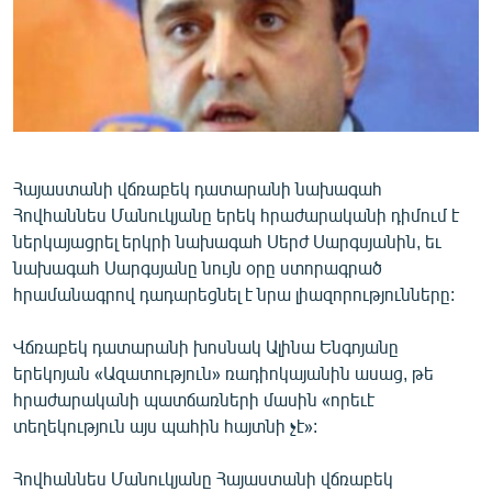
ՄԻՋԱԶԳԱՅԻՆ
ՄՇԱԿՈՒՅԹ
ՍՊՈՐՏ
ՄԵԿՆԱԲԱՆՈՒԹՅՈՒՆ
ՏՏ ԵՒ ԻՆՏԵՐՆԵՏ
Հայաստանի վճռաբեկ դատարանի նախագահ
Հովհաննես Մանուկյանը երեկ հրաժարականի դիմում է
ԿՈՐՈՆԱՎԻՐՈՒՍ
ներկայացրել երկրի նախագահ Սերժ Սարգսյանին, եւ
ԱՐԽԻՎ
նախագահ Սարգսյանը նույն օրը ստորագրած
հրամանագրով դադարեցնել է նրա լիազորությունները:
ՏԵՍԱՆՅՈՒԹԵՐ
ԲԱՆԱՎԵՃ
Վճռաբեկ դատարանի խոսնակ Ալինա Ենգոյանը
երեկոյան «Ազատություն» ռադիոկայանին ասաց, թե
ՁԳՏԵԼՈՎ ԼԱՎԱԳՈՒՅՆԻՆ
հրաժարականի պատճառների մասին «որեւէ
ՓՈԴՔԱՍԹ
տեղեկություն այս պահին հայտնի չէ»:
Հայերեն
Հովհաննես Մանուկյանը Հայաստանի վճռաբեկ