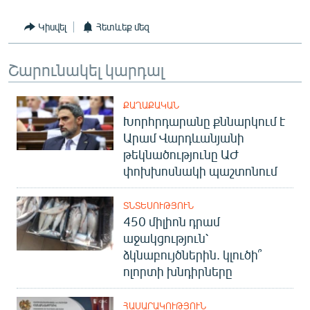
English
Կիսվել
Հետևեք մեզ
Русский
Շարունակել կարդալ
ՀԵՏԵՎԵՔ ՄԵԶ
ՔԱՂԱՔԱԿԱՆ
Խորհրդարանը քննարկում է
Արամ Վարդևանյանի
թեկնածությունը ԱԺ
«Ազատության» բոլոր կայքերը
փոխխոսնակի պաշտոնում
ՏՆՏԵՍՈՒԹՅՈՒՆ
450 միլիոն դրամ
աջակցություն՝
ձկնաբույծներին. կլուծի՞
ոլորտի խնդիրները
ՀԱՍԱՐԱԿՈՒԹՅՈՒՆ