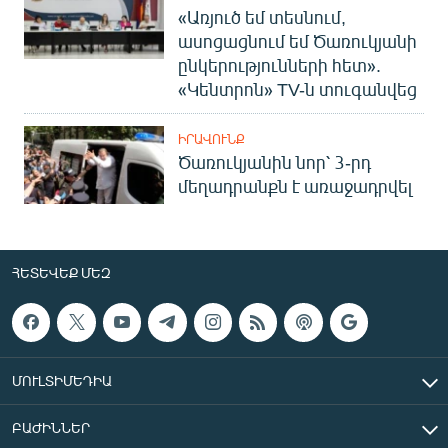
«Առյուծ եմ տեսնում,
ասոցացնում եմ Ծառուկյանի
ընկերությունների հետ».
«Կենտրոն» TV-ն տուգանվեց
ԻՐԱՎՈՒՆՔ
Ծառուկյանին նոր՝ 3-րդ
մեղադրանքն է առաջադրվել
ՀԵՏԵՎԵՔ ՄԵԶ
ՄՈՒԼՏԻՄԵԴԻԱ
ԲԱԺԻՆՆԵՐ