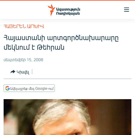
Մատչելիության
հղումներ
Անցնել
ՀԱՅԵՐԵՆ ԱՐԽԻՎ
հիմնական
ԱԶԱՏՈՒԹՅՈՒՆ TV
Հայաստանի արտգործնախարարը
բովանդակությանը
ՀԱՅԱՍՏԱՆ
Անցնել
մեկնում է Թեհրան
հիմնական
ՔԱՂԱՔԱԿԱՆ
մենյուին
սեպտեմբեր 15, 2008
ԸՆՏՐՈՒԹՅՈՒՆՆԵՐ 2026
Որոնում
Կիսվել
ԻՐԱՎՈՒՆՔ
ՀԱՍԱՐԱԿՈՒԹՅՈՒՆ
Ավելացրեք մեզ Google-ում
ՏՆՏԵՍՈՒԹՅՈՒՆ
ՂԱՐԱԲԱՂ
ՊԱՏԵՐԱԶՄԻ 6 ՇԱԲԱԹՆԵՐԸ
ՏԱՐԱԾԱՇՐՋԱՆ