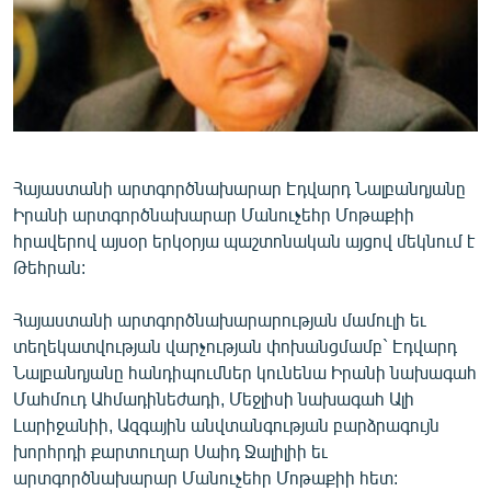
ՄԻՋԱԶԳԱՅԻՆ
ՄՇԱԿՈՒՅԹ
ՍՊՈՐՏ
ՄԵԿՆԱԲԱՆՈՒԹՅՈՒՆ
ՏՏ ԵՒ ԻՆՏԵՐՆԵՏ
Հայաստանի արտգործնախարար Էդվարդ Նալբանդյանը
Իրանի արտգործնախարար Մանուչեհր Մոթաքիի
ԿՈՐՈՆԱՎԻՐՈՒՍ
հրավերով այսօր երկօրյա պաշտոնական այցով մեկնում է
ԱՐԽԻՎ
Թեհրան:
ՏԵՍԱՆՅՈՒԹԵՐ
Հայաստանի արտգործնախարարության մամուլի եւ
ԲԱՆԱՎԵՃ
տեղեկատվության վարչության փոխանցմամբ` Էդվարդ
Նալբանդյանը հանդիպումներ կունենա Իրանի նախագահ
ՁԳՏԵԼՈՎ ԼԱՎԱԳՈՒՅՆԻՆ
Մահմուդ Ահմադինեժադի, Մեջլիսի նախագահ Ալի
ՓՈԴՔԱՍԹ
Լարիջանիի, Ազգային անվտանգության բարձրագույն
խորհրդի քարտուղար Սաիդ Ջալիլիի եւ
Հայերեն
արտգործնախարար Մանուչեհր Մոթաքիի հետ: