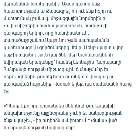
վերածննդի խորհրդանիշ: Այսօր կարող ենք
English
հպարտությամբ արձանագրել, որ ունենք հզոր ու
Русский
մարտունակ բանակ, միջազգային նորմերին ու
չափանիշներին համապատասխան, համաչափ
զարգացող երկիր, որը հանդիսանում է
ՀԵՏԵՎԵՔ ՄԵԶ
տարածաշրջանում կայունության պահպանման
կարեւորագույն գործոններից մեկը: Մենք պարտավոր
ենք իրականություն դարձնել մեր նահատակների
նվիրական երազանքը` հասնել Լեռնային Ղարաբաղի
Հանրապետության միջազգային ճանաչմանը եւ
«Ազատության» բոլոր կայքերը
սերունդներին թողնել հզոր ու անկախ, խաղաղ ու
բարգավաճ հայրենիք: Վստահ եղեք, դա ժամանակի հարց
է»:
«Պետք է բոլորը գիտակցեն մեկընդմիշտ. Արցախի
անկախությունը այլընտրանք չունի եւ սակարկության
ենթակա չէ», - իր ուղերձն ամփոփում է չճանաչված
հանրապետության նախագահը: