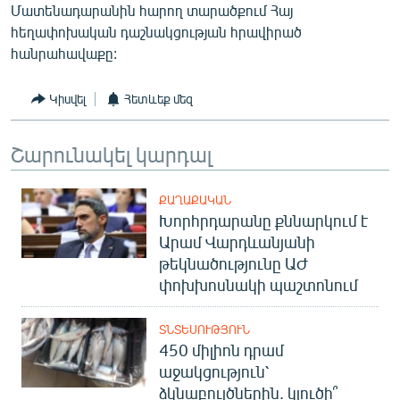
Մատենադարանին հարող տարածքում Հայ
հեղափոխական դաշնակցության հրավիրած
հանրահավաքը:
Կիսվել
Հետևեք մեզ
Շարունակել կարդալ
ՔԱՂԱՔԱԿԱՆ
Խորհրդարանը քննարկում է
Արամ Վարդևանյանի
թեկնածությունը ԱԺ
փոխխոսնակի պաշտոնում
ՏՆՏԵՍՈՒԹՅՈՒՆ
450 միլիոն դրամ
աջակցություն՝
ձկնաբույծներին. կլուծի՞