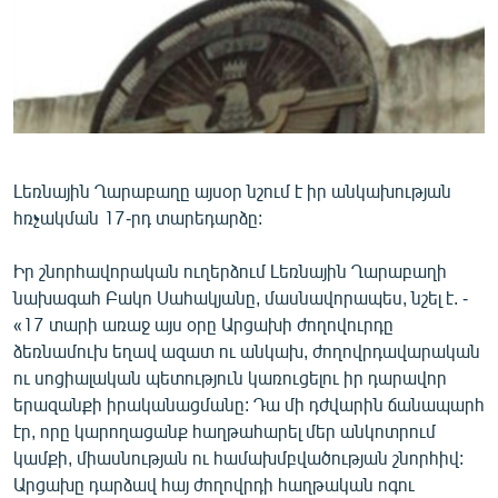
ՄԻՋԱԶԳԱՅԻՆ
ՄՇԱԿՈՒՅԹ
ՍՊՈՐՏ
ՄԵԿՆԱԲԱՆՈՒԹՅՈՒՆ
ՏՏ ԵՒ ԻՆՏԵՐՆԵՏ
Լեռնային Ղարաբաղը այսօր նշում է իր անկախության
հռչակման 17-րդ տարեդարձը:
ԿՈՐՈՆԱՎԻՐՈՒՍ
ԱՐԽԻՎ
Իր շնորհավորական ուղերձում Լեռնային Ղարաբաղի
նախագահ Բակո Սահակյանը, մասնավորապես, նշել է. -
ՏԵՍԱՆՅՈՒԹԵՐ
«17 տարի առաջ այս օրը Արցախի ժողովուրդը
ԲԱՆԱՎԵՃ
ձեռնամուխ եղավ ազատ ու անկախ, ժողովրդավարական
ու սոցիալական պետություն կառուցելու իր դարավոր
ՁԳՏԵԼՈՎ ԼԱՎԱԳՈՒՅՆԻՆ
երազանքի իրականացմանը: Դա մի դժվարին ճանապարհ
ՓՈԴՔԱՍԹ
էր, որը կարողացանք հաղթահարել մեր անկոտրում
կամքի, միասնության ու համախմբվածության շնորհիվ:
Հայերեն
Արցախը դարձավ հայ ժողովրդի հաղթական ոգու