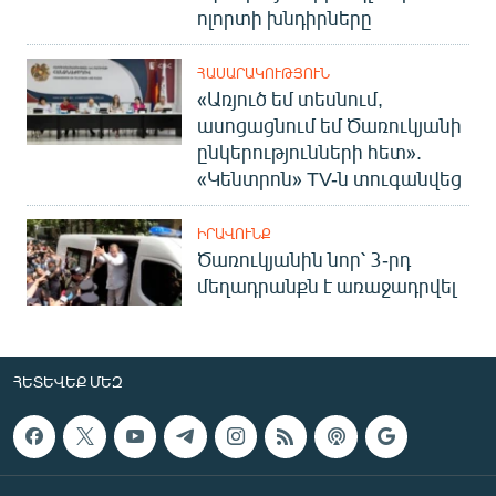
ոլորտի խնդիրները
ՀԱՍԱՐԱԿՈՒԹՅՈՒՆ
«Առյուծ եմ տեսնում,
ասոցացնում եմ Ծառուկյանի
ընկերությունների հետ».
«Կենտրոն» TV-ն տուգանվեց
ԻՐԱՎՈՒՆՔ
Ծառուկյանին նոր՝ 3-րդ
մեղադրանքն է առաջադրվել
ՀԵՏԵՎԵՔ ՄԵԶ