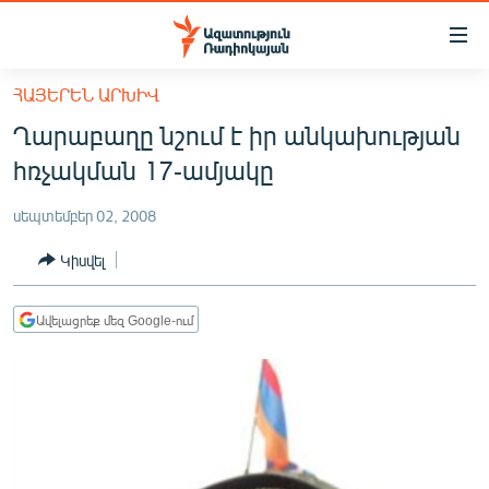
Մատչելիության
հղումներ
Անցնել
ՀԱՅԵՐԵՆ ԱՐԽԻՎ
հիմնական
ԱԶԱՏՈՒԹՅՈՒՆ TV
Ղարաբաղը նշում է իր անկախության
բովանդակությանը
ՀԱՅԱՍՏԱՆ
Անցնել
հռչակման 17-ամյակը
հիմնական
ՔԱՂԱՔԱԿԱՆ
մենյուին
սեպտեմբեր 02, 2008
ԸՆՏՐՈՒԹՅՈՒՆՆԵՐ 2026
Որոնում
Կիսվել
ԻՐԱՎՈՒՆՔ
ՀԱՍԱՐԱԿՈՒԹՅՈՒՆ
Ավելացրեք մեզ Google-ում
ՏՆՏԵՍՈՒԹՅՈՒՆ
ՂԱՐԱԲԱՂ
ՊԱՏԵՐԱԶՄԻ 6 ՇԱԲԱԹՆԵՐԸ
ՏԱՐԱԾԱՇՐՋԱՆ