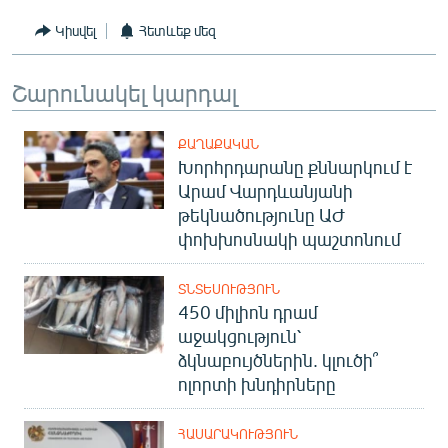
Կիսվել
Հետևեք մեզ
Շարունակել կարդալ
ՔԱՂԱՔԱԿԱՆ
Խորհրդարանը քննարկում է
Արամ Վարդևանյանի
թեկնածությունը ԱԺ
փոխխոսնակի պաշտոնում
ՏՆՏԵՍՈՒԹՅՈՒՆ
450 միլիոն դրամ
աջակցություն՝
ձկնաբույծներին. կլուծի՞
ոլորտի խնդիրները
ՀԱՍԱՐԱԿՈՒԹՅՈՒՆ