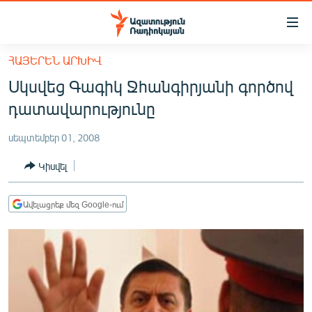
Մատչելիության
հղումներ
Անցնել
ՀԱՅԵՐԵՆ ԱՐԽԻՎ
հիմնական
ԱԶԱՏՈՒԹՅՈՒՆ TV
Սկսվեց Գագիկ Ջհանգիրյանի գործով
բովանդակությանը
ՀԱՅԱՍՏԱՆ
Անցնել
դատավարությունը
հիմնական
ՔԱՂԱՔԱԿԱՆ
մենյուին
սեպտեմբեր 01, 2008
ԸՆՏՐՈՒԹՅՈՒՆՆԵՐ 2026
Որոնում
Կիսվել
ԻՐԱՎՈՒՆՔ
ՀԱՍԱՐԱԿՈՒԹՅՈՒՆ
Ավելացրեք մեզ Google-ում
ՏՆՏԵՍՈՒԹՅՈՒՆ
ՂԱՐԱԲԱՂ
ՊԱՏԵՐԱԶՄԻ 6 ՇԱԲԱԹՆԵՐԸ
ՏԱՐԱԾԱՇՐՋԱՆ