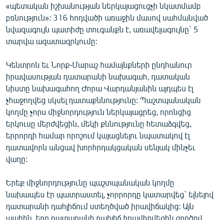
«պետական իշխանության ներկայացուցչի նկատմամբ
English
բռնություն»: 316 հոդվածի առաջին մասով սահմանված
Русский
նվազագույն պատիժը տուգանքն է, առավելագույնը` 5
տարվա ազատազրկումը:
ՀԵՏԵՎԵՔ ՄԵԶ
Կենտրոն եւ Նորք-Մարաշ համայնքների ընդհանուր
իրավասության դատարանի նախագահ, դատական
նիստը նախագահող Ժորա Վարդանյանին այդպես էլ
չհաջողվեց սկսել դատաքննությունը: Պաշտպանական
կողմը չորս միջնորդություն ներկայացրեց, որոնցից
«Ազատության» բոլոր կայքերը
երկուսը մերժվեցին, մեկի քննությունը հետաձգվեց,
երրորդի համար որոշում կայացնելու նպատակով էլ
դատավորն անցավ խորհրդակցական սենյակ մինչեւ
վաղը:
Երեք միջնորդությունը պաշտպանական կողմը
նախապես էր պատրաստել, չորրորդը կատարվեց` ելնելով
դատարանի դահլիճում ստեղծված իրավիճակից: Այն
պահին, երբ դատարանի դահլիճ հրավիրվեցին գործով