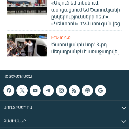
«Առյուծ եմ տեսնում,
ասոցացնում եմ Ծառուկյանի
ընկերությունների հետ».
«Կենտրոն» TV-ն տուգանվեց
ԻՐԱՎՈՒՆՔ
Ծառուկյանին նոր՝ 3-րդ
մեղադրանքն է առաջադրվել
ՀԵՏԵՎԵՔ ՄԵԶ
ՄՈՒԼՏԻՄԵԴԻԱ
ԲԱԺԻՆՆԵՐ