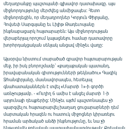
մեղադրանքը պաշտպանի գլխավոր դատախազը. այս
միջնորդությունը մերժվեց անմիջապես: Հետո
միջնորդեցին, որ մեղադրողներ Կորյուն Փիլոյանը,
Հովսեփ Սարգսյանը եւ Լիլիթ Թադեւոսյանը
ինքնաբացարկ հայտարարեն: Այս միջնորդության
վերաբերյալ որոշում կայացնելու համար դատավորը
խորհրդակցական սենյակ անցավ մինչեւ վաղը:
Այսօրվա նիստում տարածած գրավոր հայտարարության
մեջ, իր իսկ բնորոշմամբ` «քաղաքական պատանդ,
իրավաբանական գիտությունների թեկնածու» Գագիկ
Ջհանգիրյանը, մասնավորապես, հետեւյալ
գնահատականներն է տվել «Մարտի 1»-ի գործի
առնչությամբ. - «Ուղիղ 6 ամիս է անցել մարտի 1-ի
արյունալի դեպքերից: Մինչեւ այժմ պաշտոնապես չի
պարզվել ու հայտարարվել խաղաղ ցուցարարների դեմ
մարտական հրազեն ու հատուկ միջոցներ կիրառելու
հրաման արձակած անձի ինքնությունը, եւ նա չի
ենթարկվել քրեական պատասխանատվության: Քրեական