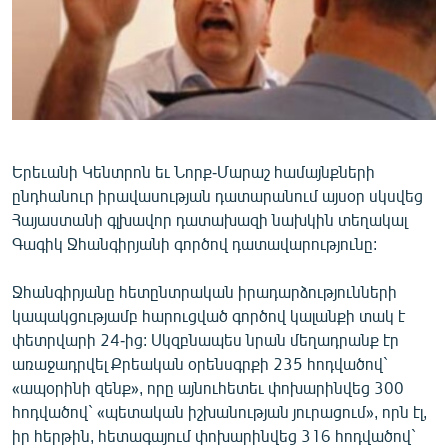
ՄԻՋԱԶԳԱՅԻՆ
ՄՇԱԿՈՒՅԹ
ՍՊՈՐՏ
ՄԵԿՆԱԲԱՆՈՒԹՅՈՒՆ
ՏՏ ԵՒ ԻՆՏԵՐՆԵՏ
Երեւանի Կենտրոն եւ Նորք-Մարաշ համայնքների
ընդհանուր իրավասության դատարանում այսօր սկսվեց
ԿՈՐՈՆԱՎԻՐՈՒՍ
Հայաստանի գլխավոր դատախազի նախկին տեղակալ
ԱՐԽԻՎ
Գագիկ Ջհանգիրյանի գործով դատավարությունը:
ՏԵՍԱՆՅՈՒԹԵՐ
Ջհանգիրյանը հետընտրական իրադարձությունների
ԲԱՆԱՎԵՃ
կապակցությամբ հարուցված գործով կալանքի տակ է
փետրվարի 24-ից: Սկզբնապես նրան մեղադրանք էր
ՁԳՏԵԼՈՎ ԼԱՎԱԳՈՒՅՆԻՆ
առաջադրվել Քրեական օրենսգրքի 235 հոդվածով`
ՓՈԴՔԱՍԹ
«ապօրինի զենք», որը այնուհետեւ փոխարինվեց 300
հոդվածով` «պետական իշխանության յուրացում», որն էլ,
Հայերեն
իր հերթին, հետագայում փոխարինվեց 316 հոդվածով`