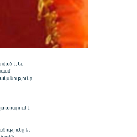
ված է, եւ
նգամ
ականությունը։
այտարարում է
ծությունը եւ
կիորեն