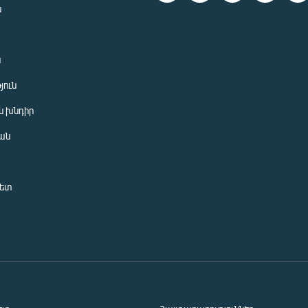
ն
ն
յուն
 խնդիր
ան
նետ