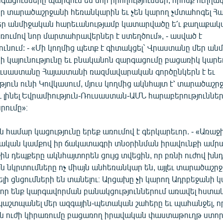
եր տարածաշրջանի հեռանկարին եւ չեն կարող չմտահոգել Հ
Մեր անմիջական հարեւանությամբ կատարվածը ե՛ւ քաղաքակա
ումով նոր մարտահրավերներ է ստեղծում», - ասված է
ւնում: - «Մի կողմից պետք է գիտակցել` Վրաստանը մեր ա
րի կայունությունը եւ բնականոն զարգացումը բացառիկ կարեւ
ուսաստանը Հայաստանի ռազմավարական գործընկերն է եւ
ուն ունի Կովկասում, մյուս կողմից ակնհայտ է՝ տարածաշր
 լինել Եվրամիություն-Ռուսաստան-ԱՄՆ հարաբերություննե
րումը»։
 համար կացությունը երեք առումով է գերկարեւոր. - «Առաջ
փական կամքով իր ճակատագրի տնօրինման իրավունքի ամ
ջին դեպքերը ակնհայտորեն ցույց տվեցին, որ բռնի ուժով խնդի
նկրտումները ոչ միայն անհեռանկար են, այլեւ տարածաշրջա
 ցնցումների են տանելու։ Արցախը չի կարող Ադրբեջանի կազ
ր ենք կարգավորման բանակցություններում առավել հստակ
աշտպանել մեր ազգային-պետական շահերը եւ պահանջել, ո
ն ուժի կիրառումը բացառող իրավական փաստաթուղթ ստոր