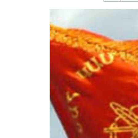
ՄԻՋԱԶԳԱՅԻՆ
ՄՇԱԿՈՒՅԹ
ՍՊՈՐՏ
ՄԵԿՆԱԲԱՆՈՒԹՅՈՒՆ
ՏՏ ԵՒ ԻՆՏԵՐՆԵՏ
ԿՈՐՈՆԱՎԻՐՈՒՍ
ԱՐԽԻՎ
ՏԵՍԱՆՅՈՒԹԵՐ
ԲԱՆԱՎԵՃ
ՁԳՏԵԼՈՎ ԼԱՎԱԳՈՒՅՆԻՆ
ՓՈԴՔԱՍԹ