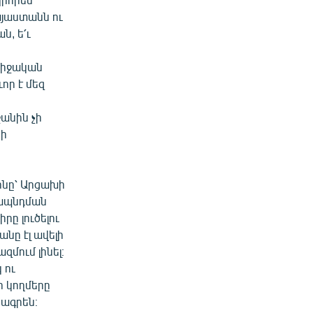
այաստանն ու
ն, ե՛ւ
նմիջական
որ է մեզ
ջանին չի
րի
ինը՝ Արցախի
րապնդման
րը լուծելու
նը էլ ավելի
մում լինել։
 ու
ր կողմերը
ագրեն։