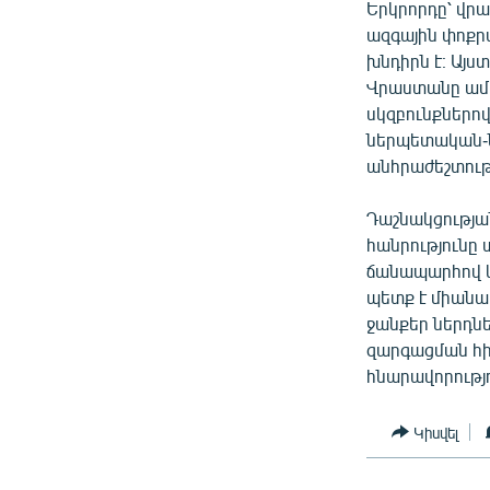
Երկրորդը՝ վր
ազգային փոքր
խնդիրն է։ Այս
Վրաստանը ամե
սկզբունքներով
ներպետական-ն
անհրաժեշտութ
Դաշնակցության
հանրությունը
ճանապարհով կա
պետք է միանա
ջանքեր ներդնե
զարգացման հի
հնարավորությո
Կիսվել