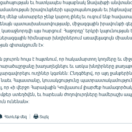
ացահայության եւ հատկապես հայաբնակ Ջավախքի անվտանգո
ամասնության իրավունքների պաշտպանության եւ ինքնավար
տեղ մենք անտարբեր չենք կարող լինել եւ ուզում ենք հավատալ
նայն պատասխանատվությամբ, միջազգային իրավունքի գ
 կառաջնորդվի այս հարցում։ Հաջորդը՝ երկրի կայունության 
երազգային հիմնարար խնդիրներում առավելագույն միասն
յան գիտակցումն է»։
 բյուրոն հույս է հայտնում, որ հակամարտող կողմերը եւ մի
 տարածաշրջանը խաղաղեցնելու եւ առկա խնդիրները քաղա
րգավորելու ուղիներ կգտնեն։ Ընդգծելով, որ այդ ջանքերին 
 նաեւ Հայաստանը, կուսակցությունը պատրաստակամություն
լ, որ «ի վերջո Հարավային Կովկասում լիարժեք համագործակ
մքեր ստեղծվեն, եւ հարեւան ժողովուրդները համերաշխ ապր
ւն ունենան»։
Հետևեք մեզ
Տպել