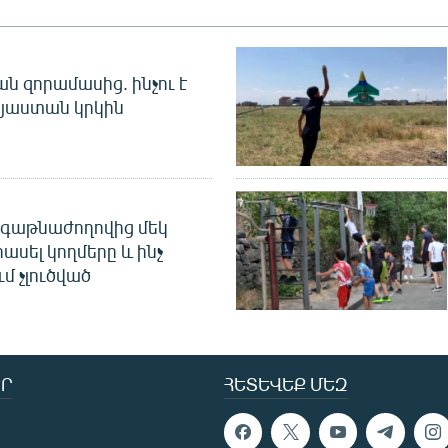
 զորամասից. ինչու է
այաստան կրկին
գաթնաժողովից մեկ
հասել կողմերը և ինչ
ւմ չլուծված
Ր
ՀԵՏԵՎԵՔ ՄԵԶ