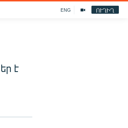
ՈՒՂԻՂ
ENG
եր է