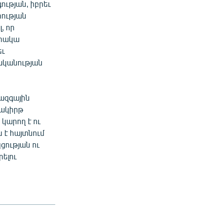
ւթյան, իբրեւ
ության
, որ
երակա
եւ
ականության
ջազգային
քակիրթ
կարող է ու
 է հայտնում
ցության ու
ելու