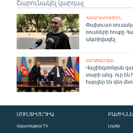
Շարունակել կարդալ
ՀԱՍԱՐԱԿՈՒԹՅՈՒՆ
Փախուստ ռուսական
ռուսների հոսքը Հ
ակտիվացել
ՏԱՐԱԾԱՇՐՋԱՆ
Վաշինգտոնյան գա
տարի անց. ուր են 
հարցեր են դեռ մնո
ՄՈՒԼՏԻՄԵԴԻԱ
ԲԱԺԻՆՆԵ
Ազատություն TV
Լուրեր