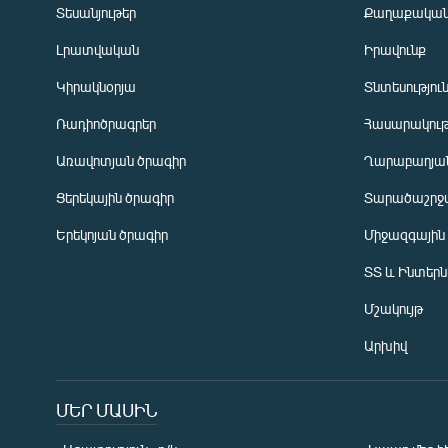
Տեսանյութեր
Քաղաքակա
Լրատվական
Իրավունք
Կիրակնօրյա
Տնտեսությու
Ռադիոծրագրեր
Հասարակութ
Առավոտյան ծրագիր
Ղարաբաղյան
Ցերեկային ծրագիր
Տարածաշրջ
Հայերեն
Երեկոյան ծրագիր
Միջազգային
English
ՏՏ և Ինտեր
Русский
Մշակույթ
ՀԵՏԵՎԵՔ ՄԵԶ
Արխիվ
ՄԵՐ ՄԱՍԻՆ