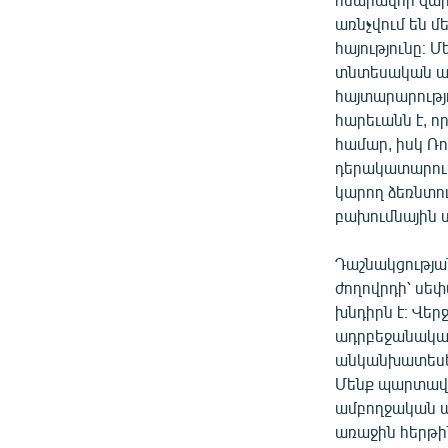
առնչվում են մ
հայությունը։ 
տնտեսական առ
հայտարարությո
հարեւանն է, ո
համար, իսկ Ռ
դերակատարությ
կարող ձեռնտու
բախումնային ս
Դաշնակցության
ժողովրդի՝ սե
խնդիրն է։ Վեր
ադրբեջանական 
անկանխատեսելի
Մենք պարտավո
ամբողջական պ
առաջին հերթի