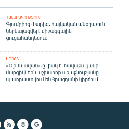
ՀԱՍԱՐԱԿՈՒԹՅՈՒՆ
Գյումրիից Փարիզ․ հայկական անօդաչուն
ներկայացվել է միջազգային
ցուցահանդեսում
ՍՊՈՐՏ
«Օլիմպավան»-ը փակ է. հավաքականի
մարզիկներն աշխարհի առաջնությանը
պատրաստվում են Հրազդանի կիրճում