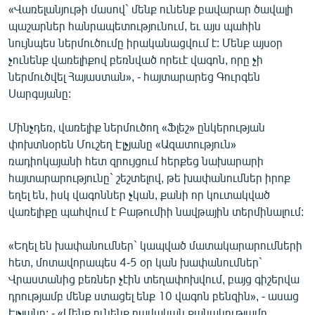
«Վառելանյութի մասով` մենք ունենք բավարար ծավալի
պաշարներ հանրապետությունում, եւ այս պահին
նույնպես ներմուծումը իրականացվում է: Մենք այսօր
չունենք վառելիքով բեռնված որեւէ վագոն, որը չի
ներմուծվել Հայաստան», - հայտարարեց Գուրգեն
Սարգսյանը:
Մինչդեռ, վառելիք ներմուծող «Ֆլեշ» ընկերության
փոխտնօրեն Մուշեղ Էլչյանը «Ազատություն»
ռադիոկայանի հետ զրույցում հերքեց նախարարի
հայտարարությունը` շեշտելով, թե խափանումներ իրոք
եղել են, իսկ վագոններ չկան, քանի որ կուտակված
վառելիքը պահվում է Բաթումիի նավթային տերմինալում:
«Եղել են խափանումներ` կապված մատակարարումների
հետ, մոտավորապես 4-5 օր կան խափանումներ`
Վրաստանից բեռներ չէին տեղափոխվում, բայց գիշերվա
դրությամբ մենք ստացել ենք 10 վագոն բենզին», - ասաց
Էլչյանը: - «Մենք ունենք բավական քանակությամբ