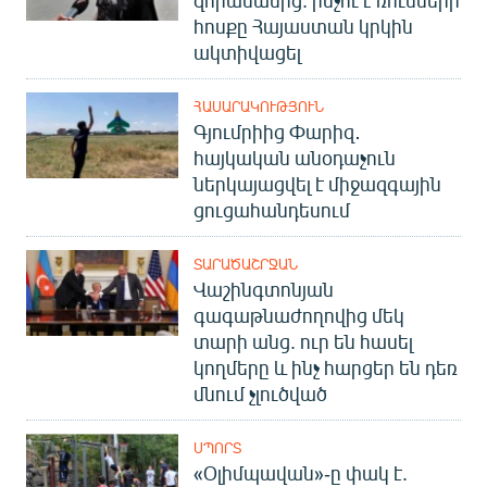
զորամասից. ինչու է ռուսների
հոսքը Հայաստան կրկին
ակտիվացել
ՀԱՍԱՐԱԿՈՒԹՅՈՒՆ
Գյումրիից Փարիզ․
հայկական անօդաչուն
ներկայացվել է միջազգային
ցուցահանդեսում
ՏԱՐԱԾԱՇՐՋԱՆ
Վաշինգտոնյան
գագաթնաժողովից մեկ
տարի անց. ուր են հասել
կողմերը և ինչ հարցեր են դեռ
մնում չլուծված
ՍՊՈՐՏ
«Օլիմպավան»-ը փակ է.