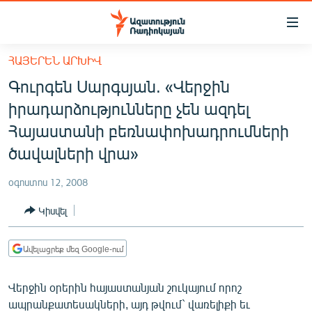
Մատչելիության
հղումներ
Անցնել
ՀԱՅԵՐԵՆ ԱՐԽԻՎ
հիմնական
ԱԶԱՏՈՒԹՅՈՒՆ TV
Գուրգեն Սարգսյան. «Վերջին
բովանդակությանը
ՀԱՅԱՍՏԱՆ
Անցնել
իրադարձությունները չեն ազդել
հիմնական
ՔԱՂԱՔԱԿԱՆ
Հայաստանի բեռնափոխադրումների
մենյուին
ԸՆՏՐՈՒԹՅՈՒՆՆԵՐ 2026
ծավալների վրա»
Որոնում
ԻՐԱՎՈՒՆՔ
օգոստոս 12, 2008
ՀԱՍԱՐԱԿՈՒԹՅՈՒՆ
Կիսվել
ՏՆՏԵՍՈՒԹՅՈՒՆ
ՂԱՐԱԲԱՂ
Ավելացրեք մեզ Google-ում
ՊԱՏԵՐԱԶՄԻ 6 ՇԱԲԱԹՆԵՐԸ
Վերջին օրերին հայաստանյան շուկայում որոշ
ՏԱՐԱԾԱՇՐՋԱՆ
ապրանքատեսակների, այդ թվում` վառելիքի եւ