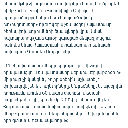
սննդամթերքի սպառման ծավալների կտրուկ աճը որեւէ
ՄԻՋԱԶԳԱՅԻՆ
հիմք չունի, քանի որ Հարավային Օսիայում
ՄՇԱԿՈՒՅԹ
իրադարձությունների հետ կապված «փոքր
խոչընդոտները» որեւէ կերպ չեն ազդել Հայաստանի
ՍՊՈՐՏ
բեռնափոխադրումների ծավալների վրա: Նման
ՄԵԿՆԱԲԱՆՈՒԹՅՈՒՆ
հայտարարությամբ այսօր կայացած ճեպազրույցում
հանդես եկավ Հայաստանի տրանսպորտի եւ կապի
ՏՏ ԵՒ ԻՆՏԵՐՆԵՏ
նախարար Գուրգեն Սարգսյանը:
ԿՈՐՈՆԱՎԻՐՈՒՍ
«Բեռնափոխադրումները երկաթուղու միջոցով
ԱՐԽԻՎ
իրականացվում են կանոնավոր կերպով: Երկաթգիծը ոչ
ՏԵՍԱՆՅՈՒԹԵՐ
մի րոպե չի կանգնել, բոլոր օրերին աշխատել է,
փոխադրվել են ե’ւ ուղեւորները, ե’ւ բեռները, եւ այսօրվա
ԲԱՆԱՎԵՃ
դրությամբ արդեն 60 վագոն տարբեր տեսակի
ՁԳՏԵԼՈՎ ԼԱՎԱԳՈՒՅՆԻՆ
ապրանքներ` գիշերը ժամը 2:00-ից, ներմուծվել են
Հայաստան», - ասաց նախարարը` հավելելով. - «Այսօր
ՓՈԴՔԱՍԹ
մենք Վրաստանում ունենք ընդամենը 18 վագոն ցորեն,
որը գտնվում է ճանապարհին»:
Հայերեն