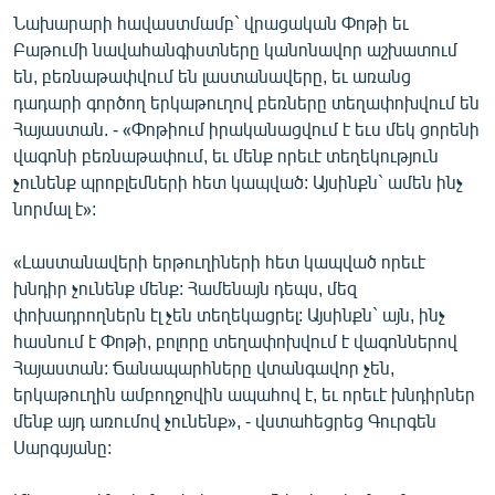
English
Նախարարի հավաստմամբ` վրացական Փոթի եւ
Բաթումի նավահանգիստները կանոնավոր աշխատում
Русский
են, բեռնաթափվում են լաստանավերը, եւ առանց
դադարի գործող երկաթուղով բեռները տեղափոխվում են
ՀԵՏԵՎԵՔ ՄԵԶ
Հայաստան. - «Փոթիում իրականացվում է եւս մեկ ցորենի
վագոնի բեռնաթափում, եւ մենք որեւէ տեղեկություն
չունենք պրոբլեմների հետ կապված: Այսինքն` ամեն ինչ
նորմալ է»:
«Լաստանավերի երթուղիների հետ կապված որեւէ
«Ազատության» բոլոր կայքերը
խնդիր չունենք մենք: Համենայն դեպս, մեզ
փոխադրողներն էլ չեն տեղեկացրել: Այսինքն` այն, ինչ
հասնում է Փոթի, բոլորը տեղափոխվում է վագոններով
Հայաստան: Ճանապարհները վտանգավոր չեն,
երկաթուղին ամբողջովին ապահով է, եւ որեւէ խնդիրներ
մենք այդ առումով չունենք», - վստահեցրեց Գուրգեն
Սարգսյանը: