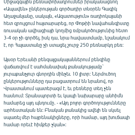
Միջազգային բեռնափոխադրումներ իրականացնող
«Ապավեն» ընկերության գործադիր տնօրեն Գագիկ
Աղաջանյանը, սակայն, «Ազատություն» ռադիոկայանի
հետ զրույցում հայտարարեց, որ Փոթիի նավահանգիստը
ռուսական ավիացիայի կողմից ռմբակոծությունից հետո
3-4 օր չի գործել, իսկ դա, նրա հավաստմամբ, նշանակում
է, որ Հայաստանը չի ստացել շուրջ 250 բեռնարկղ բեռ:
Այսօր Երեւանի բենզալցակայաններում բենզինը
վաճառվում է սահմանափակ քանակությամբ`
յուրաքանչյուր գնորդին մինչեւ 10 լիտր: Ներմուծող
ընկերությունները դա բացատրում են նրանով, որ
Վրաստանում պատերազմ է, եւ բեռները տեղ չեն
հասնում: Տրանսպորտի եւ կապի նախարարը անհիմն
համարեց այդ պնդումը. - «Այդ բոլոր գործողությունները
արհեստական են: Բնական քանակից ավելի են սկսել
սպառել մեր հայրենակիցները, որի համար, այդ խուճապի
համար որեւէ հիմքեր չկան»: