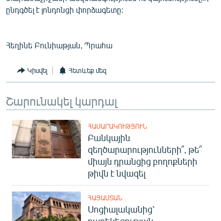
ընդգծել է լոնդոնցի փորձագետը:
Հեղինե Բունիաթյան, Պրահա
Կիսվել
Հետևեք մեզ
Շարունակել կարդալ
ՀԱՍԱՐԱԿՈՒԹՅՈՒՆ
Բանկային
զեղծարարությունների՞, թե՞
միայն դրանցից բողոքների
թիվն է նվազել
ՀԱՅԱՍՏԱՆ
Սոցիալականից՝
բարեկեցության.