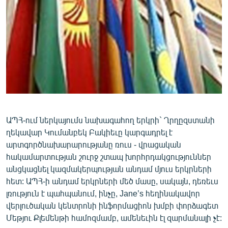
ՄԻՋԱԶԳԱՅԻՆ
ՄՇԱԿՈՒՅԹ
ՍՊՈՐՏ
ՄԵԿՆԱԲԱՆՈՒԹՅՈՒՆ
ՏՏ ԵՒ ԻՆՏԵՐՆԵՏ
ԿՈՐՈՆԱՎԻՐՈՒՍ
ԱՐԽԻՎ
ԱՊՀ-ում ներկայումս նախագահող երկրի` Ղրղըզստանի
ղեկավար Կումանբեկ Բակիեւը կարգադրել է
ՏԵՍԱՆՅՈՒԹԵՐ
արտգործնախարարությանը ռուս - վրացական
ԲԱՆԱՎԵՃ
հակամարտության շուրջ շտապ խորհրդակցություններ
անցկացնել կազմակերպության անդամ մյուս երկրների
ՁԳՏԵԼՈՎ ԼԱՎԱԳՈՒՅՆԻՆ
հետ: ԱՊՀ-ի անդամ երկրների մեծ մասը, սակայն, դեռեւս
ՓՈԴՔԱՍԹ
լռություն է պահպանում, ինչը, Jane’s հեղինակավոր
վերլուծական կենտրոնի ինֆորմացիոն խմբի փորձագետ
Մեթյու Քլեմենթի համոզմամբ, ամենեւին էլ զարմանալի չէ:
Հայերեն