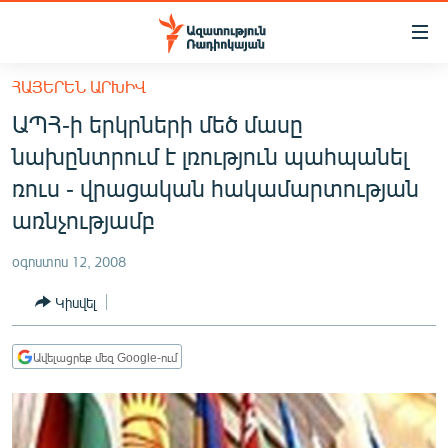
Մատչելիության
հղումներ
Անցնել
ՀԱՅԵՐԵՆ ԱՐԽԻՎ
հիմնական
ԱԶԱՏՈՒԹՅՈՒՆ TV
ԱՊՀ-ի երկրների մեծ մասը
բովանդակությանը
ՀԱՅԱՍՏԱՆ
Անցնել
նախընտրում է լռություն պահպանել
հիմնական
ՔԱՂԱՔԱԿԱՆ
ռուս - վրացական հակամարտության
մենյուին
ԸՆՏՐՈՒԹՅՈՒՆՆԵՐ 2026
առնչությամբ
Որոնում
ԻՐԱՎՈՒՆՔ
օգոստոս 12, 2008
ՀԱՍԱՐԱԿՈՒԹՅՈՒՆ
Կիսվել
ՏՆՏԵՍՈՒԹՅՈՒՆ
ՂԱՐԱԲԱՂ
Ավելացրեք մեզ Google-ում
ՊԱՏԵՐԱԶՄԻ 6 ՇԱԲԱԹՆԵՐԸ
ՏԱՐԱԾԱՇՐՋԱՆ