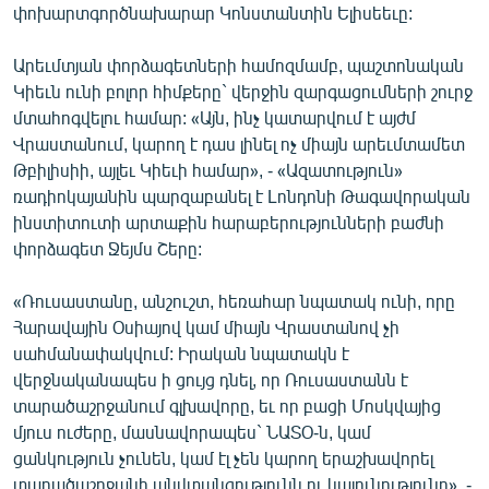
փոխարտգործնախարար Կոնստանտին Ելիսեեւը:
Արեւմտյան փորձագետների համոզմամբ, պաշտոնական
Կիեւն ունի բոլոր հիմքերը` վերջին զարգացումների շուրջ
մտահոգվելու համար: «Այն, ինչ կատարվում է այժմ
Վրաստանում, կարող է դաս լինել ոչ միայն արեւմտամետ
Թբիլիսիի, այլեւ Կիեւի համար», - «Ազատություն»
ռադիոկայանին պարզաբանել է Lոնդոնի Թագավորական
ինստիտուտի արտաքին հարաբերությունների բաժնի
փորձագետ Ջեյմս Շերը:
«Ռուսաստանը, անշուշտ, հեռահար նպատակ ունի, որը
Հարավային Օսիայով կամ միայն Վրաստանով չի
սահմանափակվում: Իրական նպատակն է
վերջնականապես ի ցույց դնել, որ Ռուսաստանն է
տարածաշրջանում գլխավորը, եւ որ բացի Մոսկվայից
մյուս ուժերը, մասնավորապես` ՆԱՏՕ-ն, կամ
ցանկություն չունեն, կամ էլ չեն կարող երաշխավորել
տարածաշրջանի անվտանգությունն ու կայունությունը», -