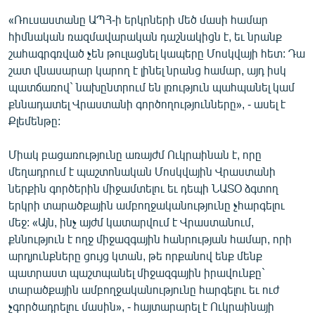
English
«Ռուսաստանը ԱՊՀ-ի երկրների մեծ մասի համար
հիմնական ռազմավարական դաշնակիցն է, եւ նրանք
Русский
շահագրգռված չեն թուլացնել կապերը Մոսկվայի հետ: Դա
շատ վնասարար կարող է լինել նրանց համար, այդ իսկ
ՀԵՏԵՎԵՔ ՄԵԶ
պատճառով` նախընտրում են լռություն պահպանել կամ
քննադատել Վրաստանի գործողությունները», - ասել է
Քլեմենթը:
Միակ բացառությունը առայժմ Ուկրաինան է, որը
մեղադրում է պաշտոնական Մոսկվային Վրաստանի
«Ազատության» բոլոր կայքերը
ներքին գործերին միջամտելու եւ դեպի ՆԱՏՕ ձգտող
երկրի տարածքային ամբողջականությունը չհարգելու
մեջ: «Այն, ինչ այժմ կատարվում է Վրաստանում,
քննություն է ողջ միջազգային հանրության համար, որի
արդյունքները ցույց կտան, թե որքանով ենք մենք
պատրաստ պաշտպանել միջազգային իրավունքը`
տարածքային ամբողջականությունը հարգելու եւ ուժ
չգործադրելու մասին», - հայտարարել է Ուկրաինայի