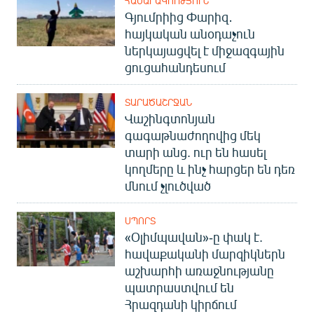
ՀԱՍԱՐԱԿՈՒԹՅՈՒՆ
Գյումրիից Փարիզ․
հայկական անօդաչուն
ներկայացվել է միջազգային
ցուցահանդեսում
ՏԱՐԱԾԱՇՐՋԱՆ
Վաշինգտոնյան
գագաթնաժողովից մեկ
տարի անց. ուր են հասել
կողմերը և ինչ հարցեր են դեռ
մնում չլուծված
ՍՊՈՐՏ
«Օլիմպավան»-ը փակ է.
հավաքականի մարզիկներն
աշխարհի առաջնությանը
պատրաստվում են
Հրազդանի կիրճում