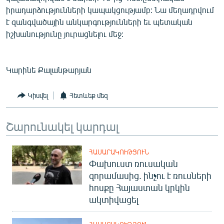
English
իրադարձությունների կապակցությամբ: Նա մեղադրվում
է զանգվածային անկարգությունների եւ պետական
Русский
իշխանությունը յուրացնելու մեջ:
ՀԵՏԵՎԵՔ ՄԵԶ
Կարինե Քալանթարյան
Կիսվել
Հետևեք մեզ
«Ազատության» բոլոր կայքերը
Շարունակել կարդալ
ՀԱՍԱՐԱԿՈՒԹՅՈՒՆ
Փախուստ ռուսական
զորամասից. ինչու է ռուսների
հոսքը Հայաստան կրկին
ակտիվացել