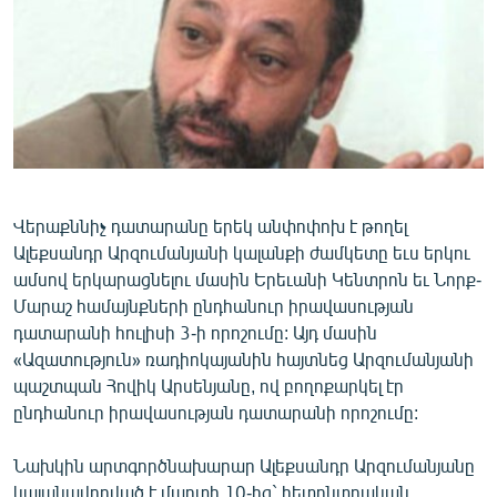
ՄԻՋԱԶԳԱՅԻՆ
ՄՇԱԿՈՒՅԹ
ՍՊՈՐՏ
ՄԵԿՆԱԲԱՆՈՒԹՅՈՒՆ
ՏՏ ԵՒ ԻՆՏԵՐՆԵՏ
ԿՈՐՈՆԱՎԻՐՈՒՍ
Վերաքննիչ դատարանը երեկ անփոփոխ է թողել
Ալեքսանդր Արզումանյանի կալանքի ժամկետը եւս երկու
ԱՐԽԻՎ
ամսով երկարացնելու մասին Երեւանի Կենտրոն եւ Նորք-
ՏԵՍԱՆՅՈՒԹԵՐ
Մարաշ համայնքների ընդհանուր իրավասության
դատարանի հուլիսի 3-ի որոշումը: Այդ մասին
ԲԱՆԱՎԵՃ
«Ազատություն» ռադիոկայանին հայտնեց Արզումանյանի
ՁԳՏԵԼՈՎ ԼԱՎԱԳՈՒՅՆԻՆ
պաշտպան Հովիկ Արսենյանը, ով բողոքարկել էր
ընդհանուր իրավասության դատարանի որոշումը:
ՓՈԴՔԱՍԹ
Նախկին արտգործնախարար Ալեքսանդր Արզումանյանը
Հայերեն
կալանավորված է մարտի 10-ից` հետընտրական