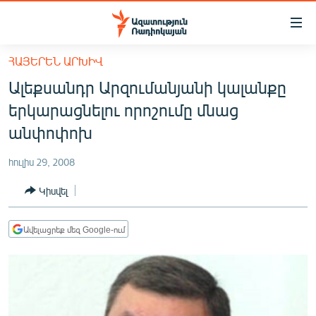
Մատչելիության
հղումներ
Անցնել
ՀԱՅԵՐԵՆ ԱՐԽԻՎ
հիմնական
ԱԶԱՏՈՒԹՅՈՒՆ TV
Ալեքսանդր Արզումանյանի կալանքը
բովանդակությանը
ՀԱՅԱՍՏԱՆ
Անցնել
երկարացնելու որոշումը մնաց
հիմնական
ՔԱՂԱՔԱԿԱՆ
անփոփոխ
մենյուին
ԸՆՏՐՈՒԹՅՈՒՆՆԵՐ 2026
Որոնում
հուլիս 29, 2008
ԻՐԱՎՈՒՆՔ
Կիսվել
ՀԱՍԱՐԱԿՈՒԹՅՈՒՆ
ՏՆՏԵՍՈՒԹՅՈՒՆ
Ավելացրեք մեզ Google-ում
ՂԱՐԱԲԱՂ
ՊԱՏԵՐԱԶՄԻ 6 ՇԱԲԱԹՆԵՐԸ
ՏԱՐԱԾԱՇՐՋԱՆ