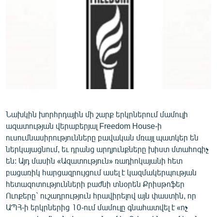
ՄԻՋԱԶԳԱՅԻՆ
ՄՇԱԿՈՒՅԹ
ՍՊՈՐՏ
ՄԵԿՆԱԲԱՆՈՒԹՅՈՒՆ
ՏՏ ԵՒ ԻՆՏԵՐՆԵՏ
ԿՈՐՈՆԱՎԻՐՈՒՍ
ԱՐԽԻՎ
Նախկին խորհրդային մի շարք երկրներում մամուլի
ազատության վերաբերյալ Freedom House-ի
ՏԵՍԱՆՅՈՒԹԵՐ
ուսումնասիրությունները բավական մռայլ պատկեր են
ԲԱՆԱՎԵՃ
ներկայացնում, եւ դրանց արդյունքները խիստ մտահոգիչ
են: Այդ մասին «Ազատություն» ռադիոկայանի հետ
ՁԳՏԵԼՈՎ ԼԱՎԱԳՈՒՅՆԻՆ
բացառիկ հարցազրույցում ասել է կազմակերպության
ՓՈԴՔԱՍԹ
հետազոտությունների բաժնի տնօրեն Քրիսթոֆեր
Ուոքերը` ուշադրություն հրավիրելով այն փաստին, որ
ԱՊՀ-ի երկրներից 10-ում մամուլը գնահատվել է «ոչ
Հայերեն