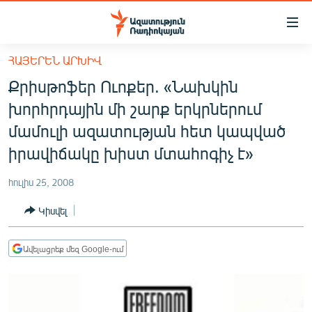
Մատչելիության
հղումներ
Անցնել
ՀԱՅԵՐԵՆ ԱՐԽԻՎ
հիմնական
ԱԶԱՏՈՒԹՅՈՒՆ TV
Քրիսթոֆեր Ուոքեր. «Նախկին
բովանդակությանը
ՀԱՅԱՍՏԱՆ
Անցնել
խորհրդային մի շարք երկրներում
հիմնական
ՔԱՂԱՔԱԿԱՆ
մամուլի ազատության հետ կապված
մենյուին
ԸՆՏՐՈՒԹՅՈՒՆՆԵՐ 2026
իրավիճակը խիստ մտահոգիչ է»
Որոնում
ԻՐԱՎՈՒՆՔ
հուլիս 25, 2008
ՀԱՍԱՐԱԿՈՒԹՅՈՒՆ
Կիսվել
ՏՆՏԵՍՈՒԹՅՈՒՆ
ՂԱՐԱԲԱՂ
Ավելացրեք մեզ Google-ում
ՊԱՏԵՐԱԶՄԻ 6 ՇԱԲԱԹՆԵՐԸ
ՏԱՐԱԾԱՇՐՋԱՆ