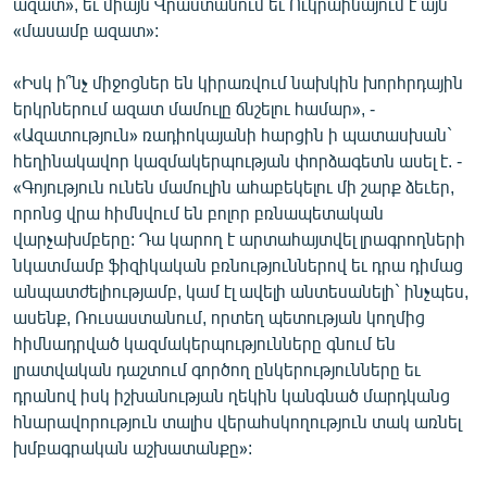
ազատ», եւ միայն Վրաստանում եւ Ուկրաինայում է այն
English
«մասամբ ազատ»:
Русский
«Իսկ ի՞նչ միջոցներ են կիրառվում նախկին խորհրդային
երկրներում ազատ մամուլը ճնշելու համար», -
ՀԵՏԵՎԵՔ ՄԵԶ
«Ազատություն» ռադիոկայանի հարցին ի պատասխան`
հեղինակավոր կազմակերպության փորձագետն ասել է. -
«Գոյություն ունեն մամուլին ահաբեկելու մի շարք ձեւեր,
որոնց վրա հիմնվում են բոլոր բռնապետական
վարչախմբերը: Դա կարող է արտահայտվել լրագրողների
նկատմամբ ֆիզիկական բռնություններով եւ դրա դիմաց
«Ազատության» բոլոր կայքերը
անպատժելիությամբ, կամ էլ ավելի անտեսանելի` ինչպես,
ասենք, Ռուսաստանում, որտեղ պետության կողմից
հիմնադրված կազմակերպությունները գնում են
լրատվական դաշտում գործող ընկերությունները եւ
դրանով իսկ իշխանության ղեկին կանգնած մարդկանց
հնարավորություն տալիս վերահսկողություն տակ առնել
խմբագրական աշխատանքը»: