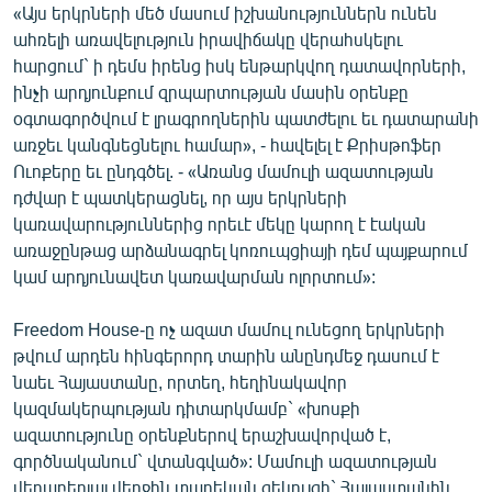
«Այս երկրների մեծ մասում իշխանություններն ունեն
ահռելի առավելություն իրավիճակը վերահսկելու
հարցում` ի դեմս իրենց իսկ ենթարկվող դատավորների,
ինչի արդյունքում զրպարտության մասին օրենքը
օգտագործվում է լրագրողներին պատժելու եւ դատարանի
առջեւ կանգնեցնելու համար», - հավելել է Քրիսթոֆեր
Ուոքերը եւ ընդգծել. - «Առանց մամուլի ազատության
դժվար է պատկերացնել, որ այս երկրների
կառավարություններից որեւէ մեկը կարող է էական
առաջընթաց արձանագրել կոռուպցիայի դեմ պայքարում
կամ արդյունավետ կառավարման ոլորտում»:
Freedom House-ը ոչ ազատ մամուլ ունեցող երկրների
թվում արդեն հինգերորդ տարին անընդմեջ դասում է
նաեւ Հայաստանը, որտեղ, հեղինակավոր
կազմակերպության դիտարկմամբ` «խոսքի
ազատությունը օրենքներով երաշխավորված է,
գործնականում` վտանգված»: Մամուլի ազատության
վերաբերյալ վերջին տարեկան զեկույցի` Հայաստանին