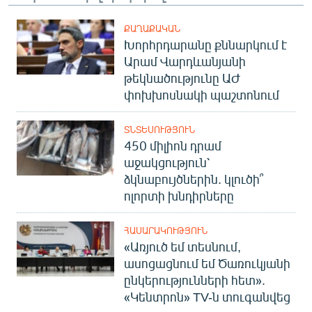
ՔԱՂԱՔԱԿԱՆ
Խորհրդարանը քննարկում է
Արամ Վարդևանյանի
թեկնածությունը ԱԺ
փոխխոսնակի պաշտոնում
ՏՆՏԵՍՈՒԹՅՈՒՆ
450 միլիոն դրամ
աջակցություն՝
ձկնաբույծներին. կլուծի՞
ոլորտի խնդիրները
ՀԱՍԱՐԱԿՈՒԹՅՈՒՆ
«Առյուծ եմ տեսնում,
ասոցացնում եմ Ծառուկյանի
ընկերությունների հետ».
«Կենտրոն» TV-ն տուգանվեց