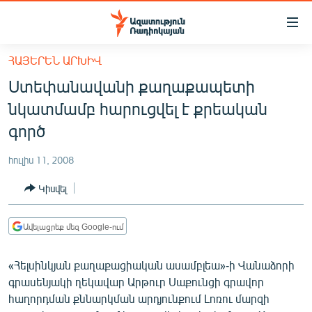
Մատչելիության
հղումներ
Անցնել
ՀԱՅԵՐԵՆ ԱՐԽԻՎ
հիմնական
ԱԶԱՏՈՒԹՅՈՒՆ TV
Ստեփանավանի քաղաքապետի
բովանդակությանը
ՀԱՅԱՍՏԱՆ
Անցնել
նկատմամբ հարուցվել է քրեական
հիմնական
ՔԱՂԱՔԱԿԱՆ
գործ
մենյուին
ԸՆՏՐՈՒԹՅՈՒՆՆԵՐ 2026
Որոնում
հուլիս 11, 2008
ԻՐԱՎՈՒՆՔ
Կիսվել
ՀԱՍԱՐԱԿՈՒԹՅՈՒՆ
ՏՆՏԵՍՈՒԹՅՈՒՆ
Ավելացրեք մեզ Google-ում
ՂԱՐԱԲԱՂ
«Հելսինկյան քաղաքացիական ասամբլեա»-ի Վանաձորի
ՊԱՏԵՐԱԶՄԻ 6 ՇԱԲԱԹՆԵՐԸ
գրասենյակի ղեկավար Արթուր Սաքունցի գրավոր
հաղորդման քննարկման արդյունքում Լոռու մարզի
ՏԱՐԱԾԱՇՐՋԱՆ