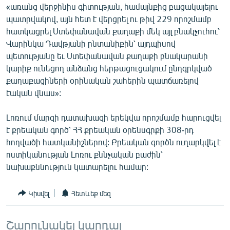
«առանց վերջինիս գիտության, համայնքից բացակայելու
English
պատրվակով, այն հետ է վերցրել ու թիվ 229 որոշմամբ
Русский
հատկացրել Ստեփանավան քաղաքի մեկ այլ բնակչուհու՝
Վարինկա Դավթյանի ընտանիքին՝ այդպիսով
պետությանը եւ Ստեփանավան քաղաքի բնակարանի
ՀԵՏԵՎԵՔ ՄԵԶ
կարիք ունեցող անձանց հերթացուցակում ընդգրկված
քաղաքացիների օրինական շահերին պատճառելով
էական վնաս»:
Լոռում մարզի դատախազի երեկվա որոշմամբ հարուցվել
«Ազատության» բոլոր կայքերը
է քրեական գործ՝ ՀՀ քրեական օրենսգրքի 308-րդ
հոդվածի հատկանիշներով: Քրեական գործն ուղարկվել է
ոստիկանության Լոռու քննչական բաժին՝
նախաքննություն կատարելու համար:
Կիսվել
Հետևեք մեզ
Շարունակել կարդալ