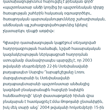
դատախազությունում հարուցվել է քրեական գործ՝
ՄԻՋԱԶԳԱՅԻՆ
«պաշտոնատար անձի կողմից իր պաշտոնեական դիրքը
ծառայության շահերին հակառակ օգտագործելու,
ՄՇԱԿՈՒՅԹ
ծառայողական պարտականությունները շահադիտական,
ՍՊՈՐՏ
անձնական այլ շահագրգռվածությունից ելնելով
չկատարելու դեպքի առթիվ»:
ՄԵԿՆԱԲԱՆՈՒԹՅՈՒՆ
ՏՏ ԵՒ ԻՆՏԵՐՆԵՏ
Գլխավոր դատախազության կայքէջում տեղադրված
հաղորդագրության համաձայն, նշված հասարակական
ԿՈՐՈՆԱՎԻՐՈՒՍ
կազմակերպության ներկայացրած հաղորդման
ԱՐԽԻՎ
ստուգմամբ մասնավորապես պարզվել է, որ 2003
թվականի սեպտեմբերի 22-ին Ստեփանավանի
ՏԵՍԱՆՅՈՒԹԵՐ
քաղաքապետ Սարգիս Ղարաքեշիշյանը Լոռու
ԲԱՆԱՎԵՃ
մարզպետարանի եւ Ստեփանավանի
քաղաքապետարանի պաշտոնատար անձանցից
ՁԳՏԵԼՈՎ ԼԱՎԱԳՈՒՅՆԻՆ
կազմված բնակարանային հարցերի նախկին
ՓՈԴՔԱՍԹ
հանձնաժողովի՝ կեղծ փաստաթղթերի հիման վրա
բնակարան է հատկացրել Էմմա Թոթոյանի ընտանիքին,
Հայերեն
իսկ մեկ տարի անց` 2004 թվականի հոկտեմբերի 15-ին