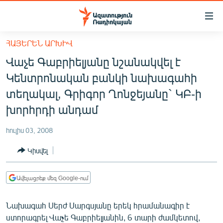
Մատչելիության
հղումներ
Անցնել
ՀԱՅԵՐԵՆ ԱՐԽԻՎ
հիմնական
ԱԶԱՏՈՒԹՅՈՒՆ TV
Վաչե Գաբրիելյանը նշանակվել է
բովանդակությանը
ՀԱՅԱՍՏԱՆ
Անցնել
Կենտրոնական բանկի նախագահի
հիմնական
ՔԱՂԱՔԱԿԱՆ
տեղակալ, Գրիգոր Ղոնջեյանը` ԿԲ-ի
մենյուին
ԸՆՏՐՈՒԹՅՈՒՆՆԵՐ 2026
խորհրդի անդամ
Որոնում
ԻՐԱՎՈՒՆՔ
հուլիս 03, 2008
ՀԱՍԱՐԱԿՈՒԹՅՈՒՆ
Կիսվել
ՏՆՏԵՍՈՒԹՅՈՒՆ
ՂԱՐԱԲԱՂ
Ավելացրեք մեզ Google-ում
ՊԱՏԵՐԱԶՄԻ 6 ՇԱԲԱԹՆԵՐԸ
Նախագահ Սերժ Սարգսյանը երեկ հրամանագիր է
ՏԱՐԱԾԱՇՐՋԱՆ
ստորագրել Վաչե Գաբրիելյանին, 6 տարի ժամկետով,