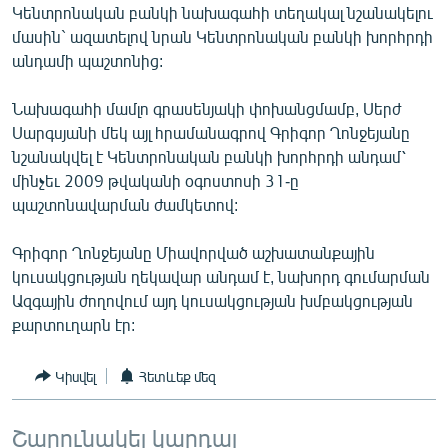
Կենտրոնական բանկի նախագահի տեղակալ նշանակելու
ՄԻՋԱԶԳԱՅԻՆ
մասին` ազատելով նրան Կենտրոնական բանկի խորհրդի
ՄՇԱԿՈՒՅԹ
անդամի պաշտոնից:
ՍՊՈՐՏ
Նախագահի մամլո գրասենյակի փոխանցմամբ, Սերժ
ՄԵԿՆԱԲԱՆՈՒԹՅՈՒՆ
Սարգսյանի մեկ այլ հրամանագրով Գրիգոր Ղոնջեյանը
նշանակվել է Կենտրոնական բանկի խորհրդի անդամ՝
ՏՏ ԵՒ ԻՆՏԵՐՆԵՏ
մինչեւ 2009 թվականի օգոստոսի 31-ը
ԿՈՐՈՆԱՎԻՐՈՒՍ
պաշտոնավարման ժամկետով:
ԱՐԽԻՎ
Գրիգոր Ղոնջեյանը Միավորված աշխատանքային
ՏԵՍԱՆՅՈՒԹԵՐ
կուսակցության ղեկավար անդամ է, նախորդ գումարման
Ազգային ժողովում այդ կուսակցության խմբակցության
ԲԱՆԱՎԵՃ
քարտուղարն էր:
ՁԳՏԵԼՈՎ ԼԱՎԱԳՈՒՅՆԻՆ
ՓՈԴՔԱՍԹ
Կիսվել
Հետևեք մեզ
Հայերեն
Շարունակել կարդալ