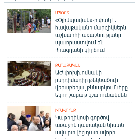
English
ՍՊՈՐՏ
Русский
«Օլիմպավան»-ը փակ է.
հավաքականի մարզիկներն
ՀԵՏԵՎԵՔ ՄԵԶ
աշխարհի առաջնությանը
պատրաստվում են
Հրազդանի կիրճում
ՔԱՂԱՔԱԿԱՆ
ԱԺ փոխխոսնակի
«Ազատության» բոլոր կայքերը
ընդդիմադիր թեկնածուի
վերաբերյալ քննարկումները
եկող շաբաթ կշարունակվեն
ԻՐԱՎՈՒՆՔ
Կաթողիկոսի գործով
առաջին դատական նիստն
ավարտվեց դատավորի