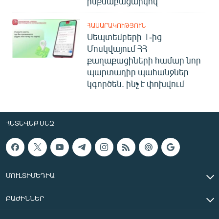
ինքնաբացարկով
ՀԱՍԱՐԱԿՈՒԹՅՈՒՆ
Սեպտեմբերի 1-ից
Մոսկվայում ՀՀ
քաղաքացիների համար նոր
պարտադիր պահանջներ
կգործեն. ինչ է փոխվում
ՀԵՏԵՎԵՔ ՄԵԶ
ՄՈՒԼՏԻՄԵԴԻԱ
ԲԱԺԻՆՆԵՐ