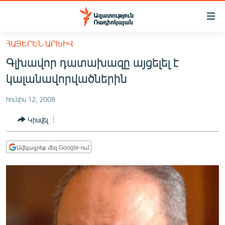
Մատչելիության
հղումներ
Անցնել
ՀԱՅԵՐԵՆ ԱՐԽԻՎ
հիմնական
ԱԶԱՏՈՒԹՅՈՒՆ TV
Գլխավոր դատախազը այցելել է
բովանդակությանը
ՀԱՅԱՍՏԱՆ
Անցնել
կալանավորվածներին
հիմնական
ՔԱՂԱՔԱԿԱՆ
մենյուին
հունիս 12, 2008
ԸՆՏՐՈՒԹՅՈՒՆՆԵՐ 2026
Որոնում
Կիսվել
ԻՐԱՎՈՒՆՔ
ՀԱՍԱՐԱԿՈՒԹՅՈՒՆ
Ավելացրեք մեզ Google-ում
ՏՆՏԵՍՈՒԹՅՈՒՆ
ՂԱՐԱԲԱՂ
ՊԱՏԵՐԱԶՄԻ 6 ՇԱԲԱԹՆԵՐԸ
ՏԱՐԱԾԱՇՐՋԱՆ