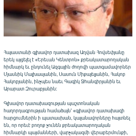
ՄԻՋԱԶԳԱՅԻՆ
ՄՇԱԿՈՒՅԹ
ՍՊՈՐՏ
ՄԵԿՆԱԲԱՆՈՒԹՅՈՒՆ
ՏՏ ԵՒ ԻՆՏԵՐՆԵՏ
Հայաստանի գլխավոր դատախազ Աղվան Հովսեփյանը
երեկ այցելել է «Երեւան Կենտրոն» քրեակատարողական
ԿՈՐՈՆԱՎԻՐՈՒՍ
հիմնարկ եւ ընդունել Ազգային ժողովի պատգամավորներ
ԱՐԽԻՎ
Մյասնիկ Մալխասյանին, Սասուն Միքայելյանին, Հակոբ
Հակոբյանին, ինչպես նաեւ Գագիկ Ջհանգիրյանին եւ
ՏԵՍԱՆՅՈՒԹԵՐ
Արարատ Զուրաբյանին:
ԲԱՆԱՎԵՃ
Գլխավոր դատախազության պաշտոնական
ՁԳՏԵԼՈՎ ԼԱՎԱԳՈՒՅՆԻՆ
հաղորդագրության համաձայն՝ «գլխավոր դատախազի
ՓՈԴՔԱՍԹ
հարցումներին ի պատասխան, կալանավորները հայտնել
են, որ որեւէ բողոք չունեն քրեակատարողական
Հայերեն
հիմնարկի պայմանների, վարչակազմի վերաբերմունքի,