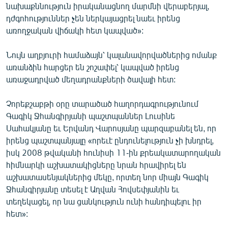
նախաքննություն իրականացնող մարմնի վերաբերյալ,
English
դժգոհություններ չեն ներկայացրել նաեւ իրենց
Русский
առողջական վիճակի հետ կապված»:
Նույն աղբյուրի համաձայն՝ կալանավորվածներից ոմանք
ՀԵՏԵՎԵՔ ՄԵԶ
առանձին հարցեր են շոշափել՝ կապված իրենց
առաջադրված մեղադրանքների ծավալի հետ:
Չորեքշաբթի օրը տարածած հաղորդագրությունում
Գագիկ Ջհանգիրյանի պաշտպաններ Լուսինե
«Ազատության» բոլոր կայքերը
Սահակյանը եւ Երվանդ Վարոսյանը պարզաբանել են, որ
իրենց պաշտպանյալը «որեւէ ընդունելություն չի խնդրել,
իսկ 2008 թվականի հունիսի 11-ին քրեակատարողական
հիմնարկի աշխատակիցները նրան հրավիրել են
աշխատասենյակներից մեկը, որտեղ նոր միայն Գագիկ
Ջհանգիրյանը տեսել է Աղվան Հովսեփյանին եւ
տեղեկացել, որ նա ցանկություն ունի հանդիպելու իր
հետ»: