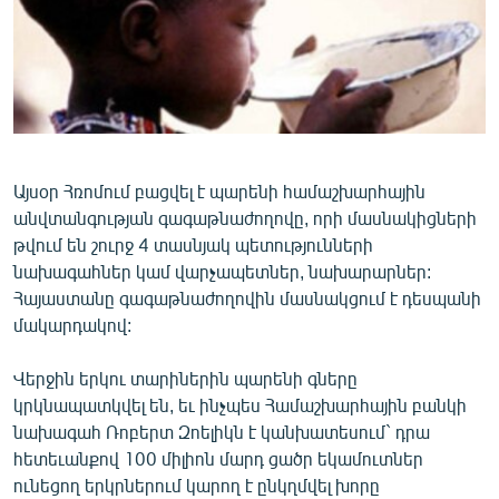
ՄԻՋԱԶԳԱՅԻՆ
ՄՇԱԿՈՒՅԹ
ՍՊՈՐՏ
ՄԵԿՆԱԲԱՆՈՒԹՅՈՒՆ
ՏՏ ԵՒ ԻՆՏԵՐՆԵՏ
Այսօր Հռոմում բացվել է պարենի համաշխարհային
անվտանգության գագաթնաժողովը, որի մասնակիցների
ԿՈՐՈՆԱՎԻՐՈՒՍ
թվում են շուրջ 4 տասնյակ պետությունների
ԱՐԽԻՎ
նախագահներ կամ վարչապետներ, նախարարներ:
Հայաստանը գագաթնաժողովին մասնակցում է դեսպանի
ՏԵՍԱՆՅՈՒԹԵՐ
մակարդակով:
ԲԱՆԱՎԵՃ
Վերջին երկու տարիներին պարենի գները
ՁԳՏԵԼՈՎ ԼԱՎԱԳՈՒՅՆԻՆ
կրկնապատկվել են, եւ ինչպես Համաշխարհային բանկի
ՓՈԴՔԱՍԹ
նախագահ Ռոբերտ Զոելիկն է կանխատեսում` դրա
հետեւանքով 100 միլիոն մարդ ցածր եկամուտներ
Հայերեն
ունեցող երկրներում կարող է ընկղմվել խորը