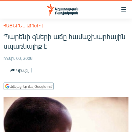
Մատչելիության
հղումներ
Անցնել
ՀԱՅԵՐԵՆ ԱՐԽԻՎ
հիմնական
ԱԶԱՏՈՒԹՅՈՒՆ TV
Պարենի գների աճը համաշխարհային
բովանդակությանը
ՀԱՅԱՍՏԱՆ
Անցնել
սպառնալիք է
հիմնական
ՔԱՂԱՔԱԿԱՆ
մենյուին
հունիս 03, 2008
ԸՆՏՐՈՒԹՅՈՒՆՆԵՐ 2026
Որոնում
Կիսվել
ԻՐԱՎՈՒՆՔ
ՀԱՍԱՐԱԿՈՒԹՅՈՒՆ
Ավելացրեք մեզ Google-ում
ՏՆՏԵՍՈՒԹՅՈՒՆ
ՂԱՐԱԲԱՂ
ՊԱՏԵՐԱԶՄԻ 6 ՇԱԲԱԹՆԵՐԸ
ՏԱՐԱԾԱՇՐՋԱՆ