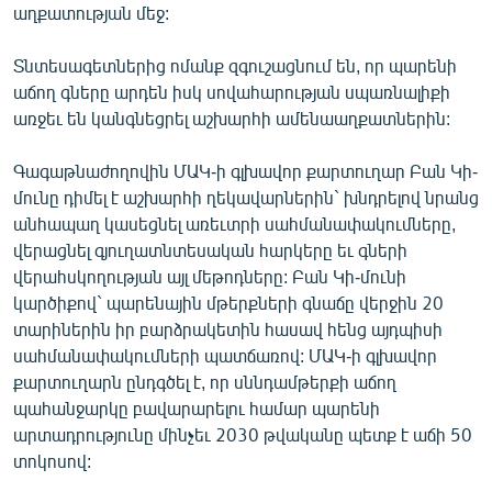
աղքատության մեջ:
English
Русский
Տնտեսագետներից ոմանք զգուշացնում են, որ պարենի
աճող գները արդեն իսկ սովահարության սպառնալիքի
առջեւ են կանգնեցրել աշխարհի ամենաաղքատներին:
ՀԵՏԵՎԵՔ ՄԵԶ
Գագաթնաժողովին ՄԱԿ-ի գլխավոր քարտուղար Բան Կի-
մունը դիմել է աշխարհի ղեկավարներին` խնդրելով նրանց
անհապաղ կասեցնել առեւտրի սահմանափակումները,
վերացնել գյուղատնտեսական հարկերը եւ գների
«Ազատության» բոլոր կայքերը
վերահսկողության այլ մեթոդները: Բան Կի-մունի
կարծիքով` պարենային մթերքների գնաճը վերջին 20
տարիներին իր բարձրակետին հասավ հենց այդպիսի
սահմանափակումների պատճառով: ՄԱԿ-ի գլխավոր
քարտուղարն ընդգծել է, որ սննդամթերքի աճող
պահանջարկը բավարարելու համար պարենի
արտադրությունը մինչեւ 2030 թվականը պետք է աճի 50
տոկոսով: