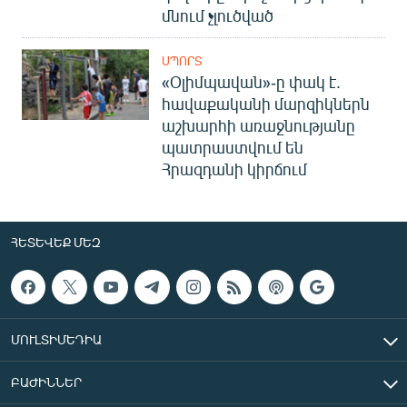
մնում չլուծված
ՍՊՈՐՏ
«Օլիմպավան»-ը փակ է.
հավաքականի մարզիկներն
աշխարհի առաջնությանը
պատրաստվում են
Հրազդանի կիրճում
ՀԵՏԵՎԵՔ ՄԵԶ
ՄՈՒԼՏԻՄԵԴԻԱ
ԲԱԺԻՆՆԵՐ