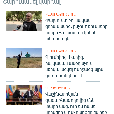
Շարունակել կարդալ
ՀԱՍԱՐԱԿՈՒԹՅՈՒՆ
Փախուստ ռուսական
զորամասից. ինչու է ռուսների
հոսքը Հայաստան կրկին
ակտիվացել
ՀԱՍԱՐԱԿՈՒԹՅՈՒՆ
Գյումրիից Փարիզ․
հայկական անօդաչուն
ներկայացվել է միջազգային
ցուցահանդեսում
ՏԱՐԱԾԱՇՐՋԱՆ
Վաշինգտոնյան
գագաթնաժողովից մեկ
տարի անց. ուր են հասել
կողմերը և ինչ հարցեր են դեռ