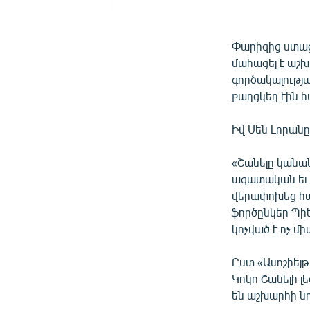
Փարիզից ստաց
մահացել է աշխ
գործակալությ
քաղցկեղ էին հ
Իվ Սեն Լորանը
«Շանելը կանան
ազատական եւ 
վերափոխեց հաս
ֆործընկեր Պիեր
կոչված է ոչ մի
Ըստ «Ասոշիեյթ
Կոկո Շանելի 
են աշխարհի ն