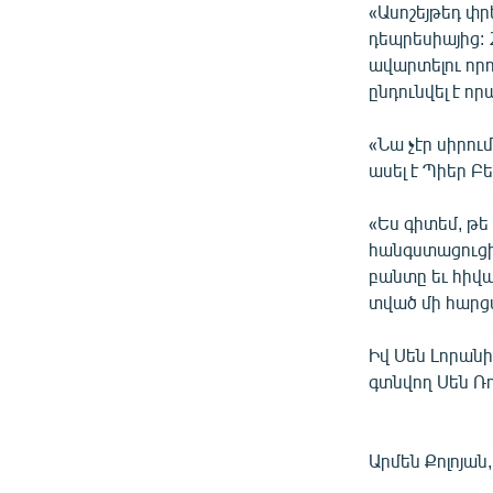
«Ասոշեյթեդ փր
դեպրեսիայից:
ավարտելու որո
ընդունվել է ո
«Նա չէր սիրում
ասել է Պիեր Բե
«Ես գիտեմ, թե
հանգստացուցիչ
բանտը եւ հիվա
տված մի հարցա
Իվ Սեն Լորանի
գտնվող Սեն Ռո
Արմեն Քոլոյան