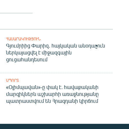
ՀԱՍԱՐԱԿՈՒԹՅՈՒՆ
Գյումրիից Փարիզ․ հայկական անօդաչուն
ներկայացվել է միջազգային
ցուցահանդեսում
ՍՊՈՐՏ
«Օլիմպավան»-ը փակ է. հավաքականի
մարզիկներն աշխարհի առաջնությանը
պատրաստվում են Հրազդանի կիրճում