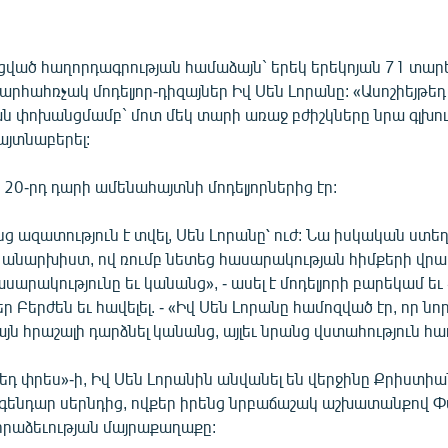
ված հաղորդագրության համաձայն` երեկ երեկոյան 71 տար
արհահռչակ մոդելյոր-դիզայներ Իվ Սեն Լորանը: «Ասոշիեյթեդ
ան փոխանցմամբ` մոտ մեկ տարի առաջ բժիշկները նրա գլխու
այտնաբերել:
 20-րդ դարի ամենահայտնի մոդելյորներից էր:
ց ազատություն է տվել, Սեն Լորանը՝ ուժ: Նա իսկական ստե
անարխիստ, ով ռումբ նետեց հասարակության հիմքերի վրա:
արակությունը եւ կանանց», - ասել է մոդելյորի բարեկամ ե
 Բերժեն եւ հավելել. - «Իվ Սեն Լորանը համոզված էր, որ նո
այն հրաշալի դարձնել կանանց, այլեւ նրանց վստահություն հա
եդ փրես»-ի, Իվ Սեն Լորանին անվանել են վերջինը Քրիստիա
լեգենդար սերնդից, ովքեր իրենց նրբաճաշակ աշխատանքով Փ
որաձեւության մայրաքաղաքը: