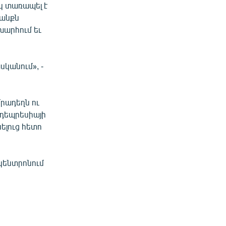
ակ տառապել է
տանքն
խարհում եւ
սկանում», -
մրադեղն ու
 դեպրեսիայի
ելուց հետո
 կենտրոնում