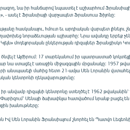
երազող, նա իր հանճարով նպաստել է աշխարհում Ֆրանսիայ
, - ասել է Ֆրանսիայի վարչապետ Ֆրանսուա Ֆիյոնը:
թյանը հասկանալու, հմուտ եւ արդիական վարպետ լինելու շ
ղափոխեց նորաձեւության աշխարհը: Նրա ավանդը երբեք չեն
ն Կլեյն» մոդելյորական ընկերության դիզայներ Ֆրանցիսկո Կ
 ծնվել է Ալժիրում: 17 տարեկանում իր պատրաստած կոկտեյլի
ար նա ստացել է առաջին միջազգային մրցանակը: 1957 թվ
րի անսպասելի մահից հետո 21-ամյա Սեն Լորանին վստահել
րական կենտրոնի ղեկավարությունը:
 իր անվամբ դիզայնի կենտրոնը ստեղծել է 1962 թվականին՝
ի Փարիզում՝ Սենայի ձախափնյա հատվածում նրանք բացել 
ջին խանութները:
 Իվ Սեն Լորանին Ֆրանսիայում շնորհել են Պատվո Լեգեոնի