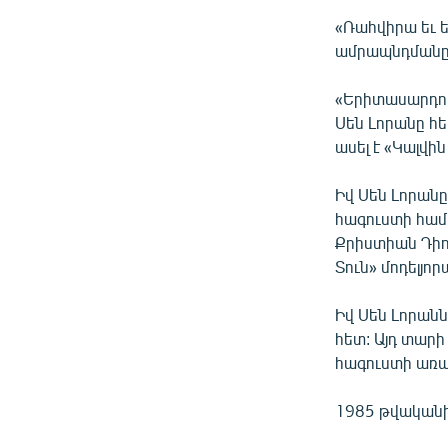
«Ռահվիրա եւ 
ամրապնդմանը»
«Երիտասարդու
Սեն Լորանը հե
ասել է «Կալվի
Իվ Սեն Լորանը
հագուստի համ
Քրիստիան Դիո
Տուն» մոդելյո
Իվ Սեն Լորանն
հետ: Այդ տար
հագուստի առա
1985 թվականին