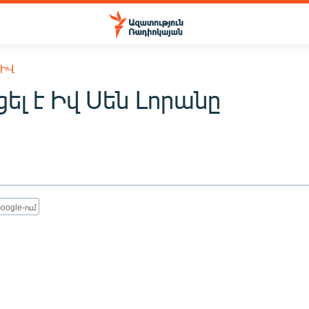
ԽԻՎ
ել է Իվ Սեն Լորանը
oogle-ում