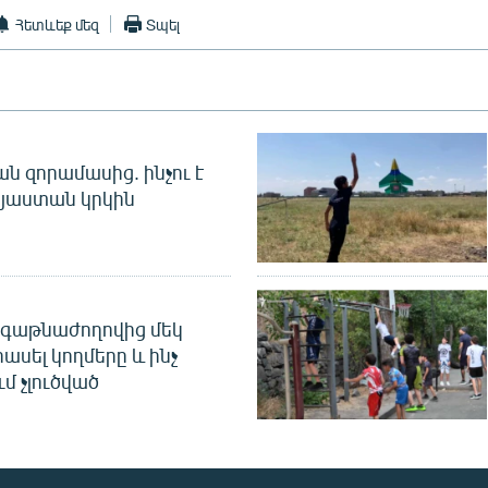
Հետևեք մեզ
Տպել
 զորամասից. ինչու է
այաստան կրկին
գաթնաժողովից մեկ
հասել կողմերը և ինչ
ւմ չլուծված