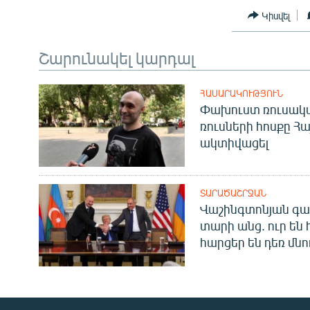
Կիսվել
Շարունակել կարդալ
ՀԱՍԱՐԱԿՈՒԹՅՈՒՆ
Փախուստ ռուսական
ռուսների հոսքը Հ
ակտիվացել
ՏԱՐԱԾԱՇՐՋԱՆ
Վաշինգտոնյան գա
տարի անց. ուր են 
հարցեր են դեռ մնո