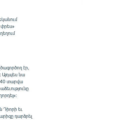
եկանում
 փրես»
ղեղում
ղծագործող էր,
 Այդպես նա
ւ 40 տարվա
րաձեւությունը
ղորդել»:
ն Դիորի եւ
արիզը դարձրել