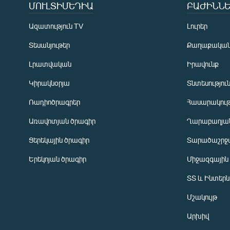
ՄՈՒԼՏԻՄԵԴԻԱ
ԲԱԺԻՆՆԵ
Ազատություն TV
Լուրեր
Տեսանյութեր
Քաղաքակա
Լրատվական
Իրավունք
Կիրակնօրյա
Տնտեսությու
Ռադիոծրագրեր
Հասարակութ
Առավոտյան ծրագիր
Ղարաբաղյան
Ցերեկային ծրագիր
Տարածաշրջ
Հայերեն
Երեկոյան ծրագիր
Միջազգային
English
ՏՏ և Ինտեր
Русский
Մշակույթ
ՀԵՏԵՎԵՔ ՄԵԶ
Արխիվ