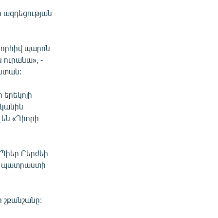
ի ազդեցության
նորհիվ պարոն
 ուրանա», -
ոստան:
 երեկոյի
ականին
 են «Դիորի
 Պիեր Բերժեի
են պատրաստի
 շքանշանը: