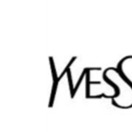
ՄԻՋԱԶԳԱՅԻՆ
ՄՇԱԿՈՒՅԹ
ՍՊՈՐՏ
ՄԵԿՆԱԲԱՆՈՒԹՅՈՒՆ
ՏՏ ԵՒ ԻՆՏԵՐՆԵՏ
ԿՈՐՈՆԱՎԻՐՈՒՍ
ԱՐԽԻՎ
ՏԵՍԱՆՅՈՒԹԵՐ
ԲԱՆԱՎԵՃ
ՁԳՏԵԼՈՎ ԼԱՎԱԳՈՒՅՆԻՆ
ՓՈԴՔԱՍԹ