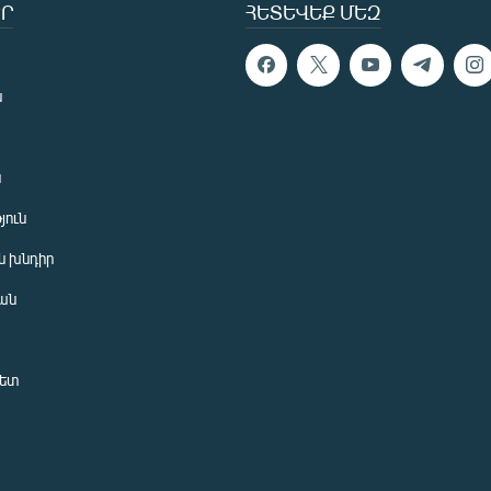
Ր
ՀԵՏԵՎԵՔ ՄԵԶ
ն
ն
յուն
 խնդիր
ան
նետ