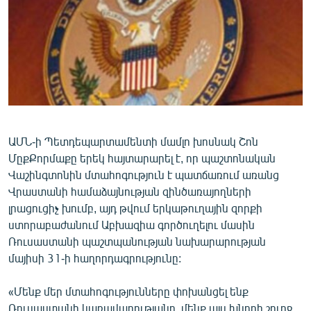
ՄԻՋԱԶԳԱՅԻՆ
ՄՇԱԿՈՒՅԹ
ՍՊՈՐՏ
ՄԵԿՆԱԲԱՆՈՒԹՅՈՒՆ
ՏՏ ԵՒ ԻՆՏԵՐՆԵՏ
ԿՈՐՈՆԱՎԻՐՈՒՍ
ԱՄՆ-ի Պետդեպարտամենտի մամլո խոսնակ Շոն
ՄըքՔորմաքը երեկ հայտարարել է, որ պաշտոնական
ԱՐԽԻՎ
Վաշինգտոնին մտահոգություն է պատճառում առանց
ՏԵՍԱՆՅՈՒԹԵՐ
Վրաստանի համաձայնության զինծառայողների
լրացուցիչ խումբ, այդ թվում երկաթուղային զորքի
ԲԱՆԱՎԵՃ
ստորաբաժանում Աբխազիա գործուղելու մասին
ՁԳՏԵԼՈՎ ԼԱՎԱԳՈՒՅՆԻՆ
Ռուսաստանի պաշտպանության նախարարության
մայիսի 31-ի հաղորդագրությունը:
ՓՈԴՔԱՍԹ
«Մենք մեր մտահոգությունները փոխանցել ենք
Հայերեն
Ռուսաստանի կառավարությանը, մենք այս խնդրի շուրջ