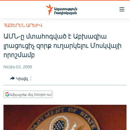
Մատչելիության
հղումներ
Անցնել
ՀԱՅԵՐԵՆ ԱՐԽԻՎ
հիմնական
ԱԶԱՏՈՒԹՅՈՒՆ TV
ԱՄՆ-ը մտահոգված է Աբխազիա
բովանդակությանը
ՀԱՅԱՍՏԱՆ
Անցնել
լրացուցիչ զորք ուղարկելու Մոսկվայի
հիմնական
ՔԱՂԱՔԱԿԱՆ
որոշմամբ
մենյուին
ԸՆՏՐՈՒԹՅՈՒՆՆԵՐ 2026
Որոնում
հունիս 02, 2008
ԻՐԱՎՈՒՆՔ
Կիսվել
ՀԱՍԱՐԱԿՈՒԹՅՈՒՆ
ՏՆՏԵՍՈՒԹՅՈՒՆ
Ավելացրեք մեզ Google-ում
ՂԱՐԱԲԱՂ
ՊԱՏԵՐԱԶՄԻ 6 ՇԱԲԱԹՆԵՐԸ
ՏԱՐԱԾԱՇՐՋԱՆ