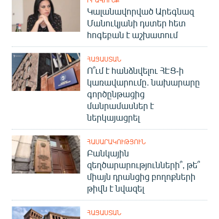
Կալանավորված Արեգնազ
Մանուկյանի դստեր հետ
հոգեբան է աշխատում
ՀԱՅԱՍՏԱՆ
Ո՞ւմ է հանձնվելու ՀԷՑ-ի
կառավարումը. նախարարը
գործընթացից
մանրամասներ է
ներկայացրել
ՀԱՍԱՐԱԿՈՒԹՅՈՒՆ
Բանկային
զեղծարարությունների՞, թե՞
միայն դրանցից բողոքների
թիվն է նվազել
ՀԱՅԱՍՏԱՆ