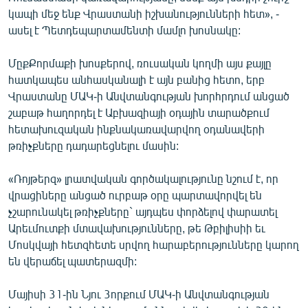
English
կապի մեջ ենք Վրաստանի իշխանությունների հետ», -
ասել է Պետդեպարտամենտի մամլո խոսնակը:
Русский
ՄըքՔորմաքի խոսքերով, ռուսական կողմի այս քայլը
ՀԵՏԵՎԵՔ ՄԵԶ
հատկապես անհասկանալի է այն բանից հետո, երբ
Վրաստանը ՄԱԿ-ի Անվտանգության խորհրդում անցած
շաբաթ հաղորդել է Աբխազիայի օդային տարածքում
հետախուզական ինքնակառավարվող օդանավերի
թռիչքները դադարեցնելու մասին:
«Ազատության» բոլոր կայքերը
«Ռոյթերզ» լրատվական գործակալությունը նշում է, որ
վրացիները անցած ուրբաթ օրը պարտավորվել են
չշարունակել թռիչքները` այդպես փորձելով փարատել
Արեւմուտքի մտավախությունները, թե Թբիլիսիի եւ
Մոսկվայի հետզհետե սրվող հարաբերությունները կարող
են վերաճել պատերազմի:
Մայիսի 31-ին Նյու 3որքում ՄԱԿ-ի Անվտանգության