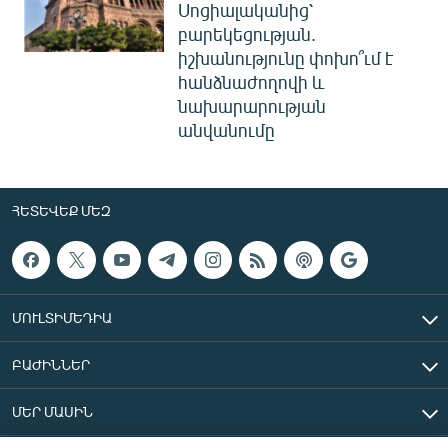
Սոցիալականից՝
բարեկեցության.
իշխանությունը փոխո՞ւմ է
հանձնաժողովի և
նախարարության
անվանումը
ՀԵՏԵՎԵՔ ՄԵԶ
ՄՈՒԼՏԻՄԵԴԻԱ
ԲԱԺԻՆՆԵՐ
ՄԵՐ ՄԱՍԻՆ