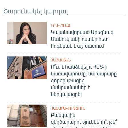
Շարունակել կարդալ
ԻՐԱՎՈՒՆՔ
Կալանավորված Արեգնազ
Մանուկյանի դստեր հետ
հոգեբան է աշխատում
ՀԱՅԱՍՏԱՆ
Ո՞ւմ է հանձնվելու ՀԷՑ-ի
կառավարումը. նախարարը
գործընթացից
մանրամասներ է
ներկայացրել
ՀԱՍԱՐԱԿՈՒԹՅՈՒՆ
Բանկային
զեղծարարությունների՞, թե՞