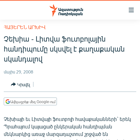
Մատչելիության
հղումներ
Անցնել
ՀԱՅԵՐԵՆ ԱՐԽԻՎ
հիմնական
ԱԶԱՏՈՒԹՅՈՒՆ TV
Չեխիա - Լիտվա ֆուտբոլային
բովանդակությանը
ՀԱՅԱՍՏԱՆ
Անցնել
հանդիպումը սկսվել է քաղաքական
հիմնական
ՔԱՂԱՔԱԿԱՆ
սկանդալով
մենյուին
ԸՆՏՐՈՒԹՅՈՒՆՆԵՐ 2026
Որոնում
մայիս 29, 2008
ԻՐԱՎՈՒՆՔ
Կիսվել
ՀԱՍԱՐԱԿՈՒԹՅՈՒՆ
ՏՆՏԵՍՈՒԹՅՈՒՆ
Ավելացրեք մեզ Google-ում
ՂԱՐԱԲԱՂ
Չեխիայի եւ Լիտվայի ֆուտբոլի հավաքականների` երեկ
ՊԱՏԵՐԱԶՄԻ 6 ՇԱԲԱԹՆԵՐԸ
Պրահայում կայացած ընկերական հանդիպման
մեկնարկից առաջ մարզադաշտում շրջված են
ՏԱՐԱԾԱՇՐՋԱՆ