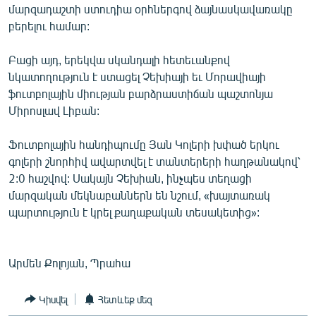
մարզադաշտի ստուդիա օրհներգով ձայնասկավառակը
English
բերելու համար:
Русский
Բացի այդ, երեկվա սկանդալի հետեւանքով
նկատողություն է ստացել Չեխիայի եւ Մորավիայի
ՀԵՏԵՎԵՔ ՄԵԶ
ֆուտբոլային միության բարձրաստիճան պաշտոնյա
Միրոսլավ Լիբան:
Ֆուտբոլային հանդիպումը Յան Կոլերի խփած երկու
գոլերի շնորհիվ ավարտվել է տանտերերի հաղթանակով՝
«Ազատության» բոլոր կայքերը
2:0 հաշվով: Սակայն Չեխիան, ինչպես տեղացի
մարզական մեկնաբաններն են նշում, «խայտառակ
պարտություն է կրել քաղաքական տեսակետից»:
Արմեն Քոլոյան, Պրահա
Կիսվել
Հետևեք մեզ