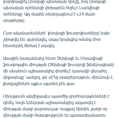
բարձրացրել Լիտվայի պետական դրոշը, իսկ Լիտվայի
ՄԻՋԱԶԳԱՅԻՆ
պետական օրհներգի փոխարեն հնչել է Լատվիայի
օրհներգը: Այդ մասին տեղեկացնում է «24 ժամ»
ՄՇԱԿՈՒՅԹ
օրաթերթը:
ՍՊՈՐՏ
Ըստ ականատեսների` լիտվացի ֆուտբոլիստները նախ
ՄԵԿՆԱԲԱՆՈՒԹՅՈՒՆ
շփոթվել են, զարմացել, ապա նրանցից ոմանց մոտ
ՏՏ ԵՒ ԻՆՏԵՐՆԵՏ
հիստերիկ ծիծաղ է սկսվել:
ԿՈՐՈՆԱՎԻՐՈՒՍ
Առաջին խաղակեսից հետո Չեխիայի եւ Մորավիայի
ԱՐԽԻՎ
ֆուտբոլային միության (Չեխիայի ֆուտբոլի ֆեդերացիան)
մի անանուն աշխատակից փորձել է կատակի վերածել
ՏԵՍԱՆՅՈՒԹԵՐ
միջադեպը` ասելով, թե «ի՞նչ տարբերություն, միեւնույն է,
ԲԱՆԱՎԵՃ
լիտվացիներն այլեւս այստեղ չեն գա»:
ՁԳՏԵԼՈՎ ԼԱՎԱԳՈՒՅՆԻՆ
Միությունն անմիջապես պատժիչ գործողությունների է
ՓՈԴՔԱՍԹ
դիմել. նույն երեկոյան աշխատանքից ազատվել է
միության մամլո քարտուղար Վացլավ Տիխին, քանի որ
Հայերեն
միության մամլո ծառայությունն էր պատասխանատու