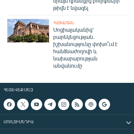
միայն դրանցից բողոքների
թիվն է նվազել
ՀԱՅԱՍՏԱՆ
Սոցիալականից՝
բարեկեցության.
իշխանությունը փոխո՞ւմ է
հանձնաժողովի և
նախարարության
անվանումը
ՀԵՏԵՎԵՔ ՄԵԶ
ՄՈՒԼՏԻՄԵԴԻԱ