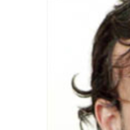
ՄԻՋԱԶԳԱՅԻՆ
ՄՇԱԿՈՒՅԹ
ՍՊՈՐՏ
ՄԵԿՆԱԲԱՆՈՒԹՅՈՒՆ
ՏՏ ԵՒ ԻՆՏԵՐՆԵՏ
ԿՈՐՈՆԱՎԻՐՈՒՍ
ԱՐԽԻՎ
ՏԵՍԱՆՅՈՒԹԵՐ
ԲԱՆԱՎԵՃ
ՁԳՏԵԼՈՎ ԼԱՎԱԳՈՒՅՆԻՆ
ՓՈԴՔԱՍԹ