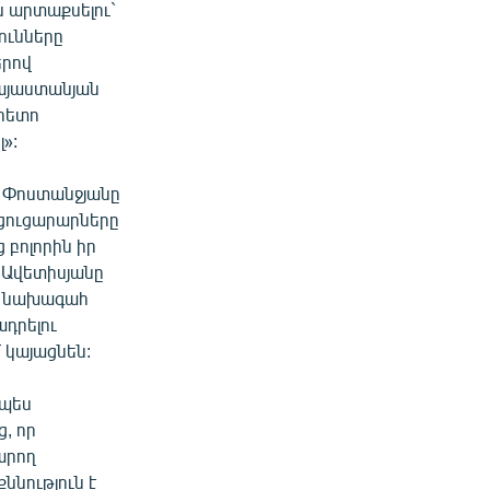
ն արտաքսելու`
ունները
երով
հայաստանյան
 հետո
լ»:
ի Փոստանջյանը
ցուցարարները
 բոլորին իր
 Ավետիսյանը
ի նախագահ
դրելու
 կայացնեն:
րպես
, որ
արող
ննություն է