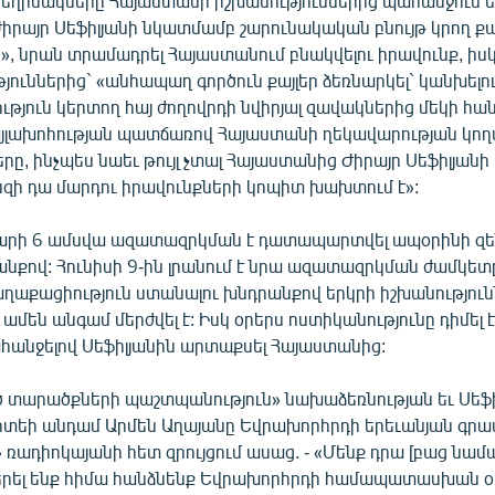
ղինակները Հայաստանի իշխանություններից պահանջում ե
Ժիրայր Սեֆիլյանի նկատմամբ շարունակական բնույթ կրող 
, նրան տրամադրել Հայաստանում բնակվելու իրավունք, իս
ուններից` «անհապաղ գործուն քայլեր ձեռնարկել` կանխելո
թյուն կերտող հայ ժողովրդի նվիրյալ զավակներից մեկի հա
լախոհության պատճառով Հայաստանի ղեկավարության կող
ը, ինչպես նաեւ թույլ չտալ Հայաստանից Ժիրայր Սեֆիլյան
նզի դա մարդու իրավունքների կոպիտ խախտում է»:
տարի 6 ամսվա ազատազրկման է դատապարտվել ապօրինի զեն
անքով: Հունիսի 9-ին լրանում է նրա ազատազրկման ժամկետ
աքացիություն ստանալու խնդրանքով երկրի իշխանությունն
 ամեն անգամ մերժվել է: Իսկ օրերս ոստիկանությունը դիմել
անջելով Սեֆիլյանին արտաքսել Հայաստանից:
տարածքների պաշտպանություն» նախաձեռնության եւ Սեֆի
իտեի անդամ Արմեն Աղայանը Եվրախորհրդի երեւանյան գրա
 ռադիոկայանի հետ զրույցում ասաց. - «Մենք դրա [բաց նամ
րել ենք հիմա հանձնենք Եվրախորհրդի համապատասխան օ