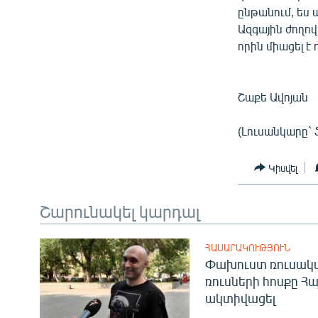
ընթանում, ես 
Ազգային ժողով
որին միացել է
Շաքե Ավոյան
(Լուսանկարը` 
Կիսվել
Շարունակել կարդալ
ՀԱՍԱՐԱԿՈՒԹՅՈՒՆ
Փախուստ ռուսական
ռուսների հոսքը Հ
ակտիվացել