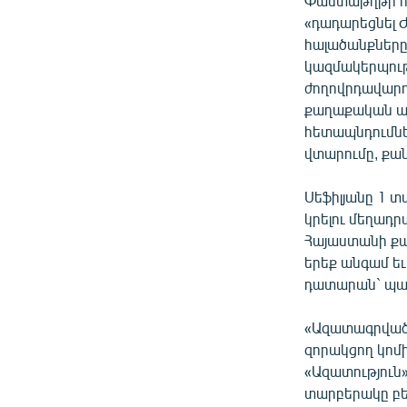
Փաստաթղթի հե
«դադարեցնել 
հալածանքները»
կազմակերպությ
ժողովրդավարու
քաղաքական այ
հետապնդումներ
վտարումը, քա
Սեֆիլյանը 1 
կրելու մեղադր
Հայաստանի քաղ
երեք անգամ եւ
դատարան` պահ
«Ազատագրված 
զորակցող կոմ
«Ազատություն»
տարբերակը բե