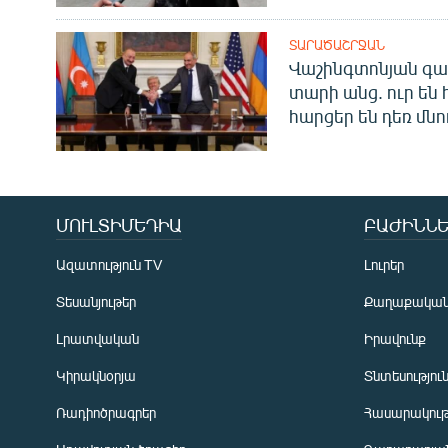
ՏԱՐԱԾԱՇՐՋԱՆ
Վաշինգտոնյան գա
տարի անց. ուր են 
հարցեր են դեռ մնո
ՄՈՒԼՏԻՄԵԴԻԱ
ԲԱԺԻՆՆԵ
Ազատություն TV
Լուրեր
Տեսանյութեր
Քաղաքակա
Լրատվական
Իրավունք
Կիրակնօրյա
Տնտեսությու
Ռադիոծրագրեր
Հասարակութ