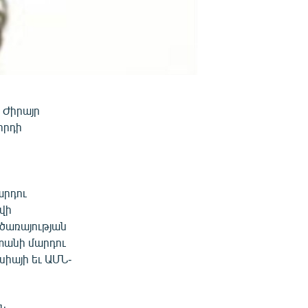
 Ժիրայր
հրդի
ի
արդու
վի
ծառայության
տանի մարդու
իայի եւ ԱՄՆ-