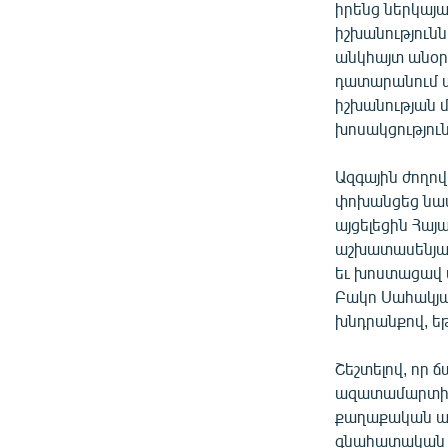
իրենց ներկայա
իշխանությունն
անկհայտ անօր
դատարանում ա
իշխանության 
խոսակցությունն
Ազգային ժողո
փոխանցեց նա
այցելեցին Հայ
աշխատասենյակ
եւ խոստացավ
Բակո Սահակյա
խնդրանքով, եթ
Շեշտելով, որ 
ազատամարտիկ,
քաղաքական ապ
գնահատական տ