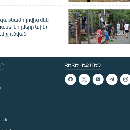
գաթնաժողովից մեկ
հասել կողմերը և ինչ
ւմ չլուծված
Ր
ՀԵՏԵՎԵՔ ՄԵԶ
ն
ն
յուն