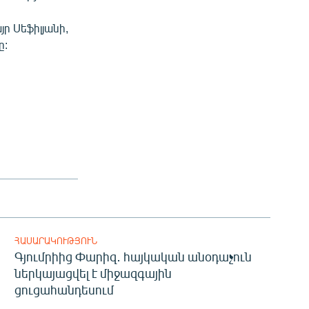
ր Սեֆիլյանի,
ը:
ՀԱՍԱՐԱԿՈՒԹՅՈՒՆ
Գյումրիից Փարիզ․ հայկական անօդաչուն
ներկայացվել է միջազգային
ցուցահանդեսում