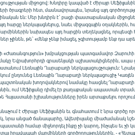
ցուցչության միջոցով: Խնդիրը կապված է Ժիրայր Սեֆիլյանի
երի ծրագրերի հետ, մասնավորապես, նրանց այդ գործողությ
ինական են: Մեր խնդիրն է` բացի փաստաբանական միջոցն
յդ հարցը ներկայացնելուց, նաեւ միջազգային օղակներին, 
մարմիններին նախապես այդ հարցին տեղեկացնել, որպեսզի
եր չլինեն, թե` «մենք չենք իմացել, չգիտությամբ ենք դա արե
վի «Ժառանգություն» խմբակցության պատգամավոր Զարուհ
մակը Եվրախորհրդի գրասենյակի աշխատակիցներին, ապա 
աստանում Լեռնային Ղարաբաղի ներկայացուցչություն: Նրանց
ում ընդունեց Լեռնային Ղարաբաղի ներկայացուցիչ Կառլեն
 պաշտոնական խողովակներով նամակը հասցնել Ղարաբաղ
նին, ում Սեֆիլյանը դիմել էր քաղաքական ապաստան տրամա
ե Հայաստանի իշխանությունները իրեն արտաքսելու որոշում
ճանաչում է Ժիրայր Սեֆիլյանին եւ գնահատում է նրա գործը ո
 նրա անցած ճանապարհը, Ավետիսյանը միաժամանակ նշեց
աստանի համար միջնորդել ինքը չի կարող, ինչպես եւ չի կ
ալ իրավապահ մարմինների գործողություններին. - «Հետաք