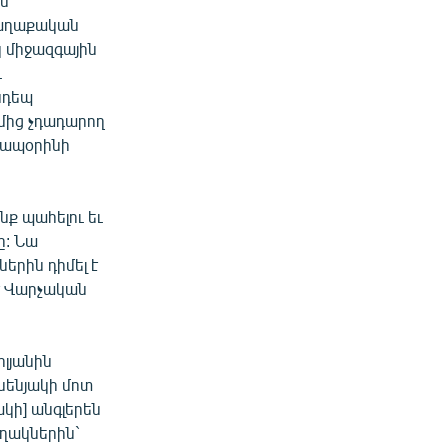
ն
քաղաքական
կ միջազգային
ւ
նդեպ
մից չդադարող
ի ապօրինի
ք պահելու եւ
ը: Նա
երին դիմել է
 է Վարչական
լյանին
սենյակի մոտ
ակի] անգլերեն
ղակներին`