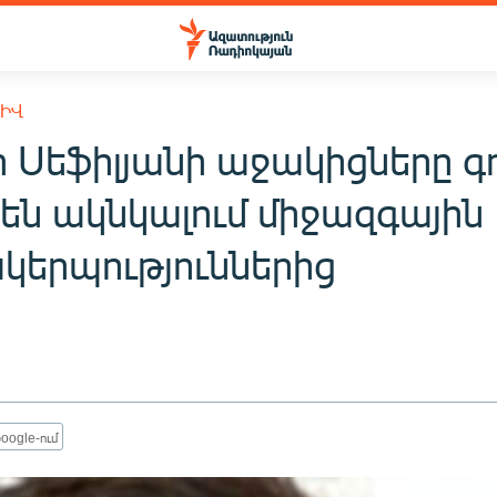
ԽԻՎ
ր Սեֆիլյանի աջակիցները գ
 են ակնկալում միջազգային
կերպություններից
oogle-ում