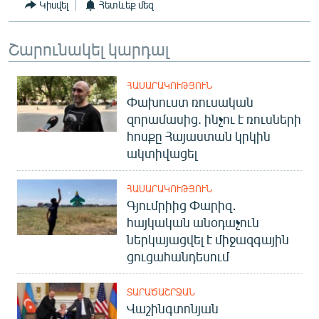
Կիսվել
Հետևեք մեզ
Շարունակել կարդալ
ՀԱՍԱՐԱԿՈՒԹՅՈՒՆ
Փախուստ ռուսական
զորամասից. ինչու է ռուսների
հոսքը Հայաստան կրկին
ակտիվացել
ՀԱՍԱՐԱԿՈՒԹՅՈՒՆ
Գյումրիից Փարիզ․
հայկական անօդաչուն
ներկայացվել է միջազգային
ցուցահանդեսում
ՏԱՐԱԾԱՇՐՋԱՆ
Վաշինգտոնյան