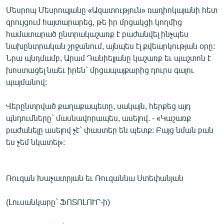
Մեսրոպ Մեսրոպյանը «Ազատություն» ռադիոկայանի հետ
զրույցում հայտարարեց, թե իր մրցակցի կողմից
համատարած ընտրակաշառք է բաժանվել ինչպես
նախընտրական շրջանում, այնպես էլ քվեարկության օրը:
Նրա պնդմամբ, Արամ Դանիելյանը կաշառք եւ պաշտոն է
խոստացել նաեւ իրեն` մրցապայքարից դուրս գալու
պայմանով:
Վերընտրված քաղաքապետը, սակայն, հերքեց այդ
պնդումները` մասնավորապես, ասելով. - «Կաշառք
բաժանելը ասելով չէ` փաստեր են պետք: Բայց նման բան
ես չեմ նկատել»:
Ռուզան Խաչատրյան եւ Ռուզաննա Ստեփանյան
(Լուսանկարը` ՖՈՏՈԼՈՒՐ-ի)