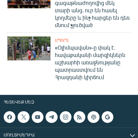
գագաթնաժողովից մեկ
տարի անց. ուր են հասել
կողմերը և ինչ հարցեր են դեռ
մնում չլուծված
ՍՊՈՐՏ
«Օլիմպավան»-ը փակ է.
հավաքականի մարզիկներն
աշխարհի առաջնությանը
պատրաստվում են
Հրազդանի կիրճում
ՀԵՏԵՎԵՔ ՄԵԶ
ՄՈՒԼՏԻՄԵԴԻԱ