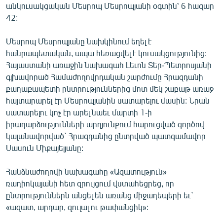
անկուսակցական Մեսրոպ Մեսրոպյանի օգտին՝ 6 հազար
English
42:
Русский
Մեսրոպ Մեսրոպյանը նախկինում եղել է
հանրապետական, ապա հեռացվել է կուսակցությունից:
ՀԵՏԵՎԵՔ ՄԵԶ
Հայաստանի առաջին նախագահ Լեւոն Տեր-Պետրոսյանի
գլխավորած Համաժողովրդական շարժումը Հրազդանի
քաղաքապետի ընտրություններից մոտ մեկ շաբաթ առաջ
հայտարարել էր Մեսրոպյանին սատարելու մասին: Նրան
սատարելու կոչ էր արել նաեւ մարտի 1-ի
«Ազատության» բոլոր կայքերը
իրադարձությունների արդյունքում հարուցված գործով
կալանավորված` Հրազդանից ընտրված պատգամավոր
Սասուն Միքայելյանը:
Հանձնաժողովի նախագահը «Ազատություն»
ռադիոկայանի հետ զրույցում վստահեցրեց, որ
ընտրություններն անցել են առանց միջադեպերի եւ`
«ազատ, արդար, զուլալ ու թափանցիկ»: