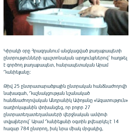
ՄԻՋԱԶԳԱՅԻՆ
ՄՇԱԿՈՒՅԹ
ՍՊՈՐՏ
ՄԵԿՆԱԲԱՆՈՒԹՅՈՒՆ
ՏՏ ԵՒ ԻՆՏԵՐՆԵՏ
Կիրակի օրը Հրազդանում անցկացված քաղաքապետի
ընտրությունների պաշտոնական արդյունքներով` հաղթել
ԿՈՐՈՆԱՎԻՐՈՒՍ
է գործող քաղաքապետ, հանրապետական Արամ
ԱՐԽԻՎ
Դանիելյանը:
ՏԵՍԱՆՅՈՒԹԵՐ
Թիվ 25 ընտրատարածքային ընտրական հանձնաժողովի
ԲԱՆԱՎԵՃ
նախագահ, Դաշնակցության նշանակած
հանձնաժողովական Անդրանիկ Ափոյանը «Ազատություն»
ՁԳՏԵԼՈՎ ԼԱՎԱԳՈՒՅՆԻՆ
ռադիոկայանին փոխանցեց, որ բոլոր 27
ՓՈԴՔԱՍԹ
ընտրատեղատեղամասերի վերջնական ամփոփ
տվյալներով` Արամ Դանիելյանի օգտին քվեարկել է 14
Հայերեն
հազար 784 ընտրող, իսկ նրա միակ մրցակից,