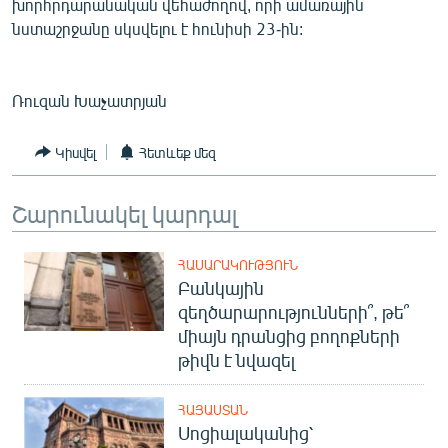
խորհրդարանական վեհաժողով, որի ամառային
English
նստաշրջանը սկսվելու է հունիսի 23-ին:
Русский
Ռուզան Խաչատրյան
ՀԵՏԵՎԵՔ ՄԵԶ
Կիսվել
Հետևեք մեզ
Շարունակել կարդալ
«Ազատության» բոլոր կայքերը
ՀԱՍԱՐԱԿՈՒԹՅՈՒՆ
Բանկային
զեղծարարությունների՞, թե՞
միայն դրանցից բողոքների
թիվն է նվազել
ՀԱՅԱՍՏԱՆ
Սոցիալականից՝