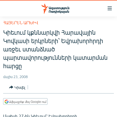
Մատչելիության
հղումներ
Անցնել
ՀԱՅԵՐԵՆ ԱՐԽԻՎ
հիմնական
ԱԶԱՏՈՒԹՅՈՒՆ TV
Կիեւում կքննարկվի Հարավային
բովանդակությանը
ՀԱՅԱՍՏԱՆ
Անցնել
Կովկասի երկրների՝ Եվրախորհրդի
հիմնական
ՔԱՂԱՔԱԿԱՆ
առջեւ ստանձնած
մենյուին
ԸՆՏՐՈՒԹՅՈՒՆՆԵՐ 2026
պարտավորությունների կատարման
Որոնում
հարցը
ԻՐԱՎՈՒՆՔ
ՀԱՍԱՐԱԿՈՒԹՅՈՒՆ
մայիս 23, 2008
ՏՆՏԵՍՈՒԹՅՈՒՆ
Կիսվել
ՂԱՐԱԲԱՂ
Ավելացրեք մեզ Google-ում
ՊԱՏԵՐԱԶՄԻ 6 ՇԱԲԱԹՆԵՐԸ
ՏԱՐԱԾԱՇՐՋԱՆ
Մայիսի 27-ին Կիեւում՝ Եվրախորհրդի