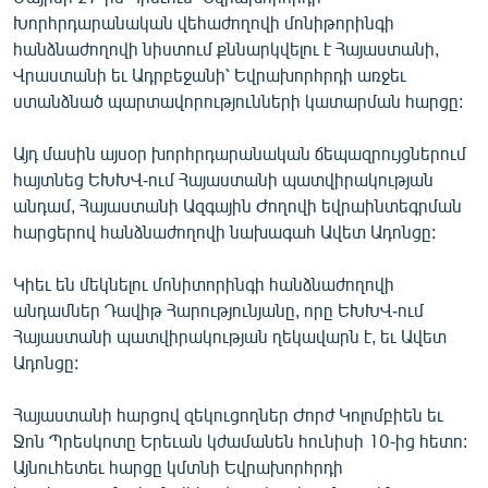
ՄԻՋԱԶԳԱՅԻՆ
Խորհրդարանական վեհաժողովի մոնիթորինգի
հանձնաժողովի նիստում քննարկվելու է Հայաստանի,
ՄՇԱԿՈՒՅԹ
Վրաստանի եւ Ադրբեջանի՝ Եվրախորհրդի առջեւ
ՍՊՈՐՏ
ստանձնած պարտավորությունների կատարման հարցը:
ՄԵԿՆԱԲԱՆՈՒԹՅՈՒՆ
Այդ մասին այսօր խորհրդարանական ճեպազրույցներում
ՏՏ ԵՒ ԻՆՏԵՐՆԵՏ
հայտնեց ԵԽԽՎ-ում Հայաստանի պատվիրակության
անդամ, Հայաստանի Ազգային Ժողովի եվրաինտեգրման
ԿՈՐՈՆԱՎԻՐՈՒՍ
հարցերով հանձնաժողովի նախագահ Ավետ Ադոնցը:
ԱՐԽԻՎ
Կիեւ են մեկնելու մոնիտորինգի հանձնաժողովի
ՏԵՍԱՆՅՈՒԹԵՐ
անդամներ Դավիթ Հարությունյանը, որը ԵԽԽՎ-ում
ԲԱՆԱՎԵՃ
Հայաստանի պատվիրակության ղեկավարն է, եւ Ավետ
Ադոնցը:
ՁԳՏԵԼՈՎ ԼԱՎԱԳՈՒՅՆԻՆ
ՓՈԴՔԱՍԹ
Հայաստանի հարցով զեկուցողներ Ժորժ Կոլոմբիեն եւ
Ջոն Պրեսկոտը Երեւան կժամանեն հունիսի 10-ից հետո:
Այնուհետեւ հարցը կմտնի Եվրախորհրդի
Հայերեն