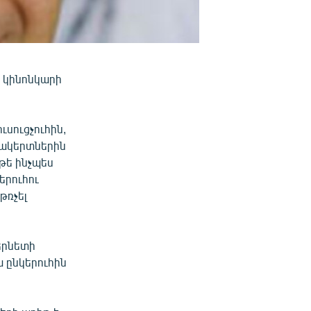
ր կինոնկարի
ւսուցչուհին,
շակերտներին
թե ինչպես
երուհու
թռչել
տերնետի
ա ընկերուհին