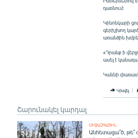
Ինտերնետով տա
դառնում:
Կինոնկարի ցու
գերիշխող կարծ
առանձին խմբեր
«Դրանք ի վեր
ասել է կանադա
Կաննի փառատո
Կիսվել
Շարունակել կարդալ
ՄԻՋԱԶԳԱՅԻՆ
Անհետացա՞ծ, թե՞ 