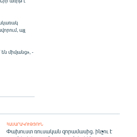
երի առիթ է
հակառակ
որում, այլ
ն միմյանց», -
ՀԱՍԱՐԱԿՈՒԹՅՈՒՆ
Փախուստ ռուսական զորամասից. ինչու է