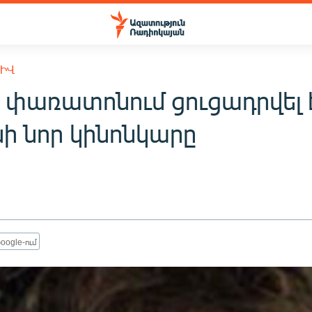
ԽԻՎ
 փառատոնում ցուցադրվել 
ի նոր կինոնկարը
oogle-ում