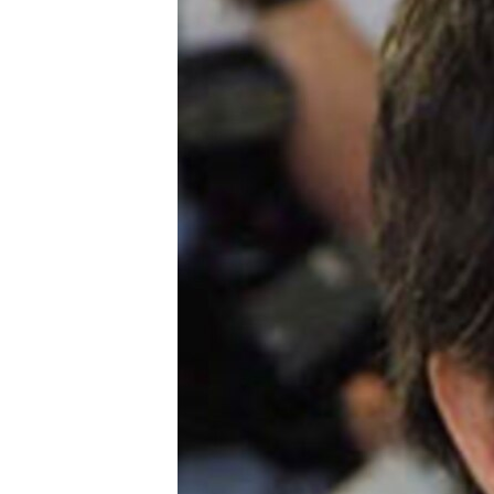
ՄԻՋԱԶԳԱՅԻՆ
ՄՇԱԿՈՒՅԹ
ՍՊՈՐՏ
ՄԵԿՆԱԲԱՆՈՒԹՅՈՒՆ
ՏՏ ԵՒ ԻՆՏԵՐՆԵՏ
ԿՈՐՈՆԱՎԻՐՈՒՍ
ԱՐԽԻՎ
ՏԵՍԱՆՅՈՒԹԵՐ
ԲԱՆԱՎԵՃ
ՁԳՏԵԼՈՎ ԼԱՎԱԳՈՒՅՆԻՆ
ՓՈԴՔԱՍԹ