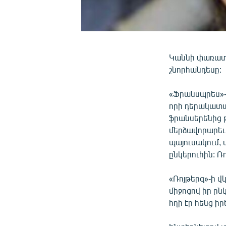
Կաննի փառատոն
շնորհանդեսը:
«Ֆրանսպրես»-ի
որի դերակատա
ֆրանսերենից 
մերձավորարեւե
պայուսակում, 
ընկերուհին: Ռ
«Ռոյթերզ»-ի վ
միջոցով իր ընկ
հղի էր հենց իր