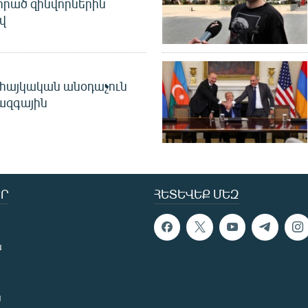
որած զինվորներին
վ
 հայկական անօդաչուն
ջազգային
Ր
ՀԵՏԵՎԵՔ ՄԵԶ
ն
ն