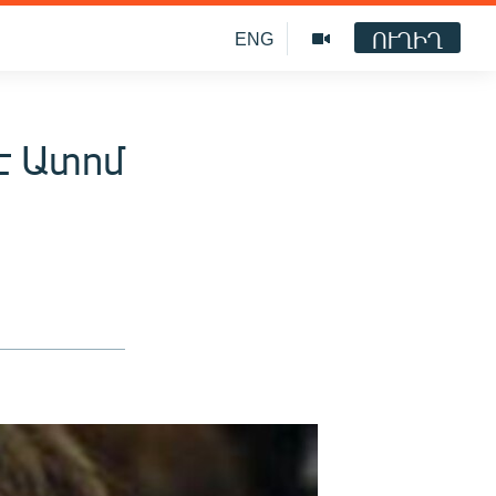
ՈՒՂԻՂ
ENG
է Ատոմ