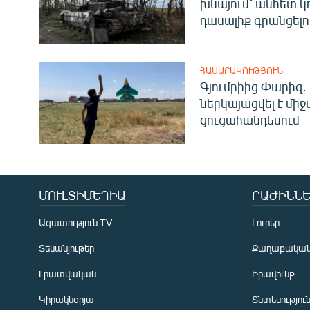
խնայում՝ անհետ կ
դասալիք գրանցելո
ՀԱՍԱՐԱԿՈՒԹՅՈՒՆ
Գյումրիից Փարիզ․
ներկայացվել է մի
ցուցահանդեսում
ՄՈՒԼՏԻՄԵԴԻԱ
ԲԱԺԻՆՆԵ
Ազատություն TV
Լուրեր
Տեսանյութեր
Քաղաքակա
Լրատվական
Իրավունք
Կիրակնօրյա
Տնտեսությու