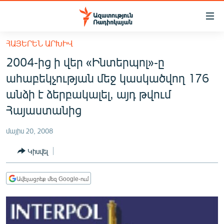
Մատչելիության
հղումներ
Անցնել
ՀԱՅԵՐԵՆ ԱՐԽԻՎ
հիմնական
ԱԶԱՏՈՒԹՅՈՒՆ TV
2004-ից ի վեր «Ինտերպոլ»-ը
բովանդակությանը
ՀԱՅԱՍՏԱՆ
Անցնել
ահաբեկչության մեջ կասկածվող 176
հիմնական
ՔԱՂԱՔԱԿԱՆ
անձի է ձերբակալել, այդ թվում
մենյուին
ԸՆՏՐՈՒԹՅՈՒՆՆԵՐ 2026
Հայաստանից
Որոնում
ԻՐԱՎՈՒՆՔ
մայիս 20, 2008
ՀԱՍԱՐԱԿՈՒԹՅՈՒՆ
Կիսվել
ՏՆՏԵՍՈՒԹՅՈՒՆ
ՂԱՐԱԲԱՂ
Ավելացրեք մեզ Google-ում
ՊԱՏԵՐԱԶՄԻ 6 ՇԱԲԱԹՆԵՐԸ
ՏԱՐԱԾԱՇՐՋԱՆ