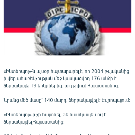
ՄԻՋԱԶԳԱՅԻՆ
ՄՇԱԿՈՒՅԹ
ՍՊՈՐՏ
ՄԵԿՆԱԲԱՆՈՒԹՅՈՒՆ
ՏՏ ԵՒ ԻՆՏԵՐՆԵՏ
ԿՈՐՈՆԱՎԻՐՈՒՍ
ԱՐԽԻՎ
«Ինտերպոլ»-ն այսօր հայտարարել է, որ 2004 թվականից
ի վեր ահաբեկչության մեջ կասկածվող 176 անձի է
ՏԵՍԱՆՅՈՒԹԵՐ
ձերբակալել 19 երկրներից, այդ թվում Հայաստանից:
ԲԱՆԱՎԵՃ
Նրանց մեծ մասը՝ 140 մարդ, ձերբակալվել է Եվրոպայում:
ՁԳՏԵԼՈՎ ԼԱՎԱԳՈՒՅՆԻՆ
ՓՈԴՔԱՍԹ
«Ինտերպոլ»-ը չի հայտնել, թե հատկապես ով է
ձերբակալվել Հայաստանից:
Հայերեն