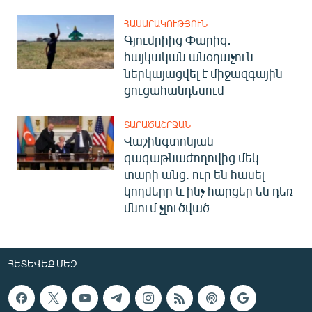
ՀԱՍԱՐԱԿՈՒԹՅՈՒՆ
Գյումրիից Փարիզ․
հայկական անօդաչուն
ներկայացվել է միջազգային
ցուցահանդեսում
ՏԱՐԱԾԱՇՐՋԱՆ
Վաշինգտոնյան
գագաթնաժողովից մեկ
տարի անց. ուր են հասել
կողմերը և ինչ հարցեր են դեռ
մնում չլուծված
ՀԵՏԵՎԵՔ ՄԵԶ