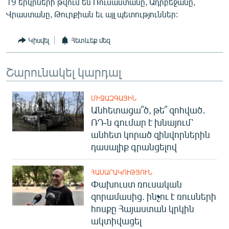
19 երկրների թվում են Ռուսաստանը, Ադրբեջանը,
English
Վրաստանը, Թուրքիան եւ այլ պետություններ:
Русский
Կիսվել
Հետևեք մեզ
ՀԵՏԵՎԵՔ ՄԵԶ
Շարունակել կարդալ
ՄԻՋԱԶԳԱՅԻՆ
Անհետացա՞ծ, թե՞ զոհված․
ՌԴ-ն գումար է խնայում՝
«Ազատության» բոլոր կայքերը
անհետ կորած զինվորներին
դասալիք գրանցելով
ՀԱՍԱՐԱԿՈՒԹՅՈՒՆ
Փախուստ ռուսական
զորամասից. ինչու է ռուսների
հոսքը Հայաստան կրկին
ակտիվացել