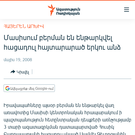
Մատչելիության
հղումներ
Անցնել
ՀԱՅԵՐԵՆ ԱՐԽԻՎ
հիմնական
ԱԶԱՏՈՒԹՅՈՒՆ TV
Մասիսում բերման են ենթարկվել
բովանդակությանը
ՀԱՅԱՍՏԱՆ
Անցնել
հացադուլ հայտարարած երկու անձ
հիմնական
ՔԱՂԱՔԱԿԱՆ
մենյուին
մայիս 19, 2008
ԸՆՏՐՈՒԹՅՈՒՆՆԵՐ 2026
Որոնում
Կիսվել
ԻՐԱՎՈՒՆՔ
ՀԱՍԱՐԱԿՈՒԹՅՈՒՆ
Ավելացրեք մեզ Google-ում
ՏՆՏԵՍՈՒԹՅՈՒՆ
Իրավապահները այսօր բերման են ենթարկել վաղ
ՂԱՐԱԲԱՂ
առավոտից Մասիսի կենտրոնական հրապարակում ի
ՊԱՏԵՐԱԶՄԻ 6 ՇԱԲԱԹՆԵՐԸ
պաշտպանություն հետընտրական դեպքերի առնչությամբ
3 տարի ազատազրկման դատապարտված Հուսիկ
ՏԱՐԱԾԱՇՐՋԱՆ
Բաղդասարյանի հացադուլ սկսած Սամվել Գեւորգյանին