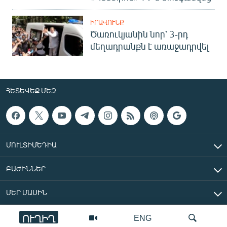
ԻՐԱՎՈՒՆՔ
Ծառուկյանին նոր՝ 3-րդ
մեղադրանքն է առաջադրվել
ՀԵՏԵՎԵՔ ՄԵԶ
ՄՈՒԼՏԻՄԵԴԻԱ
ԲԱԺԻՆՆԵՐ
ՄԵՐ ՄԱՍԻՆ
ՈՒՂԻՂ
ENG
«Ազատ Եվրոպա/Ազատություն» ռադիոկայան © 2026