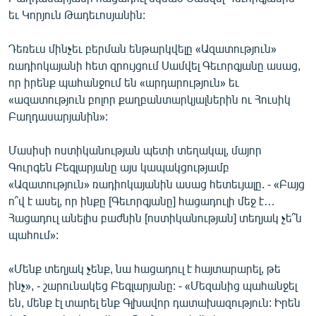
ՄԻՋԱԶԳԱՅԻՆ
եւ Կորյուն Թադեւոսյանին:
ՄՇԱԿՈՒՅԹ
Դեռեւս մինչեւ բերման ենթարկվելը «Ազատություն»
ՍՊՈՐՏ
ռադիոկայանի հետ զրույցում Սամվել Գեւորգյանը ասաց,
որ իրենք պահանջում են «արդարություն» եւ
ՄԵԿՆԱԲԱՆՈՒԹՅՈՒՆ
«ազատություն բոլոր քաղբանտարկյալներին ու Հուսիկ
ՏՏ ԵՒ ԻՆՏԵՐՆԵՏ
Բաղդասարյանին»:
ԿՈՐՈՆԱՎԻՐՈՒՍ
Մասիսի ոստիկանության պետի տեղակալ, մայոր
ԱՐԽԻՎ
Գուրգեն Բեգլարյանը այս կապակցությամբ
«Ազատություն» ռադիոկայանին ասաց հետեւյալը. - «Բայց
ՏԵՍԱՆՅՈՒԹԵՐ
ո՞վ է ասել, որ ինքը [Գեւորգյանը] հացադուլի մեջ է…
ԲԱՆԱՎԵՃ
Հացադուլ անելիս բաժնին [ոստիկանության] տեղյակ չե՞ն
պահում»:
ՁԳՏԵԼՈՎ ԼԱՎԱԳՈՒՅՆԻՆ
ՓՈԴՔԱՍԹ
«Մենք տեղյակ չենք, նա հացադուլ է հայտարարել, թե
ինչ», - շարունակեց Բեգլարյանը: - «Մեզանից պահանջել
են, մենք էլ տարել ենք Գլխավոր դատախազություն: Իրեն
Հայերեն