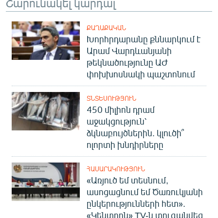
Շարունակել կարդալ
ՔԱՂԱՔԱԿԱՆ
Խորհրդարանը քննարկում է
Արամ Վարդևանյանի
թեկնածությունը ԱԺ
փոխխոսնակի պաշտոնում
ՏՆՏԵՍՈՒԹՅՈՒՆ
450 միլիոն դրամ
աջակցություն՝
ձկնաբույծներին. կլուծի՞
ոլորտի խնդիրները
ՀԱՍԱՐԱԿՈՒԹՅՈՒՆ
«Առյուծ եմ տեսնում,
ասոցացնում եմ Ծառուկյանի
ընկերությունների հետ».
«Կենտրոն» TV-ն տուգանվեց