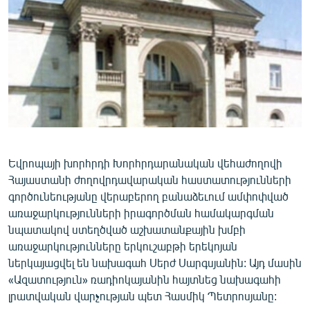
ՄԻՋԱԶԳԱՅԻՆ
ՄՇԱԿՈՒՅԹ
ՍՊՈՐՏ
ՄԵԿՆԱԲԱՆՈՒԹՅՈՒՆ
ՏՏ ԵՒ ԻՆՏԵՐՆԵՏ
ԿՈՐՈՆԱՎԻՐՈՒՍ
ԱՐԽԻՎ
Եվրոպայի խորհրդի Խորհրդարանական վեհաժողովի
Հայաստանի ժողովրդավարական հաստատությունների
ՏԵՍԱՆՅՈՒԹԵՐ
գործունեությանը վերաբերող բանաձեւում ամփոփված
ԲԱՆԱՎԵՃ
առաջարկությունների իրագործման համակարգման
նպատակով ստեղծված աշխատանքային խմբի
ՁԳՏԵԼՈՎ ԼԱՎԱԳՈՒՅՆԻՆ
առաջարկությունները երկուշաբթի երեկոյան
ՓՈԴՔԱՍԹ
ներկայացվել են նախագահ Սերժ Սարգսյանին: Այդ մասին
«Ազատություն» ռադիոկայանին հայտնեց նախագահի
լրատվական վարչության պետ Հասմիկ Պետրոսյանը:
Հայերեն