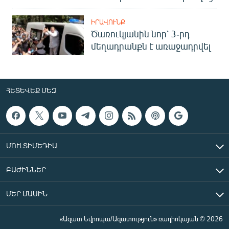
ԻՐԱՎՈՒՆՔ
Ծառուկյանին նոր՝ 3-րդ
մեղադրանքն է առաջադրվել
ՀԵՏԵՎԵՔ ՄԵԶ
ՄՈՒԼՏԻՄԵԴԻԱ
ԲԱԺԻՆՆԵՐ
ՄԵՐ ՄԱՍԻՆ
«Ազատ Եվրոպա/Ազատություն» ռադիոկայան © 2026