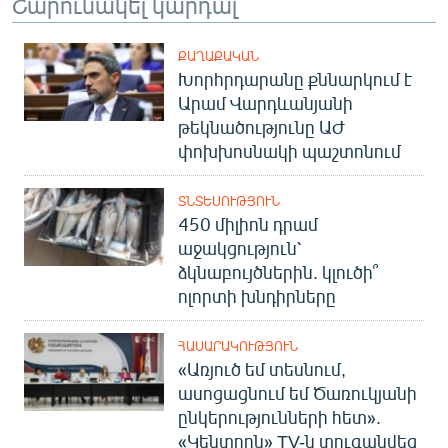
Շարունակել կարդալ
ՔԱՂԱՔԱԿԱՆ
Խորհրդարանը քննարկում է
Արամ Վարդևանյանի
թեկնածությունը ԱԺ
փոխխոսնակի պաշտոնում
ՏՆՏԵՍՈՒԹՅՈՒՆ
450 միլիոն դրամ
աջակցություն՝
ձկնաբույծներին. կլուծի՞
ոլորտի խնդիրները
ՀԱՍԱՐԱԿՈՒԹՅՈՒՆ
«Առյուծ եմ տեսնում,
ասոցացնում եմ Ծառուկյանի
ընկերությունների հետ».
«Կենտրոն» TV-ն տուգանվեց