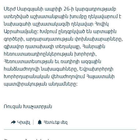
English
Սերժ Սարգսյանի ապրիլի 26-ի կարգադրությամբ
ստեղծված աշխատանքային խումբը ղեկավարում է
Русский
նախագահի աշխատակազմի ղեկավար Հովիկ
Աբրահամյանը: Խմբում ընդգրկված են արտաքին
ՀԵՏԵՎԵՔ ՄԵԶ
գործերի, արդարադատության փոխնախարարները,
գլխավոր դատախազի տեղակալը, Հանրային
հեռուստառադիոընկերության խորհրդի,
Հեռուստատեսության եւ ռադիոյի ազգային
հանձնաժողովի նախագահները, Եվրախորհրդի
Խորհրդարանական վեհաժողովում Հայաստանի
«Ազատության» բոլոր կայքերը
պատվիրակության անդամները:
Ռուզան Խաչատրյան
Կիսվել
Հետևեք մեզ