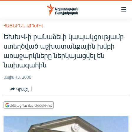
Մատչելիության
հղումներ
Անցնել
ՀԱՅԵՐԵՆ ԱՐԽԻՎ
հիմնական
ԱԶԱՏՈՒԹՅՈՒՆ TV
ԵԽԽՎ-ի բանաձեւի կապակցությամբ
բովանդակությանը
ՀԱՅԱՍՏԱՆ
Անցնել
ստեղծված աշխատանքային խմբի
հիմնական
ՔԱՂԱՔԱԿԱՆ
առաջարկները ներկայացվել են
մենյուին
ԸՆՏՐՈՒԹՅՈՒՆՆԵՐ 2026
նախագահին
Որոնում
ԻՐԱՎՈՒՆՔ
մայիս 13, 2008
ՀԱՍԱՐԱԿՈՒԹՅՈՒՆ
Կիսվել
ՏՆՏԵՍՈՒԹՅՈՒՆ
ՂԱՐԱԲԱՂ
Ավելացրեք մեզ Google-ում
ՊԱՏԵՐԱԶՄԻ 6 ՇԱԲԱԹՆԵՐԸ
ՏԱՐԱԾԱՇՐՋԱՆ