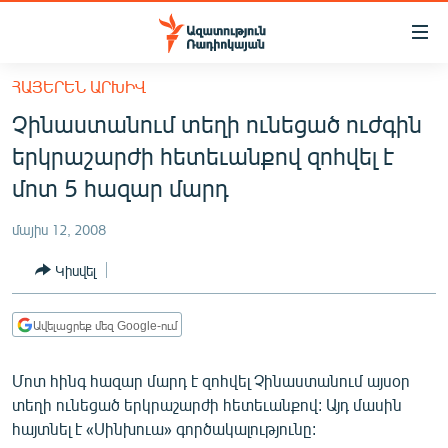
Մատչելիության
հղումներ
Անցնել
ՀԱՅԵՐԵՆ ԱՐԽԻՎ
հիմնական
ԱԶԱՏՈՒԹՅՈՒՆ TV
Չինաստանում տեղի ունեցած ուժգին
բովանդակությանը
ՀԱՅԱՍՏԱՆ
Անցնել
երկրաշարժի հետեւանքով զոհվել է
հիմնական
ՔԱՂԱՔԱԿԱՆ
մոտ 5 հազար մարդ
մենյուին
ԸՆՏՐՈՒԹՅՈՒՆՆԵՐ 2026
Որոնում
մայիս 12, 2008
ԻՐԱՎՈՒՆՔ
Կիսվել
ՀԱՍԱՐԱԿՈՒԹՅՈՒՆ
ՏՆՏԵՍՈՒԹՅՈՒՆ
Ավելացրեք մեզ Google-ում
ՂԱՐԱԲԱՂ
Մոտ հինգ հազար մարդ է զոհվել Չինաստանում այսօր
ՊԱՏԵՐԱԶՄԻ 6 ՇԱԲԱԹՆԵՐԸ
տեղի ունեցած երկրաշարժի հետեւանքով: Այդ մասին
հայտնել է «Սինխուա» գործակալությունը:
ՏԱՐԱԾԱՇՐՋԱՆ