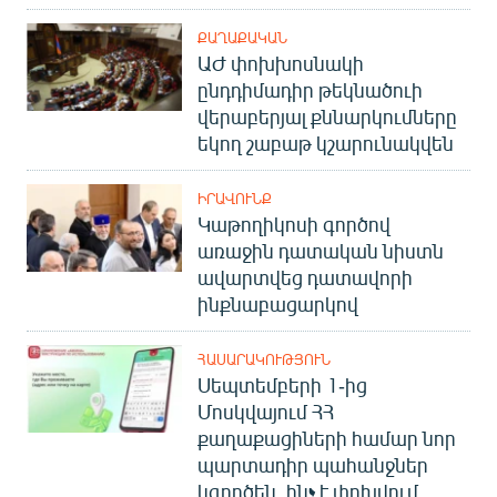
English
ՔԱՂԱՔԱԿԱՆ
Русский
ԱԺ փոխխոսնակի
ընդդիմադիր թեկնածուի
վերաբերյալ քննարկումները
ՀԵՏԵՎԵՔ ՄԵԶ
եկող շաբաթ կշարունակվեն
ԻՐԱՎՈՒՆՔ
Կաթողիկոսի գործով
առաջին դատական նիստն
«Ազատության» բոլոր կայքերը
ավարտվեց դատավորի
ինքնաբացարկով
ՀԱՍԱՐԱԿՈՒԹՅՈՒՆ
Սեպտեմբերի 1-ից
Մոսկվայում ՀՀ
քաղաքացիների համար նոր
պարտադիր պահանջներ
կգործեն. ինչ է փոխվում