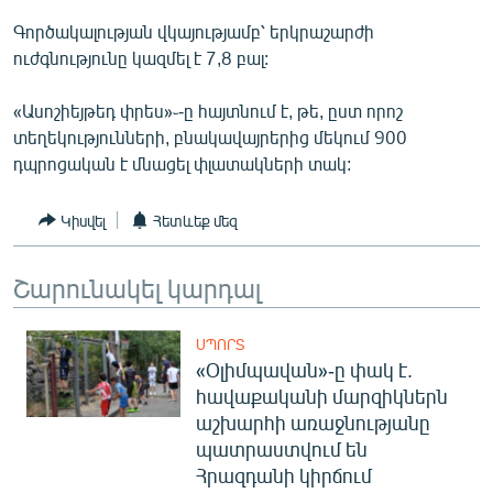
ՄԻՋԱԶԳԱՅԻՆ
Գործակալության վկայությամբ՝ երկրաշարժի
ուժգնությունը կազմել է 7,8 բալ:
ՄՇԱԿՈՒՅԹ
ՍՊՈՐՏ
«Ասոշիեյթեդ փրես»֊-ը հայտնում է, թե, ըստ որոշ
տեղեկությունների, բնակավայրերից մեկում 900
ՄԵԿՆԱԲԱՆՈՒԹՅՈՒՆ
դպրոցական է մնացել փլատակների տակ:
ՏՏ ԵՒ ԻՆՏԵՐՆԵՏ
ԿՈՐՈՆԱՎԻՐՈՒՍ
Կիսվել
Հետևեք մեզ
ԱՐԽԻՎ
Շարունակել կարդալ
ՏԵՍԱՆՅՈՒԹԵՐ
ԲԱՆԱՎԵՃ
ՍՊՈՐՏ
«Օլիմպավան»-ը փակ է.
ՁԳՏԵԼՈՎ ԼԱՎԱԳՈՒՅՆԻՆ
հավաքականի մարզիկներն
ՓՈԴՔԱՍԹ
աշխարհի առաջնությանը
պատրաստվում են
Հայերեն
Հրազդանի կիրճում