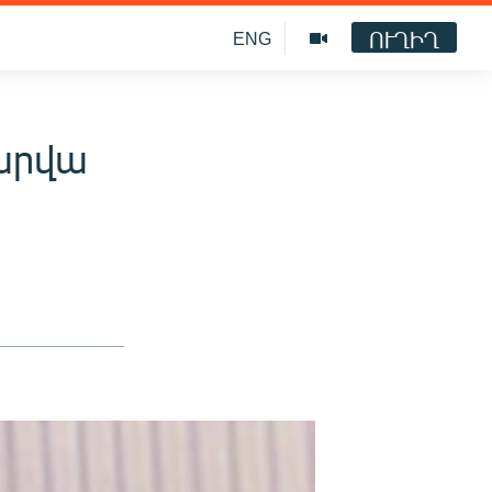
ՈՒՂԻՂ
ENG
արվա