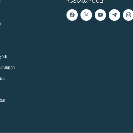
Ր
ՀԵՏԵՎԵՔ ՄԵԶ
ն
ն
յուն
 խնդիր
ան
նետ