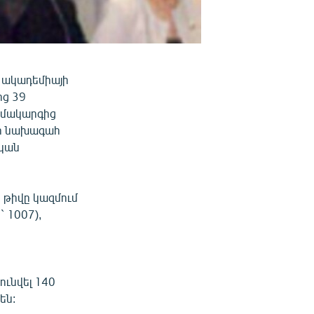
ն ակադեմիայի
ից 39
ամակարգից
յի նախագահ
եկան
 թիվը կազմում
` 1007),
ւնվել 140
են: