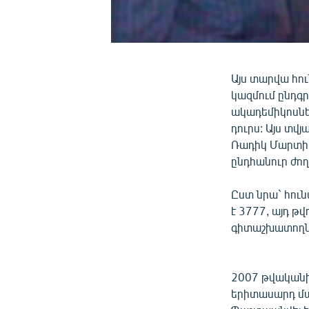
Այս տարվա հու
կազմում ընդգր
ակադեմիկոսնե
դուրս: Այս տվ
Ռադիկ Մարտիր
ընդհանուր ժող
Ըստ նրա` հու
է 3777, այդ թ
գիտաշխատողն
2007 թվականի
երիտասարդ մա