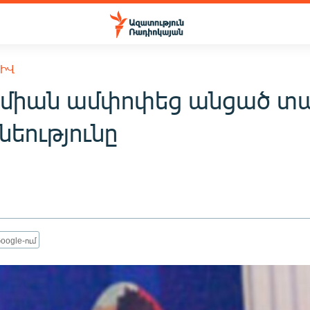
ԽԻՎ
միան ամփոփեց անցած տ
նեությունը
oogle-ում