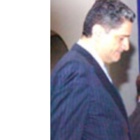
ՄԻՋԱԶԳԱՅԻՆ
ՄՇԱԿՈՒՅԹ
ՍՊՈՐՏ
ՄԵԿՆԱԲԱՆՈՒԹՅՈՒՆ
ՏՏ ԵՒ ԻՆՏԵՐՆԵՏ
ԿՈՐՈՆԱՎԻՐՈՒՍ
ԱՐԽԻՎ
ՏԵՍԱՆՅՈՒԹԵՐ
ԲԱՆԱՎԵՃ
ՁԳՏԵԼՈՎ ԼԱՎԱԳՈՒՅՆԻՆ
ՓՈԴՔԱՍԹ