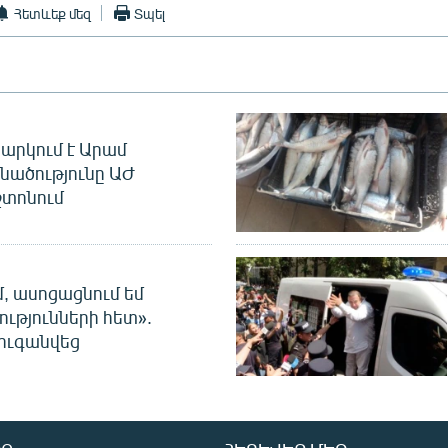
Հետևեք մեզ
Տպել
արկում է Արամ
նածությունը ԱԺ
տոնում
մ, ասոցացնում եմ
ությունների հետ».
ուգանվեց