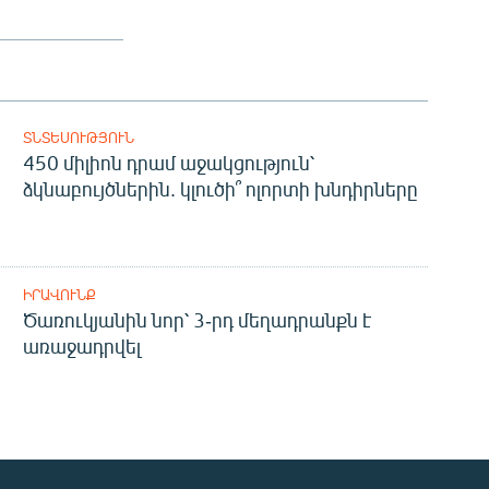
ՏՆՏԵՍՈՒԹՅՈՒՆ
450 միլիոն դրամ աջակցություն՝
ձկնաբույծներին. կլուծի՞ ոլորտի խնդիրները
ԻՐԱՎՈՒՆՔ
Ծառուկյանին նոր՝ 3-րդ մեղադրանքն է
առաջադրվել