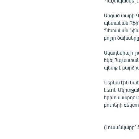
Պաշտպանվել է
Անցած տարի Գ
պետական ?ֆին
Պետական ֆինա
բոլոր ծախսերը
Ակադեմիայի լ
եկել Հայաստան
պետք է բարձրա
Ներկա էին նա
Լեւոն Մկրտչյա
երիտասարդութ
բուհերի ռեկտ
(Լուսանկարը` 