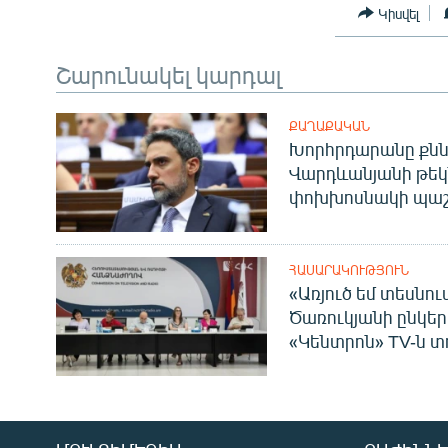
Կիսվել
Շարունակել կարդալ
ՔԱՂԱՔԱԿԱՆ
Խորհրդարանը քնն
Վարդևանյանի թեկ
փոխխոսնակի պաշ
ՀԱՍԱՐԱԿՈՒԹՅՈՒՆ
«Առյուծ եմ տեսնու
Ծառուկյանի ընկեր
«Կենտրոն» TV-ն տ