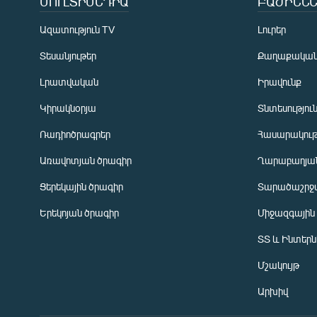
ՄՈՒԼՏԻՄԵԴԻԱ
ԲԱԺԻՆՆԵ
Ազատություն TV
Լուրեր
Տեսանյութեր
Քաղաքակա
Լրատվական
Իրավունք
Կիրակնօրյա
Տնտեսությու
Ռադիոծրագրեր
Հասարակութ
Առավոտյան ծրագիր
Ղարաբաղյան
Ցերեկային ծրագիր
Տարածաշրջ
Հայերեն
Երեկոյան ծրագիր
Միջազգային
English
ՏՏ և Ինտեր
Русский
Մշակույթ
ՀԵՏԵՎԵՔ ՄԵԶ
Արխիվ