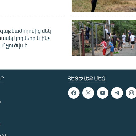
գաթնաժողովից մեկ
հասել կողմերը և ինչ
ւմ չլուծված
Ր
ՀԵՏԵՎԵՔ ՄԵԶ
ն
ն
յուն