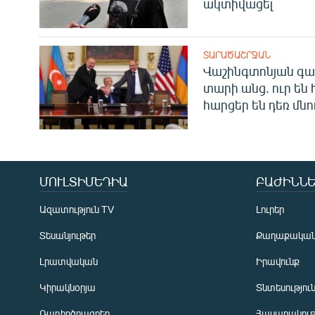
ակտիվացել
ՏԱՐԱԾԱՇՐՋԱՆ
Վաշինգտոնյան գա
տարի անց. ուր են 
հարցեր են դեռ մնո
ՄՈՒԼՏԻՄԵԴԻԱ
ԲԱԺԻՆՆԵ
Ազատություն TV
Լուրեր
Տեսանյութեր
Քաղաքակա
Լրատվական
Իրավունք
Կիրակնօրյա
Տնտեսությու
Ռադիոծրագրեր
Հասարակութ