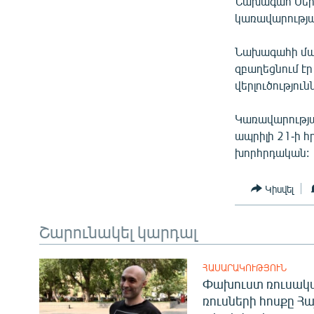
Նախագահ Սեր
ՄԻՋԱԶԳԱՅԻՆ
կառավարությա
ՄՇԱԿՈՒՅԹ
Նախագահի մամ
ՍՊՈՐՏ
զբաղեցնում է
ՄԵԿՆԱԲԱՆՈՒԹՅՈՒՆ
վերլուծությու
ՏՏ ԵՒ ԻՆՏԵՐՆԵՏ
Կառավարությ
ԿՈՐՈՆԱՎԻՐՈՒՍ
ապրիլի 21-ի 
խորհրդական:
ԱՐԽԻՎ
ՏԵՍԱՆՅՈՒԹԵՐ
Կիսվել
ԲԱՆԱՎԵՃ
Շարունակել կարդալ
ՁԳՏԵԼՈՎ ԼԱՎԱԳՈՒՅՆԻՆ
ՓՈԴՔԱՍԹ
ՀԱՍԱՐԱԿՈՒԹՅՈՒՆ
Փախուստ ռուսական
ռուսների հոսքը Հ