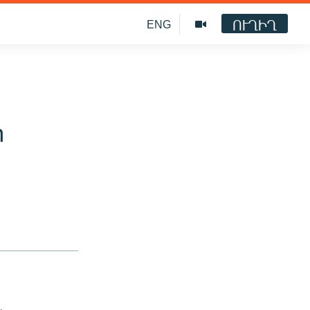
ՈՒՂԻՂ
ENG
ի