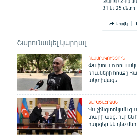
Ապրիլի 2-ից 
ՄԻՋԱԶԳԱՅԻՆ
31 եւ 25 մետր
ՄՇԱԿՈՒՅԹ
ՍՊՈՐՏ
Կիսվել
ՄԵԿՆԱԲԱՆՈՒԹՅՈՒՆ
Շարունակել կարդալ
ՏՏ ԵՒ ԻՆՏԵՐՆԵՏ
ԿՈՐՈՆԱՎԻՐՈՒՍ
ՀԱՍԱՐԱԿՈՒԹՅՈՒՆ
Փախուստ ռուսական
ԱՐԽԻՎ
ռուսների հոսքը Հ
ՏԵՍԱՆՅՈՒԹԵՐ
ակտիվացել
ԲԱՆԱՎԵՃ
ՁԳՏԵԼՈՎ ԼԱՎԱԳՈՒՅՆԻՆ
ՏԱՐԱԾԱՇՐՋԱՆ
Վաշինգտոնյան գա
ՓՈԴՔԱՍԹ
տարի անց. ուր են 
հարցեր են դեռ մնո