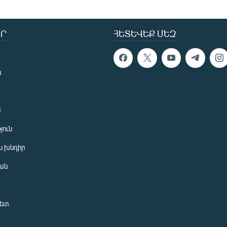
Ր
ՀԵՏԵՎԵՔ ՄԵԶ
ն
ն
յուն
 խնդիր
ան
նետ