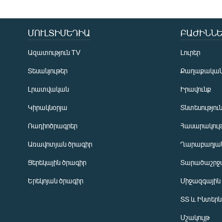
ՄՈՒԼՏԻՄԵԴԻԱ
ԲԱԺԻՆՆԵ
Ազատություն TV
Լուրեր
Տեսանյութեր
Քաղաքակա
Լրատվական
Իրավունք
Կիրակնօրյա
Տնտեսությու
Ռադիոծրագրեր
Հասարակութ
Առավոտյան ծրագիր
Ղարաբաղյան
Ցերեկային ծրագիր
Տարածաշրջ
Հայերեն
Երեկոյան ծրագիր
Միջազգային
English
ՏՏ և Ինտեր
Русский
Մշակույթ